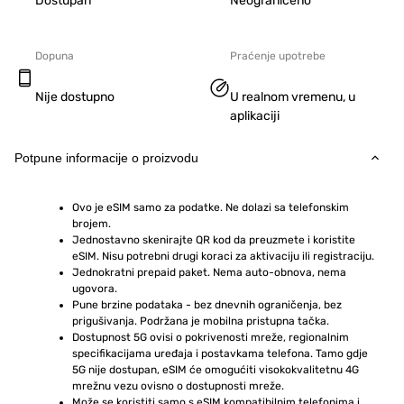
Dostupan
Neograničeno
Dopuna
Praćenje upotrebe
Nije dostupno
U realnom vremenu, u
aplikaciji
Potpune informacije o proizvodu
Ovo je eSIM samo za podatke. Ne dolazi sa telefonskim 
brojem.
Jednostavno skenirajte QR kod da preuzmete i koristite 
eSIM. Nisu potrebni drugi koraci za aktivaciju ili registraciju.
Jednokratni prepaid paket. Nema auto-obnova, nema 
ugovora.
Pune brzine podataka - bez dnevnih ograničenja, bez 
prigušivanja. Podržana je mobilna pristupna tačka.
Dostupnost 5G ovisi o pokrivenosti mreže, regionalnim 
specifikacijama uređaja i postavkama telefona. Tamo gdje 
5G nije dostupan, eSIM će omogućiti visokokvalitetnu 4G 
mrežnu vezu ovisno o dostupnosti mreže.
Može se koristiti samo s eSIM kompatibilnim telefonima i 