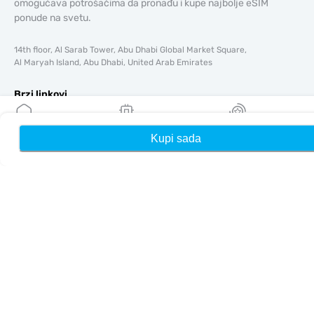
omogućava potrošačima da pronađu i kupe najbolje eSIM
ponude na svetu.
14th floor, Al Sarab Tower, Abu Dhabi Global Market Square,
Al Maryah Island, Abu Dhabi, United Arab Emirates
Brzi linkovi
Blog
Vodiči
Kupi sada
Kuća
Moji eSIM-ovi
Nagrade
O tome
Pomoć i podrška
Uslovi i odredbe
Politika privatnosti
Dostava, politika povrata novca
Mapa sajta
Affiliate
Odredišta