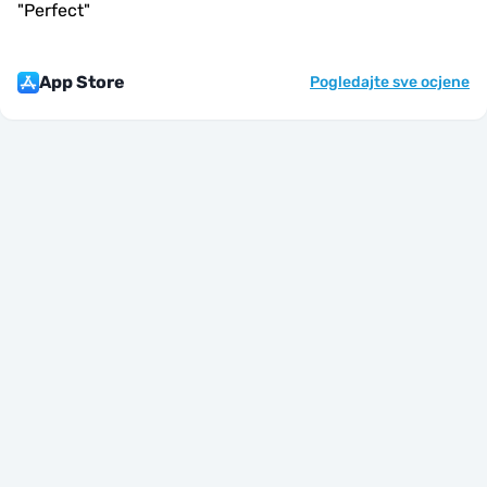
"
Perfect
"
App Store
Pogledajte sve ocjene