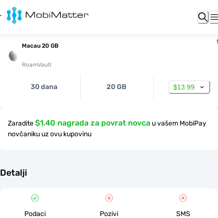
Macau 20 GB
RoamVault
30 dana
20 GB
$13.99
$1.40 nagrada za povrat novca
Zaradite
u vašem MobiPay
novčaniku uz ovu kupovinu
Detalji
Podaci
Pozivi
SMS