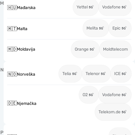
M
Yettel
Vodafone
🇭🇺
Mađarska
Melita
Epic
🇲🇹
Malta
🇲🇩
Moldavija
Orange
Moldtelecom
N
Telia
Telenor
ICE
🇳🇴
Norveška
O2
Vodafone
🇩🇪
Njemačka
Telekom.de
P