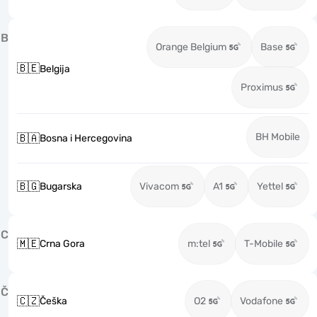
B
Orange Belgium
Base
🇧🇪
Belgija
Proximus
BH Mobile
🇧🇦
Bosna i Hercegovina
🇧🇬
Bugarska
Vivacom
A1
Yettel
C
🇲🇪
Crna Gora
m:tel
T-Mobile
Č
🇨🇿
Češka
O2
Vodafone