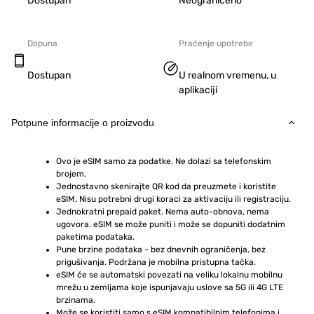
Dostupan
Neograničeno
Dopuna
Praćenje upotrebe
Dostupan
U realnom vremenu, u
aplikaciji
Potpune informacije o proizvodu
Ovo je eSIM samo za podatke. Ne dolazi sa telefonskim 
brojem.
Jednostavno skenirajte QR kod da preuzmete i koristite 
eSIM. Nisu potrebni drugi koraci za aktivaciju ili registraciju.
Jednokratni prepaid paket. Nema auto-obnova, nema 
ugovora. eSIM se može puniti i može se dopuniti dodatnim 
paketima podataka.
Pune brzine podataka - bez dnevnih ograničenja, bez 
prigušivanja. Podržana je mobilna pristupna tačka.
eSIM će se automatski povezati na veliku lokalnu mobilnu 
mrežu u zemljama koje ispunjavaju uslove sa 5G ili 4G LTE 
brzinama.
Može se koristiti samo s eSIM kompatibilnim telefonima i 