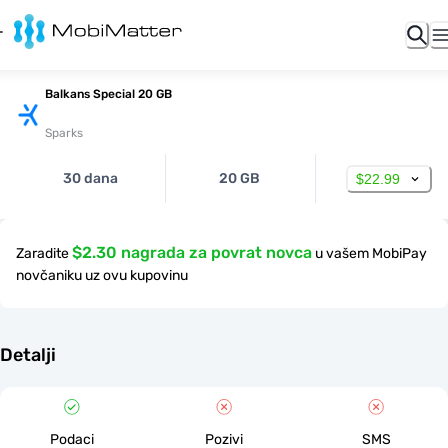
Balkans Special 20 GB
Sparks
30 dana
20 GB
$22.99
$2.30 nagrada za povrat novca
Zaradite
u vašem MobiPay
novčaniku uz ovu kupovinu
Detalji
Podaci
Pozivi
SMS