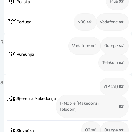
Plus
🇵🇱
Poljska
🇵🇹
Portugal
NOS
Vodafone
R
Vodafone
Orange
🇷🇴
Rumunija
Telekom
S
VIP (A1)
🇲🇰
Sjeverna Makedonija
T-Mobile (Makedonski
Telecom)
O2
Orange
🇸🇰
Slovačka