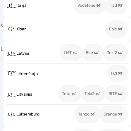
🇮🇹
Italija
Vodafone
Iliad
K
🇨🇾
Kipar
Epic
L
LMT
Bite
Tele2
🇱🇻
Latvija
FL1
🇱🇮
Lihtenštajn
Telia
Tele2
BITĖ
🇱🇹
Litvanija
🇱🇺
Luksemburg
Tango
Orange