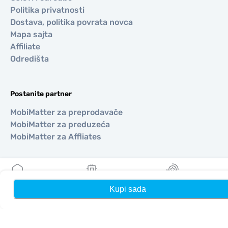
Politika privatnosti
Dostava, politika povrata novca
Mapa sajta
Affiliate
Odredišta
Postanite partner
MobiMatter za preprodavače
MobiMatter za preduzeća
MobiMatter za Affliates
Regioni
Kupi sada
Kuća
Moji eSIM-ovi
Nagrade
eSIM za Evropa
eSIM za Azija
eSIM za Amerike
eSIM za Bliski Istok