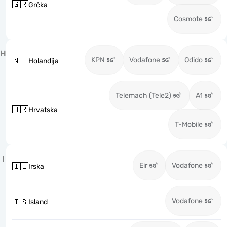
🇬🇷
Grčka
Cosmote
H
KPN
Vodafone
Odido
🇳🇱
Holandija
Telemach (Tele2)
A1
🇭🇷
Hrvatska
T-Mobile
I
Eir
Vodafone
🇮🇪
Irska
Vodafone
🇮🇸
Island