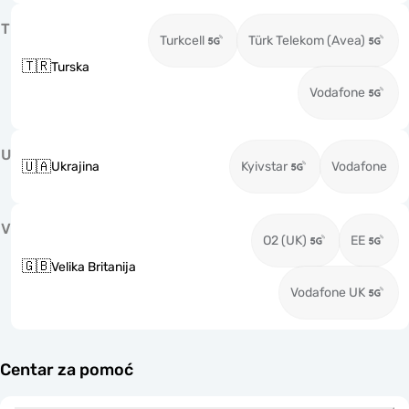
T
Turkcell
Türk Telekom (Avea)
🇹🇷
Turska
Vodafone
U
🇺🇦
Ukrajina
Kyivstar
Vodafone
V
O2 (UK)
EE
🇬🇧
Velika Britanija
Vodafone UK
Centar za pomoć