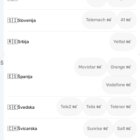
Telemach
A1
🇸🇮
Slovenija
🇷🇸
Srbija
Yettel
Š
Movistar
Orange
🇪🇸
Španija
Vodafone
Tele2
Telia
Telenor
🇸🇪
Švedska
🇨🇭
Švicarska
Sunrise
Salt