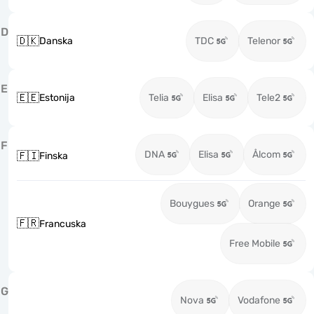
D
🇩🇰
Danska
TDC
Telenor
E
🇪🇪
Estonija
Telia
Elisa
Tele2
F
DNA
Elisa
Ålcom
🇫🇮
Finska
Bouygues
Orange
🇫🇷
Francuska
Free Mobile
G
Nova
Vodafone