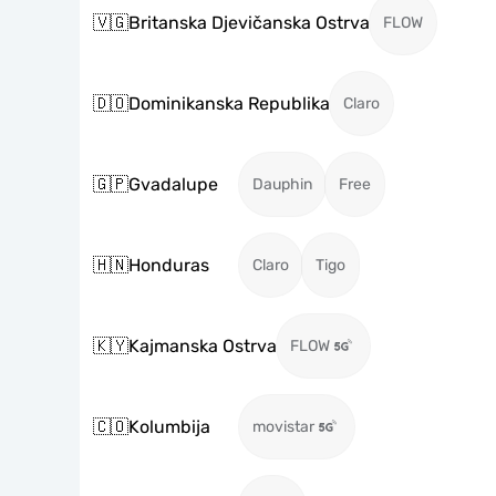
🇻🇬
Britanska Djevičanska Ostrva
FLOW
🇩🇴
Dominikanska Republika
Claro
🇬🇵
Gvadalupe
Dauphin
Free
🇭🇳
Honduras
Claro
Tigo
🇰🇾
Kajmanska Ostrva
FLOW
🇨🇴
Kolumbija
movistar