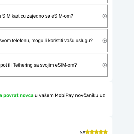
ičku SIM karticu zajedno sa eSIM-om?
vom telefonu, mogu li koristiti vašu uslugu?
tspot ili Tethering sa svojim eSIM-om?
a povrat novca
u vašem MobiPay novčaniku uz
5.0