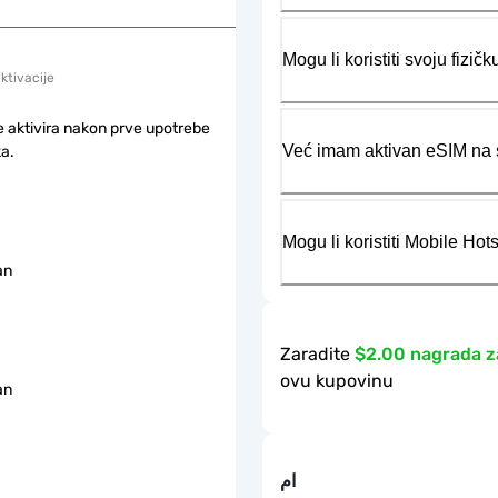
Mogu li koristiti svoju fiz
aktivacije
e aktivira nakon prve upotrebe
Već imam aktivan eSIM na s
a.
Mogu li koristiti Mobile Ho
an
Zaradite
$2.00 nagrada z
ovu kupovinu
an
ام