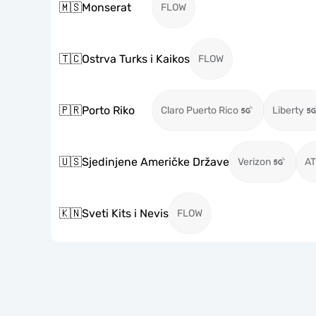
🇲🇸
Monserat
FLOW
🇹🇨
Ostrva Turks i Kaikos
FLOW
🇵🇷
Porto Riko
Claro Puerto Rico
Liberty
🇺🇸
Sjedinjene Američke Države
Verizon
A
🇰🇳
Sveti Kits i Nevis
FLOW