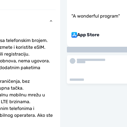
"
A wonderful program
"
App Store
 sa telefonskim brojem.
ete i koristite eSIM. 
li registraciju.
obnova, nema ugovora. 
 dodatnim paketima 
aničenja, bez 
upna tačka.
alnu mobilnu mrežu u 
 LTE brzinama.
nim telefonima i 
bilnog operatera. Ako ste 