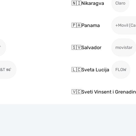
🇳🇮
Nikaragva
Claro
🇵🇦
Panama
+Movil (Ca
🇸🇻
Salvador
movistar
🇱🇨
Sveta Lucija
T&T
FLOW
🇻🇨
Sveti Vinsent i Grenadin