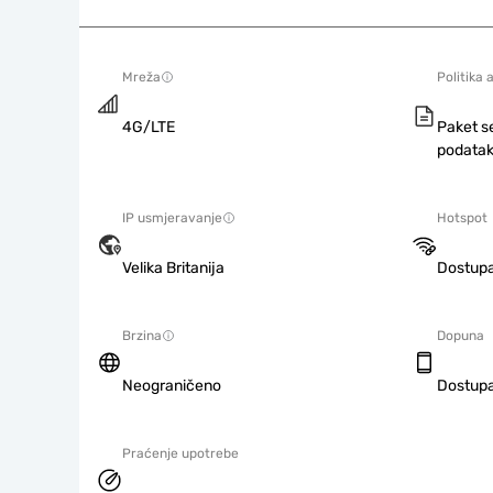
Mreža
Politika 
4G/LTE
Paket s
podatak
IP usmjeravanje
Hotspot
Velika Britanija
Dostup
Brzina
Dopuna
Neograničeno
Dostup
Praćenje upotrebe