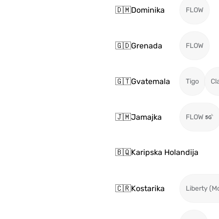
🇩🇲
Dominika
FLOW
🇬🇩
Grenada
FLOW
🇬🇹
Gvatemala
Tigo
Cl
🇯🇲
Jamajka
FLOW
🇧🇶
Karipska Holandija
🇨🇷
Kostarika
Liberty (M