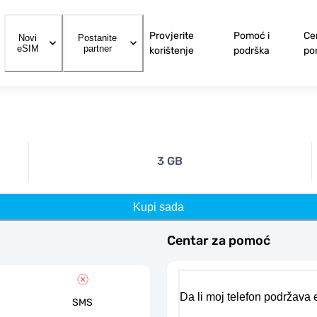
Provjerite
Pomoć i
Ce
Novi
Postanite
eSIM
partner
korištenje
podrška
po
3 GB
Kupi sada
Centar za pomoć
Da li moj telefon podržava
SMS