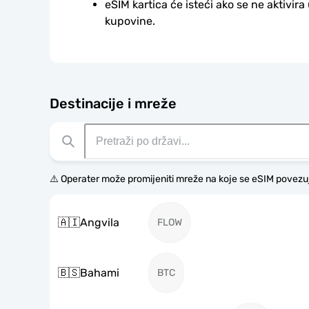
eSIM kartica će isteći ako se ne aktivira
kupovine.
Destinacije i mreže
⚠️ Operater može promijeniti mreže na koje se eSIM povezu
🇦🇮
Angvila
FLOW
🇧🇸
Bahami
BTC