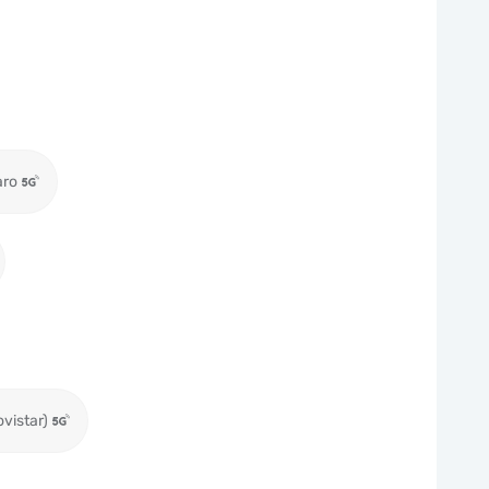
aro
ovistar)