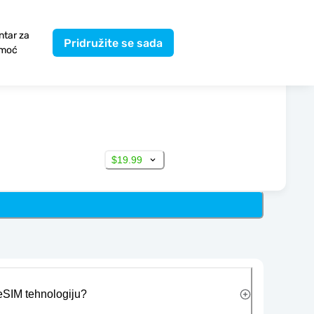
ntar za
Pridružite se sada
moć
$19.99
 eSIM tehnologiju?