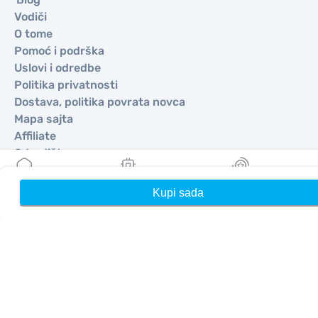
Vodiči
O tome
Pomoć i podrška
Uslovi i odredbe
Politika privatnosti
Dostava, politika povrata novca
Mapa sajta
Affiliate
Odredišta
Kupi sada
Kuća
Moji eSIM-ovi
Nagrade
Postanite partner
MobiMatter za preprodavače
MobiMatter za preduzeća
MobiMatter za Affliates
Regioni