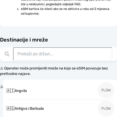
ste u nedoumici, pogledajte odjeljak FAQ.
eSIM kartica će isteći ako se ne aktivira u roku od 2 mjeseca 
od kupovine.
Destinacije i mreže
⚠️ Operater može promijeniti mreže na koje se eSIM povezuje bez
prethodne najave.
A
FLOW
🇦🇮
Angvila
🇦🇬
Antigva i Barbuda
FLOW