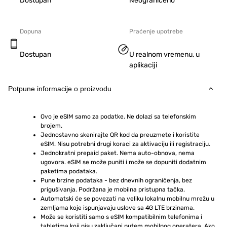
Dostupan
Neograničeno
Dopuna
Praćenje upotrebe
Dostupan
U realnom vremenu, u
aplikaciji
Potpune informacije o proizvodu
Ovo je eSIM samo za podatke. Ne dolazi sa telefonskim 
brojem.
Jednostavno skenirajte QR kod da preuzmete i koristite 
eSIM. Nisu potrebni drugi koraci za aktivaciju ili registraciju.
Jednokratni prepaid paket. Nema auto-obnova, nema 
ugovora. eSIM se može puniti i može se dopuniti dodatnim 
paketima podataka.
Pune brzine podataka - bez dnevnih ograničenja, bez 
prigušivanja. Podržana je mobilna pristupna tačka.
Automatski će se povezati na veliku lokalnu mobilnu mrežu u 
zemljama koje ispunjavaju uslove sa 4G LTE brzinama.
Može se koristiti samo s eSIM kompatibilnim telefonima i 
tabletima koji nisu zaključani putem mobilnog operatera. Ako 