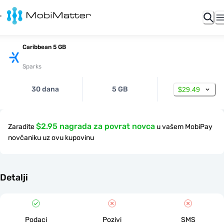
Caribbean 5 GB
Sparks
30 dana
5 GB
$29.49
$2.95 nagrada za povrat novca
Zaradite
u vašem MobiPay
novčaniku uz ovu kupovinu
Detalji
Podaci
Pozivi
SMS