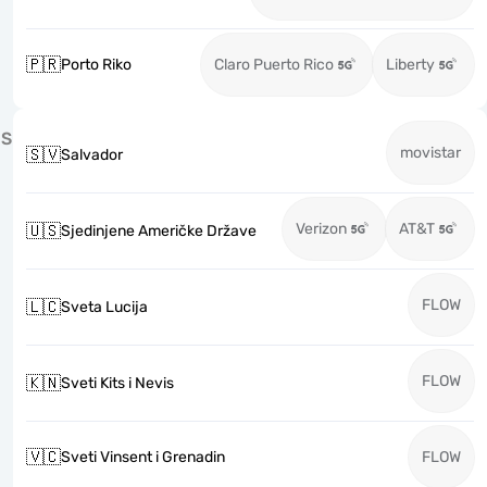
🇵🇷
Porto Riko
Claro Puerto Rico
Liberty
S
movistar
🇸🇻
Salvador
Verizon
AT&T
🇺🇸
Sjedinjene Američke Države
FLOW
🇱🇨
Sveta Lucija
FLOW
🇰🇳
Sveti Kits i Nevis
🇻🇨
Sveti Vinsent i Grenadin
FLOW