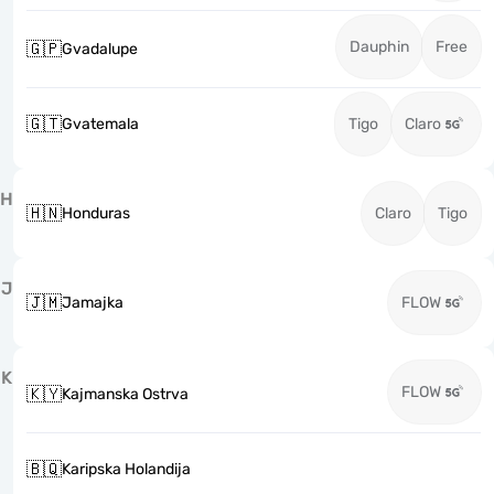
Dauphin
Free
🇬🇵
Gvadalupe
🇬🇹
Gvatemala
Tigo
Claro
H
🇭🇳
Honduras
Claro
Tigo
J
🇯🇲
Jamajka
FLOW
K
FLOW
🇰🇾
Kajmanska Ostrva
🇧🇶
Karipska Holandija