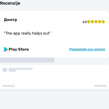
Recenzije
Дмитр
5.0
"
The app really helps out
"
Play Store
Pogledajte sve ocjene