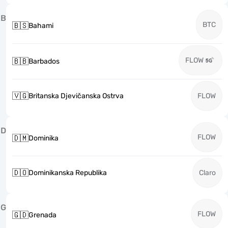
B
BTC
🇧🇸
Bahami
FLOW
🇧🇧
Barbados
🇻🇬
Britanska Djevičanska Ostrva
FLOW
D
FLOW
🇩🇲
Dominika
🇩🇴
Dominikanska Republika
Claro
G
FLOW
🇬🇩
Grenada