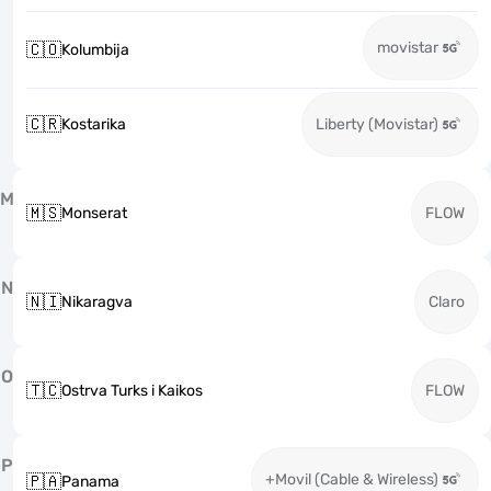
movistar
🇨🇴
Kolumbija
🇨🇷
Kostarika
Liberty (Movistar)
M
🇲🇸
Monserat
FLOW
N
🇳🇮
Nikaragva
Claro
O
🇹🇨
Ostrva Turks i Kaikos
FLOW
P
+Movil (Cable & Wireless)
🇵🇦
Panama