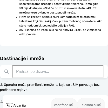
specifikacijama uređaja i postavkama telefona. Tamo gdje 
5G nije dostupan, eSIM će pružiti visokokvalitetnu 4G LTE 
mrežnu vezu ovisno o dostupnosti mreže.
Može se koristiti samo s eSIM kompatibilnim telefonima i 
tabletima koji nisu zaključani putem mobilnog operatera. Ako 
ste u nedoumici, pogledajte odjeljak FAQ.
eSIM kartica će isteći ako se ne aktivira u roku od 2 mjeseca 
od kupovine.
Destinacije i mreže
⚠️ Operater može promijeniti mreže na koje se eSIM povezuje bez
prethodne najave.
A
Vodafone
Telekom.al
🇦🇱
Albanija