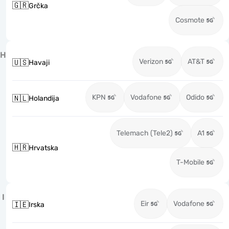
🇬🇷
Grčka
Cosmote
H
Verizon
AT&T
🇺🇸
Havaji
KPN
Vodafone
Odido
🇳🇱
Holandija
Telemach (Tele2)
A1
🇭🇷
Hrvatska
T-Mobile
I
Eir
Vodafone
🇮🇪
Irska