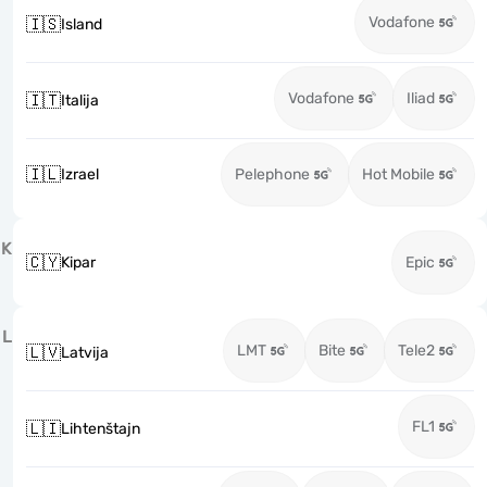
Vodafone
🇮🇸
Island
Vodafone
Iliad
🇮🇹
Italija
🇮🇱
Izrael
Pelephone
Hot Mobile
K
🇨🇾
Kipar
Epic
L
LMT
Bite
Tele2
🇱🇻
Latvija
FL1
🇱🇮
Lihtenštajn