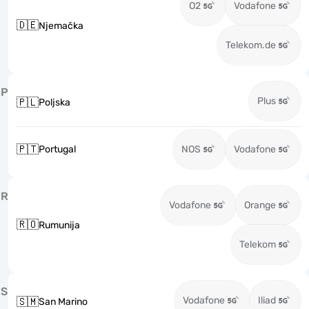
O2
Vodafone
🇩🇪
Njemačka
Telekom.de
P
Plus
🇵🇱
Poljska
🇵🇹
Portugal
NOS
Vodafone
R
Vodafone
Orange
🇷🇴
Rumunija
Telekom
S
Vodafone
Iliad
🇸🇲
San Marino