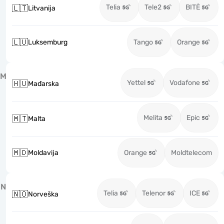
Telia
Tele2
BITĖ
🇱🇹
Litvanija
🇱🇺
Luksemburg
Tango
Orange
M
Yettel
Vodafone
🇭🇺
Mađarska
Melita
Epic
🇲🇹
Malta
🇲🇩
Moldavija
Orange
Moldtelecom
N
Telia
Telenor
ICE
🇳🇴
Norveška