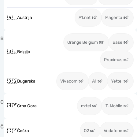
🇦🇹
Austrija
A1.net
Magenta
B
Orange Belgium
Base
🇧🇪
Belgija
Proximus
🇧🇬
Bugarska
Vivacom
A1
Yettel
C
🇲🇪
Crna Gora
m:tel
T-Mobile
Č
🇨🇿
Češka
O2
Vodafone