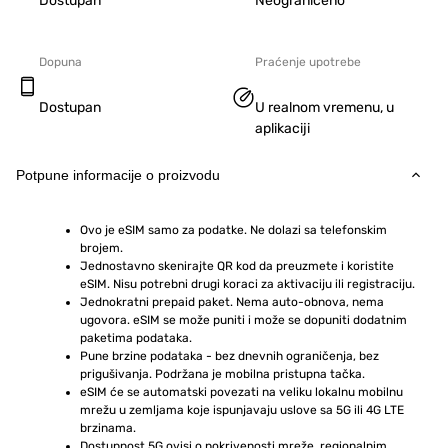
Dostupan
Neograničeno
Dopuna
Praćenje upotrebe
Dostupan
U realnom vremenu, u
aplikaciji
Potpune informacije o proizvodu
Ovo je eSIM samo za podatke. Ne dolazi sa telefonskim 
brojem.
Jednostavno skenirajte QR kod da preuzmete i koristite 
eSIM. Nisu potrebni drugi koraci za aktivaciju ili registraciju.
Jednokratni prepaid paket. Nema auto-obnova, nema 
ugovora. eSIM se može puniti i može se dopuniti dodatnim 
paketima podataka.
Pune brzine podataka - bez dnevnih ograničenja, bez 
prigušivanja. Podržana je mobilna pristupna tačka.
eSIM će se automatski povezati na veliku lokalnu mobilnu 
mrežu u zemljama koje ispunjavaju uslove sa 5G ili 4G LTE 
brzinama.
Dostupnost 5G ovisi o pokrivenosti mreže, regionalnim 