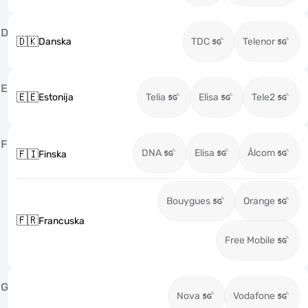
D
🇩🇰
Danska
TDC
Telenor
E
🇪🇪
Estonija
Telia
Elisa
Tele2
F
DNA
Elisa
Ålcom
🇫🇮
Finska
Bouygues
Orange
🇫🇷
Francuska
Free Mobile
G
Nova
Vodafone