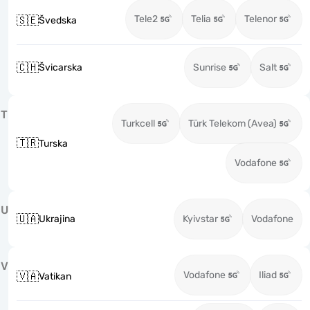
Tele2
Telia
Telenor
🇸🇪
Švedska
🇨🇭
Švicarska
Sunrise
Salt
T
Turkcell
Türk Telekom (Avea)
🇹🇷
Turska
Vodafone
U
🇺🇦
Ukrajina
Kyivstar
Vodafone
V
Vodafone
Iliad
🇻🇦
Vatikan