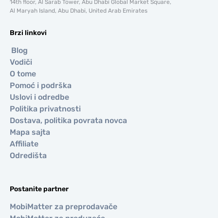
14th floor, Al Sarab Tower, Abu Dhabi Global Market Square,
Al Maryah Island, Abu Dhabi, United Arab Emirates
Brzi linkovi
Blog
Vodiči
O tome
Pomoć i podrška
Uslovi i odredbe
Politika privatnosti
Dostava, politika povrata novca
Mapa sajta
Affiliate
Odredišta
Postanite partner
MobiMatter za preprodavače