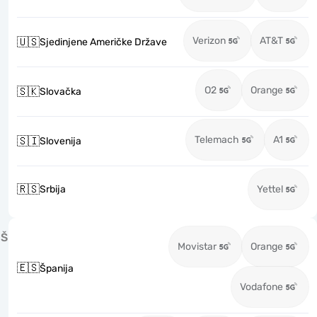
Verizon
AT&T
🇺🇸
Sjedinjene Američke Države
O2
Orange
🇸🇰
Slovačka
Telemach
A1
🇸🇮
Slovenija
🇷🇸
Srbija
Yettel
Š
Movistar
Orange
🇪🇸
Španija
Vodafone