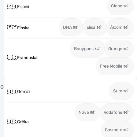
Globe
🇵🇭
Filipini
DNA
Elisa
Ålcom
🇫🇮
Finska
Bouygues
Orange
🇫🇷
Francuska
Free Mobile
G
Sure
🇬🇬
Gernzi
Nova
Vodafone
🇬🇷
Grčka
Cosmote