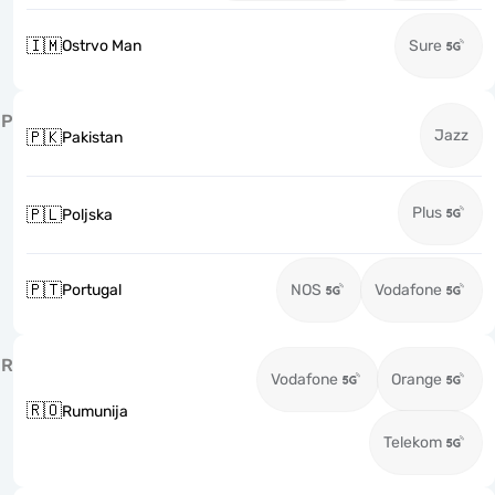
🇮🇲
Ostrvo Man
Sure
P
Jazz
🇵🇰
Pakistan
Plus
🇵🇱
Poljska
🇵🇹
Portugal
NOS
Vodafone
R
Vodafone
Orange
🇷🇴
Rumunija
Telekom