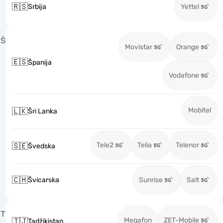
🇷🇸
Srbija
Yettel
Š
Movistar
Orange
🇪🇸
Španija
Vodafone
Mobitel
🇱🇰
Šri Lanka
Tele2
Telia
Telenor
🇸🇪
Švedska
🇨🇭
Švicarska
Sunrise
Salt
T
Megafon
ZET-Mobile
🇹🇯
Tadžikistan