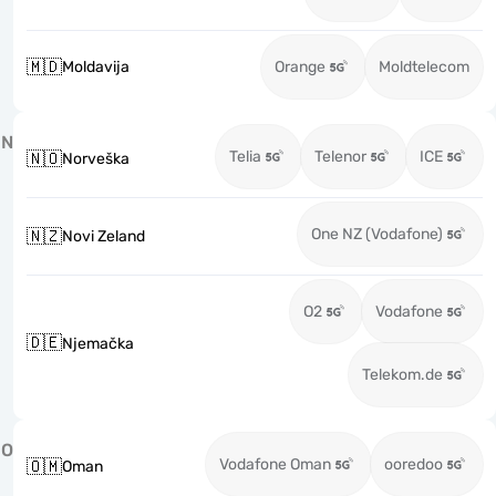
🇲🇩
Moldavija
Orange
Moldtelecom
N
Telia
Telenor
ICE
🇳🇴
Norveška
One NZ (Vodafone)
🇳🇿
Novi Zeland
O2
Vodafone
🇩🇪
Njemačka
Telekom.de
O
Vodafone Oman
ooredoo
🇴🇲
Oman