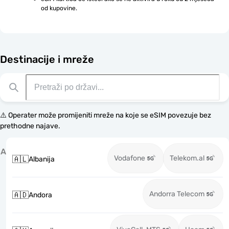
od kupovine.
Destinacije i mreže
⚠️ Operater može promijeniti mreže na koje se eSIM povezuje bez
prethodne najave.
A
Vodafone
Telekom.al
🇦🇱
Albanija
Andorra Telecom
🇦🇩
Andora