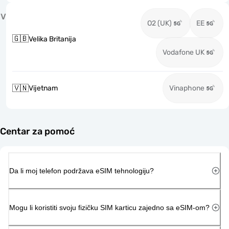
V
O2 (UK)
EE
🇬🇧
Velika Britanija
Vodafone UK
🇻🇳
Vijetnam
Vinaphone
Centar za pomoć
Da li moj telefon podržava eSIM tehnologiju?
Mogu li koristiti svoju fizičku SIM karticu zajedno sa eSIM-om?