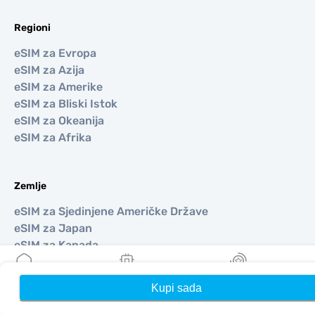
Regioni
eSIM za Evropa
eSIM za Azija
eSIM za Amerike
eSIM za Bliski Istok
eSIM za Okeanija
eSIM za Afrika
Zemlje
eSIM za Sjedinjene Američke Države
eSIM za Japan
eSIM za Kanada
eSIM za Španija
eSIM za Italija
Kupi sada
Kuća
Moji eSIM-ovi
Nagrade
eSIM za Ujedinjeno Kraljevstvo
eSIM za Ujedinjeni Arapski Emirati