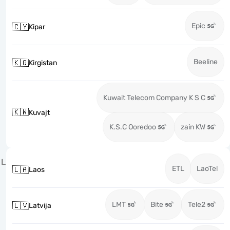
Epic
🇨🇾
Kipar
Beeline
🇰🇬
Kirgistan
Kuwait Telecom Company K S C
🇰🇼
Kuvajt
K.S.C Ooredoo
zain KW
L
ETL
LaoTel
🇱🇦
Laos
LMT
Bite
Tele2
🇱🇻
Latvija