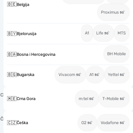
🇧🇪
Belgija
Proximus
A1
Life
MTS
🇧🇾
Bjelorusija
BH Mobile
🇧🇦
Bosna i Hercegovina
🇧🇬
Bugarska
Vivacom
A1
Yettel
C
🇲🇪
Crna Gora
m:tel
T-Mobile
Č
🇨🇿
Češka
O2
Vodafone