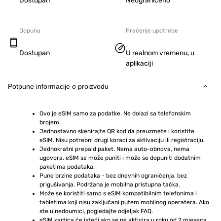
Dostupan
Neograničeno
Dopuna
Praćenje upotrebe
Dostupan
U realnom vremenu, u
aplikaciji
Potpune informacije o proizvodu
Ovo je eSIM samo za podatke. Ne dolazi sa telefonskim 
brojem.
Jednostavno skenirajte QR kod da preuzmete i koristite 
eSIM. Nisu potrebni drugi koraci za aktivaciju ili registraciju.
Jednokratni prepaid paket. Nema auto-obnova, nema 
ugovora. eSIM se može puniti i može se dopuniti dodatnim 
paketima podataka.
Pune brzine podataka - bez dnevnih ograničenja, bez 
prigušivanja. Podržana je mobilna pristupna tačka.
Može se koristiti samo s eSIM kompatibilnim telefonima i 
tabletima koji nisu zaključani putem mobilnog operatera. Ako 
ste u nedoumici, pogledajte odjeljak FAQ.
eSIM kartica će isteći ako se ne aktivira u roku od 2 mjeseca 