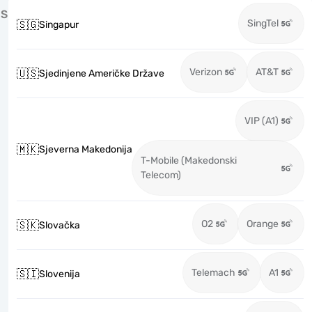
S
SingTel
🇸🇬
Singapur
Verizon
AT&T
🇺🇸
Sjedinjene Američke Države
VIP (A1)
🇲🇰
Sjeverna Makedonija
T-Mobile (Makedonski
Telecom)
O2
Orange
🇸🇰
Slovačka
Telemach
A1
🇸🇮
Slovenija