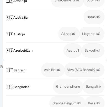
VivaCell-MTS
Ucom
🇦🇲
Armenija
Optus
🇦🇺
Australija
A1.net
Magenta
🇦🇹
Austrija
🇦🇿
Azerbejdžan
Azercell
Bakcell
B
zain BH
Viva (STC Bahrain)
🇧🇭
Bahrein
Grameenphone
Banglalink
🇧🇩
Bangladeš
Orange Belgium
Base