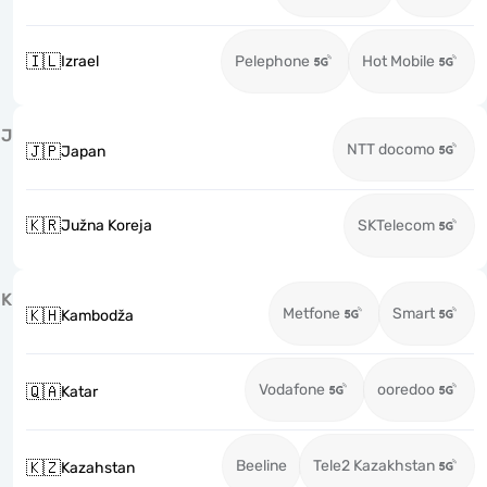
🇮🇱
Izrael
Pelephone
Hot Mobile
J
NTT docomo
🇯🇵
Japan
🇰🇷
Južna Koreja
SKTelecom
K
Metfone
Smart
🇰🇭
Kambodža
Vodafone
ooredoo
🇶🇦
Katar
Beeline
Tele2 Kazakhstan
🇰🇿
Kazahstan