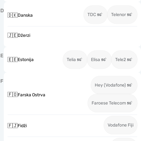
D
TDC
Telenor
🇩🇰
Danska
🇯🇪
Džerzi
E
🇪🇪
Estonija
Telia
Elisa
Tele2
F
Hey (Vodafone)
🇫🇴
Farska Ostrva
Faroese Telecom
Vodafone Fiji
🇫🇯
Fidži