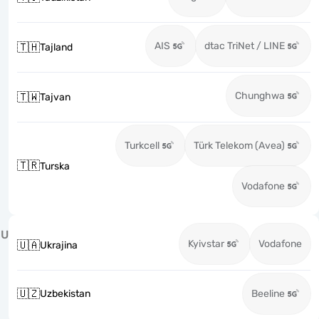
AIS
dtac TriNet / LINE
🇹🇭
Tajland
Chunghwa
🇹🇼
Tajvan
Turkcell
Türk Telekom (Avea)
🇹🇷
Turska
Vodafone
U
Kyivstar
Vodafone
🇺🇦
Ukrajina
🇺🇿
Uzbekistan
Beeline