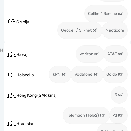
Cellfie / Beeline
🇬🇪
Gruzija
Geocell / Silknet
Magticom
H
Verizon
AT&T
🇺🇸
Havaji
KPN
Vodafone
Odido
🇳🇱
Holandija
3
🇭🇰
Hong Kong (SAR Kina)
Telemach (Tele2)
A1
🇭🇷
Hrvatska