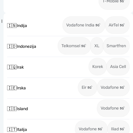
T-Mobile
I
Vodafone India
AirTel
🇮🇳
Indija
Telkomsel
XL
Smartfren
🇮🇩
Indonezija
Korek
Asia Cell
🇮🇶
Irak
Eir
Vodafone
🇮🇪
Irska
Vodafone
🇮🇸
Island
Vodafone
Iliad
🇮🇹
Italija