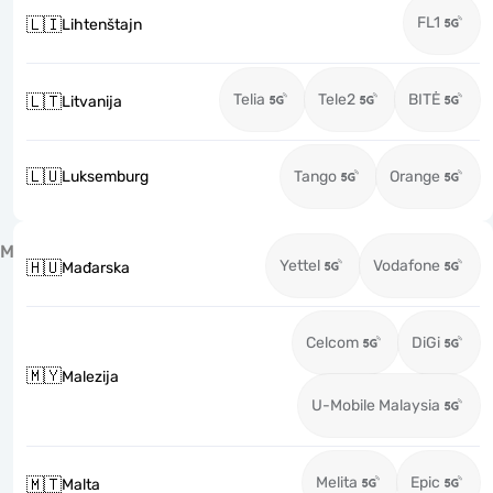
FL1
🇱🇮
Lihtenštajn
Telia
Tele2
BITĖ
🇱🇹
Litvanija
🇱🇺
Luksemburg
Tango
Orange
M
Yettel
Vodafone
🇭🇺
Mađarska
Celcom
DiGi
🇲🇾
Malezija
U-Mobile Malaysia
Melita
Epic
🇲🇹
Malta