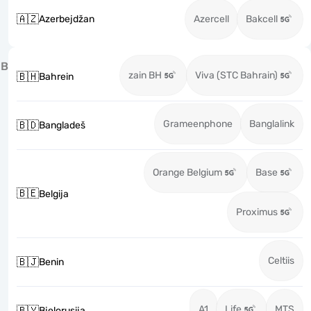
🇦🇿
Azerbejdžan
Azercell
Bakcell
B
zain BH
Viva (STC Bahrain)
🇧🇭
Bahrein
Grameenphone
Banglalink
🇧🇩
Bangladeš
Orange Belgium
Base
🇧🇪
Belgija
Proximus
Celtiis
🇧🇯
Benin
A1
Life
MTS
🇧🇾
Bjelorusija