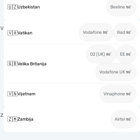
🇺🇿
Uzbekistan
Beeline
V
Vodafone
Iliad
🇻🇦
Vatikan
O2 (UK)
EE
🇬🇧
Velika Britanija
Vodafone UK
🇻🇳
Vijetnam
Vinaphone
Z
🇿🇲
Zambija
Airtel