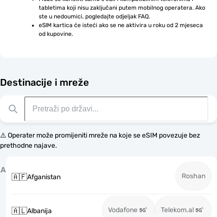
tabletima koji nisu zaključani putem mobilnog operatera. Ako 
ste u nedoumici, pogledajte odjeljak FAQ.
eSIM kartica će isteći ako se ne aktivira u roku od 2 mjeseca 
od kupovine.
Destinacije i mreže
⚠️ Operater može promijeniti mreže na koje se eSIM povezuje bez
prethodne najave.
A
Roshan
🇦🇫
Afganistan
Vodafone
Telekom.al
🇦🇱
Albanija