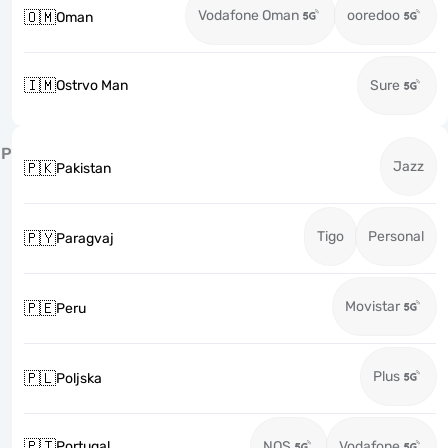
Vodafone Oman
ooredoo
🇴🇲
Oman
🇮🇲
Ostrvo Man
Sure
P
Jazz
🇵🇰
Pakistan
Tigo
Personal
🇵🇾
Paragvaj
Movistar
🇵🇪
Peru
Plus
🇵🇱
Poljska
🇵🇹
Portugal
NOS
Vodafone