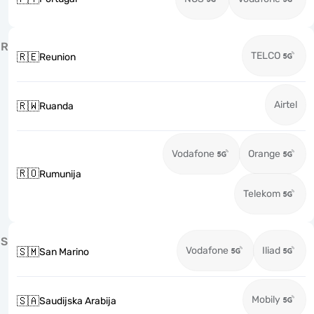
R
TELCO
🇷🇪
Reunion
Airtel
🇷🇼
Ruanda
Vodafone
Orange
🇷🇴
Rumunija
Telekom
S
Vodafone
Iliad
🇸🇲
San Marino
Mobily
🇸🇦
Saudijska Arabija