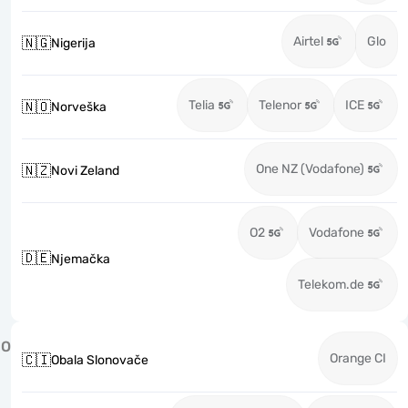
Airtel
Glo
🇳🇬
Nigerija
Telia
Telenor
ICE
🇳🇴
Norveška
One NZ (Vodafone)
🇳🇿
Novi Zeland
O2
Vodafone
🇩🇪
Njemačka
Telekom.de
O
Orange CI
🇨🇮
Obala Slonovače