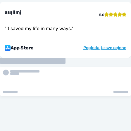
asşllmj
5.0
"
It saved my life in many ways.
"
App Store
Pogledajte sve ocjene