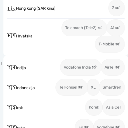
3
🇭🇰
Hong Kong (SAR Kina)
Telemach (Tele2)
A1
🇭🇷
Hrvatska
T-Mobile
I
Vodafone India
AirTel
🇮🇳
Indija
Telkomsel
XL
Smartfren
🇮🇩
Indonezija
Korek
Asia Cell
🇮🇶
Irak
Eir
Vodafone
🇮🇪
Irska