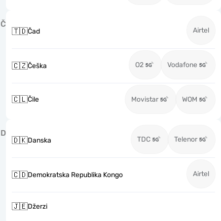
Č
Airtel
🇹🇩
Čad
O2
Vodafone
🇨🇿
Češka
🇨🇱
Čile
Movistar
WOM
D
TDC
Telenor
🇩🇰
Danska
Airtel
🇨🇩
Demokratska Republika Kongo
🇯🇪
Džerzi