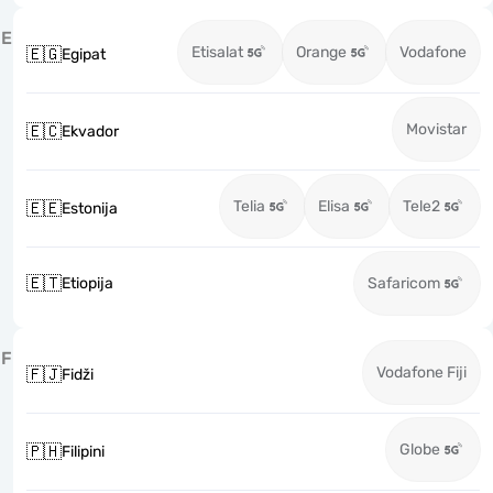
E
Etisalat
Orange
Vodafone
🇪🇬
Egipat
Movistar
🇪🇨
Ekvador
Telia
Elisa
Tele2
🇪🇪
Estonija
🇪🇹
Etiopija
Safaricom
F
Vodafone Fiji
🇫🇯
Fidži
Globe
🇵🇭
Filipini