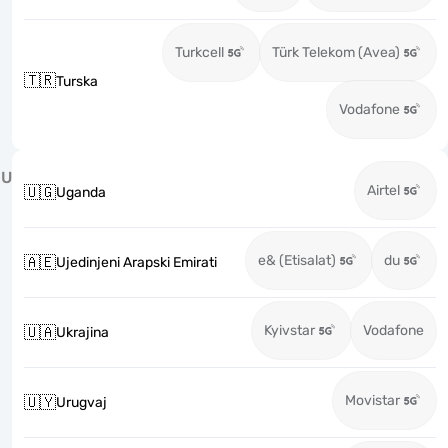
Turkcell
Türk Telekom (Avea)
🇹🇷
Turska
Vodafone
U
Airtel
🇺🇬
Uganda
e& (Etisalat)
du
🇦🇪
Ujedinjeni Arapski Emirati
Kyivstar
Vodafone
🇺🇦
Ukrajina
Movistar
🇺🇾
Urugvaj