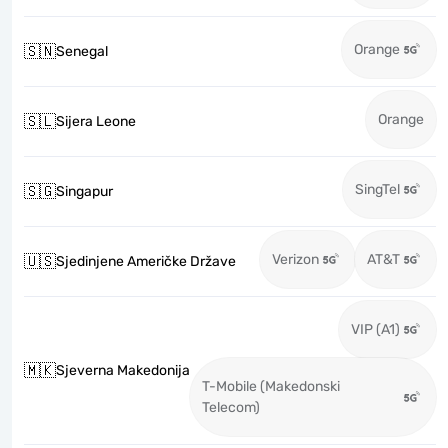
Orange
🇸🇳
Senegal
Orange
🇸🇱
Sijera Leone
SingTel
🇸🇬
Singapur
Verizon
AT&T
🇺🇸
Sjedinjene Američke Države
VIP (A1)
🇲🇰
Sjeverna Makedonija
T-Mobile (Makedonski
Telecom)