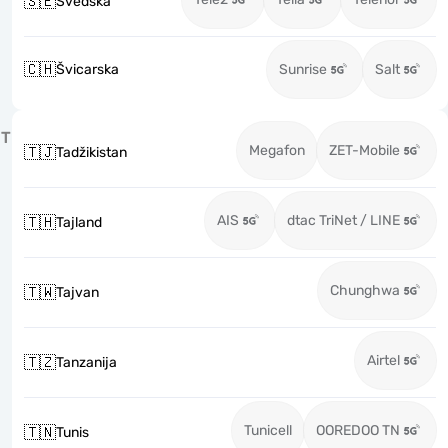
🇸🇪
Švedska
🇨🇭
Švicarska
Sunrise
Salt
T
Megafon
ZET-Mobile
🇹🇯
Tadžikistan
AIS
dtac TriNet / LINE
🇹🇭
Tajland
Chunghwa
🇹🇼
Tajvan
Airtel
🇹🇿
Tanzanija
Tunicell
OOREDOO TN
🇹🇳
Tunis