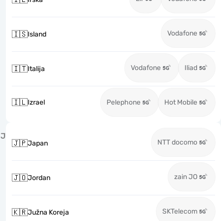
Vodafone
🇮🇸
Island
Vodafone
Iliad
🇮🇹
Italija
🇮🇱
Izrael
Pelephone
Hot Mobile
J
NTT docomo
🇯🇵
Japan
zain JO
🇯🇴
Jordan
SKTelecom
🇰🇷
Južna Koreja