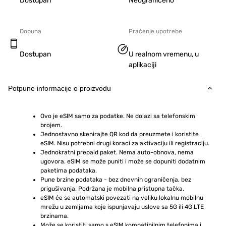
Dostupan
Neograničeno
Dopuna
Praćenje upotrebe
Dostupan
U realnom vremenu, u
aplikaciji
Potpune informacije o proizvodu
Ovo je eSIM samo za podatke. Ne dolazi sa telefonskim 
brojem.
Jednostavno skenirajte QR kod da preuzmete i koristite 
eSIM. Nisu potrebni drugi koraci za aktivaciju ili registraciju.
Jednokratni prepaid paket. Nema auto-obnova, nema 
ugovora. eSIM se može puniti i može se dopuniti dodatnim 
paketima podataka.
Pune brzine podataka - bez dnevnih ograničenja, bez 
prigušivanja. Podržana je mobilna pristupna tačka.
eSIM će se automatski povezati na veliku lokalnu mobilnu 
mrežu u zemljama koje ispunjavaju uslove sa 5G ili 4G LTE 
brzinama.
Može se koristiti samo s eSIM kompatibilnim telefonima i 