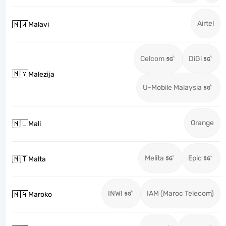
Airtel
🇲🇼
Malavi
Celcom
DiGi
🇲🇾
Malezija
U-Mobile Malaysia
Orange
🇲🇱
Mali
Melita
Epic
🇲🇹
Malta
INWI
IAM (Maroc Telecom)
🇲🇦
Maroko