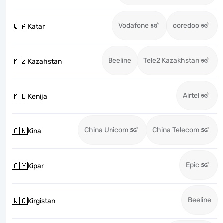
Vodafone
ooredoo
🇶🇦
Katar
Beeline
Tele2 Kazakhstan
🇰🇿
Kazahstan
Airtel
🇰🇪
Kenija
China Unicom
China Telecom
🇨🇳
Kina
Epic
🇨🇾
Kipar
Beeline
🇰🇬
Kirgistan