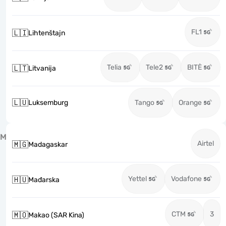
FL1
🇱🇮
Lihtenštajn
Telia
Tele2
BITĖ
🇱🇹
Litvanija
🇱🇺
Luksemburg
Tango
Orange
M
Airtel
🇲🇬
Madagaskar
Yettel
Vodafone
🇭🇺
Mađarska
CTM
3
🇲🇴
Makao (SAR Kina)