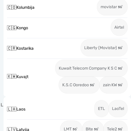
movistar
🇨🇴
Kolumbija
Airtel
🇨🇬
Kongo
Liberty (Movistar)
🇨🇷
Kostarika
Kuwait Telecom Company K S C
🇰🇼
Kuvajt
K.S.C Ooredoo
zain KW
L
ETL
LaoTel
🇱🇦
Laos
LMT
Bite
Tele2
🇱🇻
Latvija