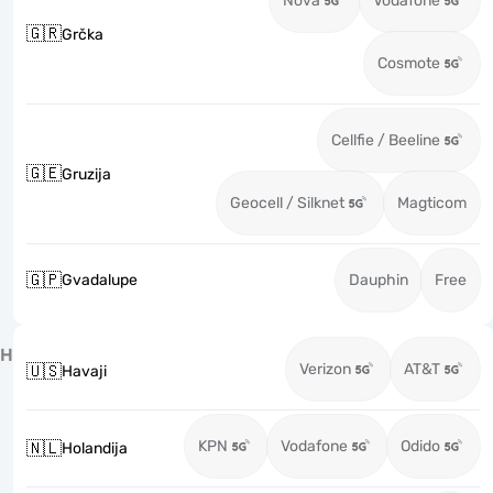
Nova
Vodafone
🇬🇷
Grčka
Cosmote
Cellfie / Beeline
🇬🇪
Gruzija
Geocell / Silknet
Magticom
🇬🇵
Gvadalupe
Dauphin
Free
H
Verizon
AT&T
🇺🇸
Havaji
KPN
Vodafone
Odido
🇳🇱
Holandija