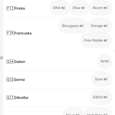
DNA
Elisa
Ålcom
🇫🇮
Finska
Bouygues
Orange
🇫🇷
Francuska
Free Mobile
G
Airtel
🇬🇦
Gabon
Sure
🇬🇬
Gernzi
GibTel
🇬🇮
Gibraltar