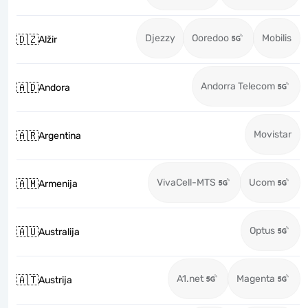
Djezzy
Ooredoo
Mobilis
🇩🇿
Alžir
Andorra Telecom
🇦🇩
Andora
Movistar
🇦🇷
Argentina
VivaCell-MTS
Ucom
🇦🇲
Armenija
Optus
🇦🇺
Australija
A1.net
Magenta
🇦🇹
Austrija