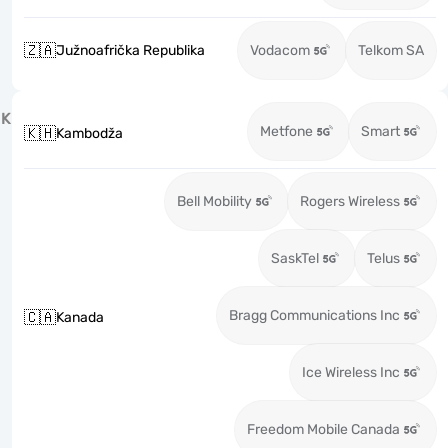
🇿🇦
Južnoafrička Republika
Vodacom
Telkom SA
K
Metfone
Smart
🇰🇭
Kambodža
Bell Mobility
Rogers Wireless
SaskTel
Telus
Bragg Communications Inc
🇨🇦
Kanada
Ice Wireless Inc
Freedom Mobile Canada