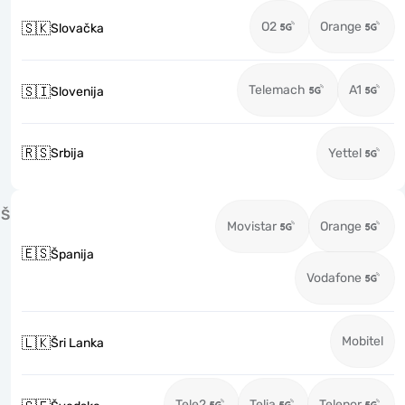
O2
Orange
🇸🇰
Slovačka
Telemach
A1
🇸🇮
Slovenija
🇷🇸
Srbija
Yettel
Š
Movistar
Orange
🇪🇸
Španija
Vodafone
Mobitel
🇱🇰
Šri Lanka
Tele2
Telia
Telenor