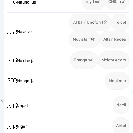
my.t
CHILI
🇲🇺
Mauricijus
AT&T / Unefon
Telcel
🇲🇽
Meksiko
Movistar
Altan Redes
Orange
Moldtelecom
🇲🇩
Moldavija
🇲🇳
Mongolija
Mobicom
N
Ncell
🇳🇵
Nepal
Airtel
🇳🇪
Niger