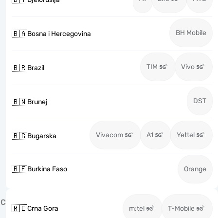
BH Mobile
🇧🇦
Bosna i Hercegovina
TIM
Vivo
🇧🇷
Brazil
DST
🇧🇳
Brunej
Vivacom
A1
Yettel
🇧🇬
Bugarska
🇧🇫
Burkina Faso
Orange
C
🇲🇪
Crna Gora
m:tel
T-Mobile