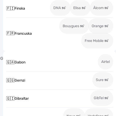
DNA
Elisa
Ålcom
🇫🇮
Finska
Bouygues
Orange
🇫🇷
Francuska
Free Mobile
G
Airtel
🇬🇦
Gabon
Sure
🇬🇬
Gernzi
GibTel
🇬🇮
Gibraltar