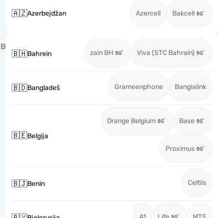
🇦🇿
Azerbejdžan
Azercell
Bakcell
B
zain BH
Viva (STC Bahrain)
🇧🇭
Bahrein
Grameenphone
Banglalink
🇧🇩
Bangladeš
Orange Belgium
Base
🇧🇪
Belgija
Proximus
Celtiis
🇧🇯
Benin
A1
Life
MTS
🇧🇾
Bjelorusija