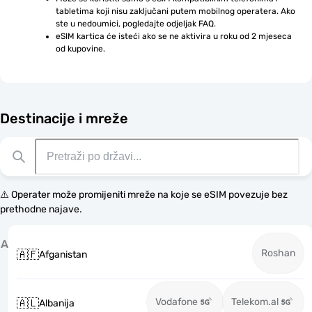
tabletima koji nisu zaključani putem mobilnog operatera. Ako 
ste u nedoumici, pogledajte odjeljak FAQ.
eSIM kartica će isteći ako se ne aktivira u roku od 2 mjeseca 
od kupovine.
Destinacije i mreže
⚠️ Operater može promijeniti mreže na koje se eSIM povezuje bez
prethodne najave.
A
Roshan
🇦🇫
Afganistan
Vodafone
Telekom.al
🇦🇱
Albanija