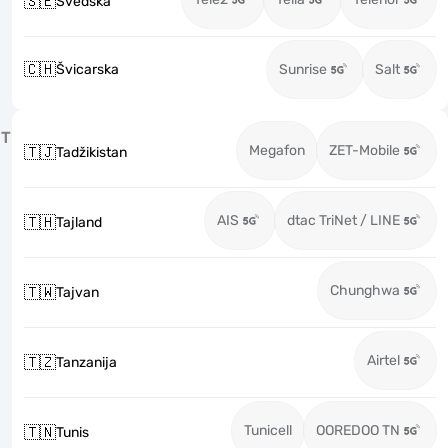
🇸🇪
Švedska
🇨🇭
Švicarska
Sunrise
Salt
T
Megafon
ZET-Mobile
🇹🇯
Tadžikistan
AIS
dtac TriNet / LINE
🇹🇭
Tajland
Chunghwa
🇹🇼
Tajvan
Airtel
🇹🇿
Tanzanija
Tunicell
OOREDOO TN
🇹🇳
Tunis