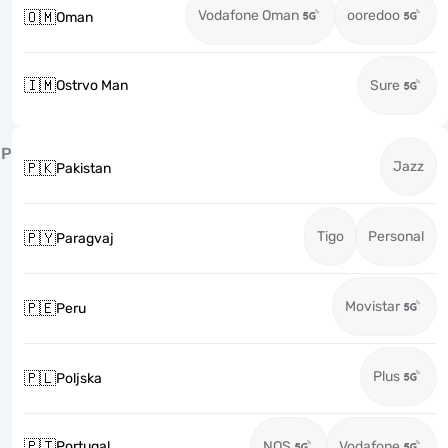
Vodafone Oman
ooredoo
🇴🇲
Oman
🇮🇲
Ostrvo Man
Sure
P
Jazz
🇵🇰
Pakistan
Tigo
Personal
🇵🇾
Paragvaj
Movistar
🇵🇪
Peru
Plus
🇵🇱
Poljska
🇵🇹
Portugal
NOS
Vodafone