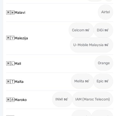
Airtel
🇲🇼
Malavi
Celcom
DiGi
🇲🇾
Malezija
U-Mobile Malaysia
Orange
🇲🇱
Mali
Melita
Epic
🇲🇹
Malta
INWI
IAM (Maroc Telecom)
🇲🇦
Maroko