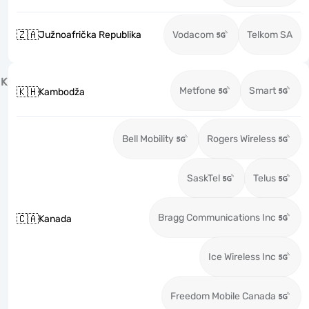
🇿🇦
Južnoafrička Republika
Vodacom
Telkom SA
K
Metfone
Smart
🇰🇭
Kambodža
Bell Mobility
Rogers Wireless
SaskTel
Telus
Bragg Communications Inc
🇨🇦
Kanada
Ice Wireless Inc
Freedom Mobile Canada