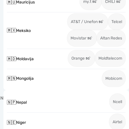
my.t
CHILI
🇲🇺
Mauricijus
AT&T / Unefon
Telcel
🇲🇽
Meksiko
Movistar
Altan Redes
Orange
Moldtelecom
🇲🇩
Moldavija
🇲🇳
Mongolija
Mobicom
N
Ncell
🇳🇵
Nepal
Airtel
🇳🇪
Niger