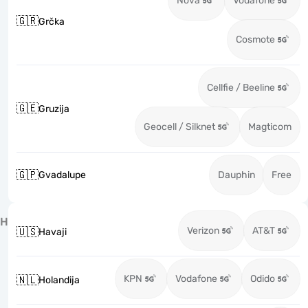
Nova
Vodafone
🇬🇷
Grčka
Cosmote
Cellfie / Beeline
🇬🇪
Gruzija
Geocell / Silknet
Magticom
🇬🇵
Gvadalupe
Dauphin
Free
H
Verizon
AT&T
🇺🇸
Havaji
KPN
Vodafone
Odido
🇳🇱
Holandija