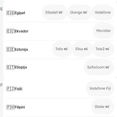
E
Etisalat
Orange
Vodafone
🇪🇬
Egipat
Movistar
🇪🇨
Ekvador
Telia
Elisa
Tele2
🇪🇪
Estonija
🇪🇹
Etiopija
Safaricom
F
Vodafone Fiji
🇫🇯
Fidži
Globe
🇵🇭
Filipini