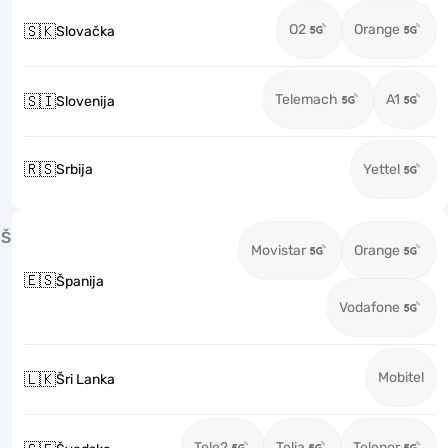
O2
Orange
🇸🇰
Slovačka
Telemach
A1
🇸🇮
Slovenija
🇷🇸
Srbija
Yettel
Š
Movistar
Orange
🇪🇸
Španija
Vodafone
Mobitel
🇱🇰
Šri Lanka
Tele2
Telia
Telenor