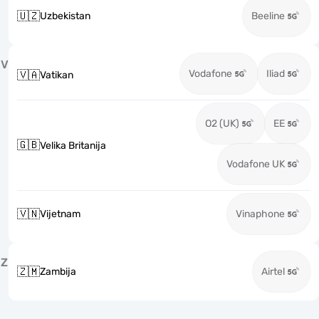
🇺🇿
Uzbekistan
Beeline
V
Vodafone
Iliad
🇻🇦
Vatikan
O2 (UK)
EE
🇬🇧
Velika Britanija
Vodafone UK
🇻🇳
Vijetnam
Vinaphone
Z
🇿🇲
Zambija
Airtel