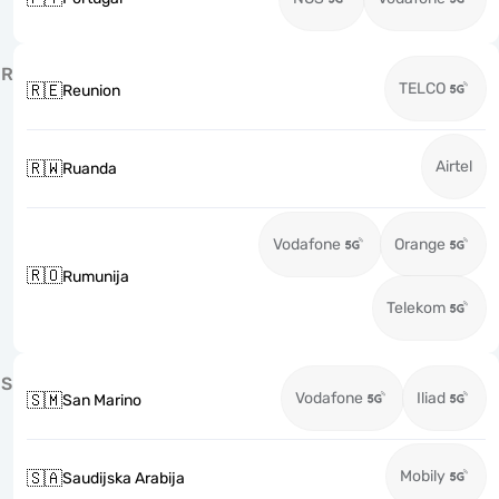
R
TELCO
🇷🇪
Reunion
Airtel
🇷🇼
Ruanda
Vodafone
Orange
🇷🇴
Rumunija
Telekom
S
Vodafone
Iliad
🇸🇲
San Marino
Mobily
🇸🇦
Saudijska Arabija