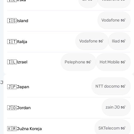
Vodafone
🇮🇸
Island
Vodafone
Iliad
🇮🇹
Italija
🇮🇱
Izrael
Pelephone
Hot Mobile
J
NTT docomo
🇯🇵
Japan
zain JO
🇯🇴
Jordan
SKTelecom
🇰🇷
Južna Koreja