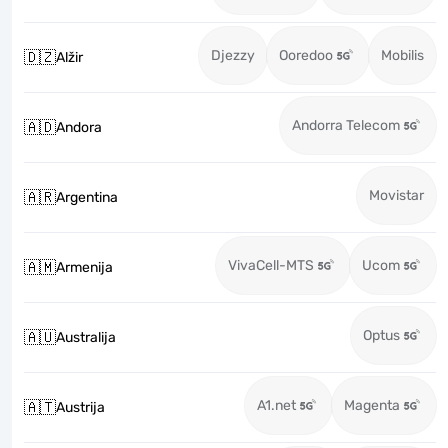
Djezzy
Ooredoo
Mobilis
🇩🇿
Alžir
Andorra Telecom
🇦🇩
Andora
Movistar
🇦🇷
Argentina
VivaCell-MTS
Ucom
🇦🇲
Armenija
Optus
🇦🇺
Australija
A1.net
Magenta
🇦🇹
Austrija