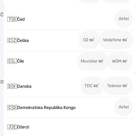
Č
Airtel
🇹🇩
Čad
O2
Vodafone
🇨🇿
Češka
🇨🇱
Čile
Movistar
WOM
D
TDC
Telenor
🇩🇰
Danska
Airtel
🇨🇩
Demokratska Republika Kongo
🇯🇪
Džerzi