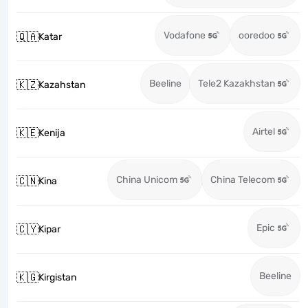
Vodafone
ooredoo
🇶🇦
Katar
Beeline
Tele2 Kazakhstan
🇰🇿
Kazahstan
Airtel
🇰🇪
Kenija
China Unicom
China Telecom
🇨🇳
Kina
Epic
🇨🇾
Kipar
Beeline
🇰🇬
Kirgistan