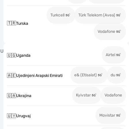
Turkcell
Türk Telekom (Avea)
🇹🇷
Turska
Vodafone
U
Airtel
🇺🇬
Uganda
e& (Etisalat)
du
🇦🇪
Ujedinjeni Arapski Emirati
Kyivstar
Vodafone
🇺🇦
Ukrajina
Movistar
🇺🇾
Urugvaj