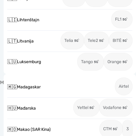
FL1
🇱🇮
Lihtenštajn
Telia
Tele2
BITĖ
🇱🇹
Litvanija
🇱🇺
Luksemburg
Tango
Orange
M
Airtel
🇲🇬
Madagaskar
Yettel
Vodafone
🇭🇺
Mađarska
CTM
3
🇲🇴
Makao (SAR Kina)