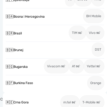
BH Mobile
🇧🇦
Bosna i Hercegovina
TIM
Vivo
🇧🇷
Brazil
DST
🇧🇳
Brunej
Vivacom
A1
Yettel
🇧🇬
Bugarska
🇧🇫
Burkina Faso
Orange
C
🇲🇪
Crna Gora
m:tel
T-Mobile