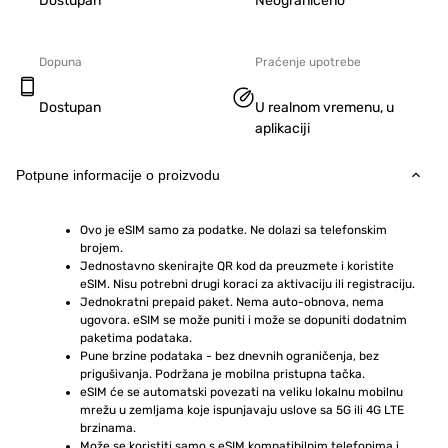
Dostupan
Neograničeno
Dopuna
Praćenje upotrebe
Dostupan
U realnom vremenu, u
aplikaciji
Potpune informacije o proizvodu
Ovo je eSIM samo za podatke. Ne dolazi sa telefonskim 
brojem.
Jednostavno skenirajte QR kod da preuzmete i koristite 
eSIM. Nisu potrebni drugi koraci za aktivaciju ili registraciju.
Jednokratni prepaid paket. Nema auto-obnova, nema 
ugovora. eSIM se može puniti i može se dopuniti dodatnim 
paketima podataka.
Pune brzine podataka - bez dnevnih ograničenja, bez 
prigušivanja. Podržana je mobilna pristupna tačka.
eSIM će se automatski povezati na veliku lokalnu mobilnu 
mrežu u zemljama koje ispunjavaju uslove sa 5G ili 4G LTE 
brzinama.
Može se koristiti samo s eSIM kompatibilnim telefonima i 