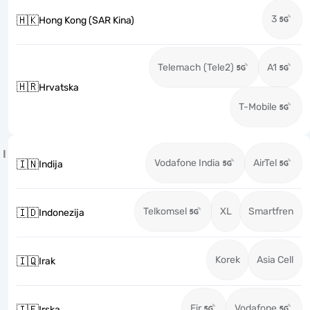
3
🇭🇰
Hong Kong (SAR Kina)
Telemach (Tele2)
A1
🇭🇷
Hrvatska
T-Mobile
I
Vodafone India
AirTel
🇮🇳
Indija
Telkomsel
XL
Smartfren
🇮🇩
Indonezija
Korek
Asia Cell
🇮🇶
Irak
Eir
Vodafone
🇮🇪
Irska