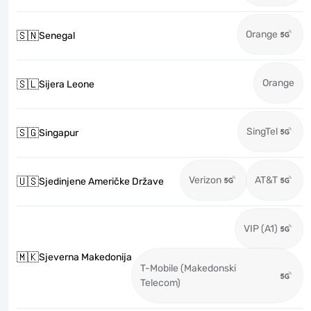
Orange
🇸🇳
Senegal
Orange
🇸🇱
Sijera Leone
SingTel
🇸🇬
Singapur
Verizon
AT&T
🇺🇸
Sjedinjene Američke Države
VIP (A1)
🇲🇰
Sjeverna Makedonija
T-Mobile (Makedonski
Telecom)