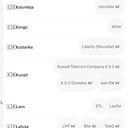
movistar
🇨🇴
Kolumbija
Airtel
🇨🇬
Kongo
Liberty (Movistar)
🇨🇷
Kostarika
Kuwait Telecom Company K S C
🇰🇼
Kuvajt
K.S.C Ooredoo
zain KW
L
ETL
LaoTel
🇱🇦
Laos
LMT
Bite
Tele2
🇱🇻
Latvija