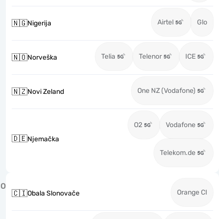
Airtel
Glo
🇳🇬
Nigerija
Telia
Telenor
ICE
🇳🇴
Norveška
One NZ (Vodafone)
🇳🇿
Novi Zeland
O2
Vodafone
🇩🇪
Njemačka
Telekom.de
O
Orange CI
🇨🇮
Obala Slonovače