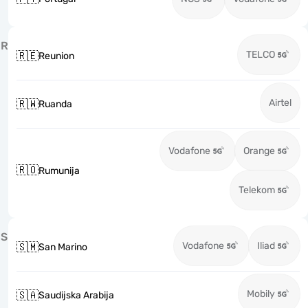
R
TELCO
🇷🇪
Reunion
Airtel
🇷🇼
Ruanda
Vodafone
Orange
🇷🇴
Rumunija
Telekom
S
Vodafone
Iliad
🇸🇲
San Marino
Mobily
🇸🇦
Saudijska Arabija