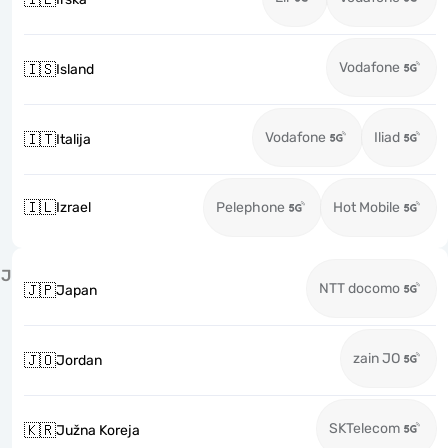
Vodafone
🇮🇸
Island
Vodafone
Iliad
🇮🇹
Italija
🇮🇱
Izrael
Pelephone
Hot Mobile
J
NTT docomo
🇯🇵
Japan
zain JO
🇯🇴
Jordan
SKTelecom
🇰🇷
Južna Koreja