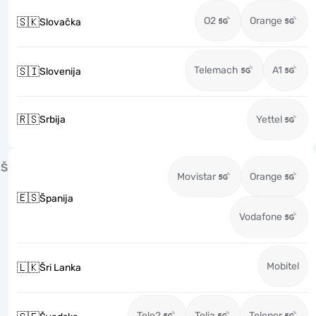
O2
Orange
🇸🇰
Slovačka
Telemach
A1
🇸🇮
Slovenija
🇷🇸
Srbija
Yettel
Š
Movistar
Orange
🇪🇸
Španija
Vodafone
Mobitel
🇱🇰
Šri Lanka
Tele2
Telia
Telenor