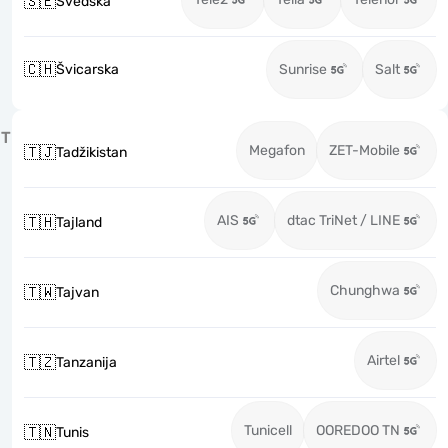
🇸🇪
Švedska
🇨🇭
Švicarska
Sunrise
Salt
T
Megafon
ZET-Mobile
🇹🇯
Tadžikistan
AIS
dtac TriNet / LINE
🇹🇭
Tajland
Chunghwa
🇹🇼
Tajvan
Airtel
🇹🇿
Tanzanija
Tunicell
OOREDOO TN
🇹🇳
Tunis