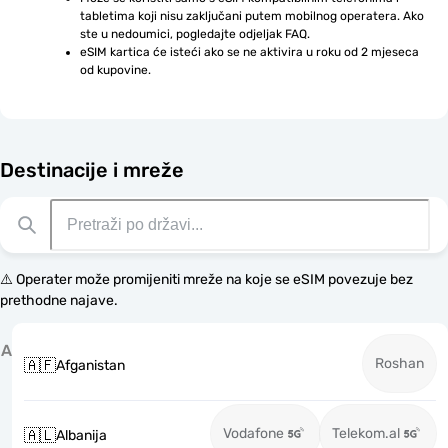
tabletima koji nisu zaključani putem mobilnog operatera. Ako 
ste u nedoumici, pogledajte odjeljak FAQ.
eSIM kartica će isteći ako se ne aktivira u roku od 2 mjeseca 
od kupovine.
Destinacije i mreže
⚠️ Operater može promijeniti mreže na koje se eSIM povezuje bez
prethodne najave.
A
Roshan
🇦🇫
Afganistan
Vodafone
Telekom.al
🇦🇱
Albanija