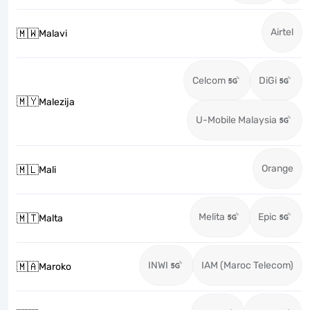
Airtel
🇲🇼
Malavi
Celcom
DiGi
🇲🇾
Malezija
U-Mobile Malaysia
Orange
🇲🇱
Mali
Melita
Epic
🇲🇹
Malta
INWI
IAM (Maroc Telecom)
🇲🇦
Maroko