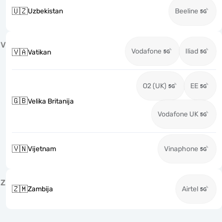
🇺🇿
Uzbekistan
Beeline
V
Vodafone
Iliad
🇻🇦
Vatikan
O2 (UK)
EE
🇬🇧
Velika Britanija
Vodafone UK
🇻🇳
Vijetnam
Vinaphone
Z
🇿🇲
Zambija
Airtel