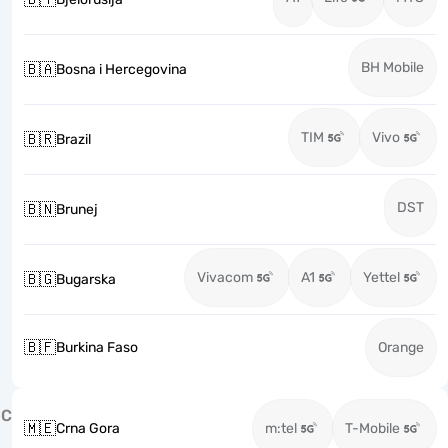
BH Mobile
🇧🇦
Bosna i Hercegovina
TIM
Vivo
🇧🇷
Brazil
DST
🇧🇳
Brunej
Vivacom
A1
Yettel
🇧🇬
Bugarska
🇧🇫
Burkina Faso
Orange
C
🇲🇪
Crna Gora
m:tel
T-Mobile