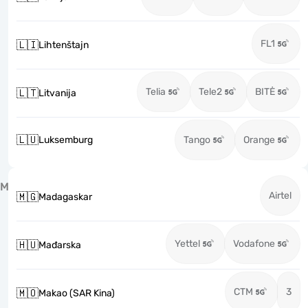
FL1
🇱🇮
Lihtenštajn
Telia
Tele2
BITĖ
🇱🇹
Litvanija
🇱🇺
Luksemburg
Tango
Orange
M
Airtel
🇲🇬
Madagaskar
Yettel
Vodafone
🇭🇺
Mađarska
CTM
3
🇲🇴
Makao (SAR Kina)