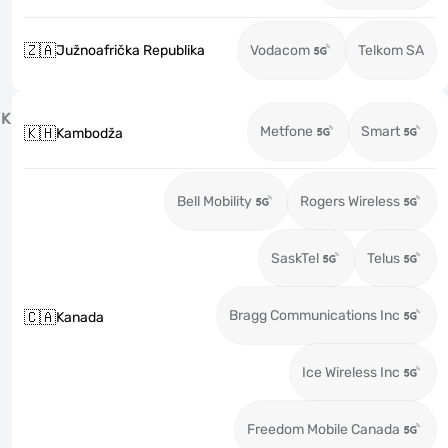
🇿🇦
Južnoafrička Republika
Vodacom
Telkom SA
K
Metfone
Smart
🇰🇭
Kambodža
Bell Mobility
Rogers Wireless
SaskTel
Telus
Bragg Communications Inc
🇨🇦
Kanada
Ice Wireless Inc
Freedom Mobile Canada