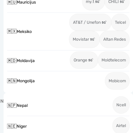
my.t
CHILI
🇲🇺
Mauricijus
AT&T / Unefon
Telcel
🇲🇽
Meksiko
Movistar
Altan Redes
Orange
Moldtelecom
🇲🇩
Moldavija
🇲🇳
Mongolija
Mobicom
N
Ncell
🇳🇵
Nepal
Airtel
🇳🇪
Niger