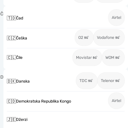
Č
Airtel
🇹🇩
Čad
O2
Vodafone
🇨🇿
Češka
🇨🇱
Čile
Movistar
WOM
D
TDC
Telenor
🇩🇰
Danska
Airtel
🇨🇩
Demokratska Republika Kongo
🇯🇪
Džerzi