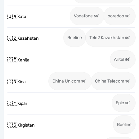
Vodafone
ooredoo
🇶🇦
Katar
Beeline
Tele2 Kazakhstan
🇰🇿
Kazahstan
Airtel
🇰🇪
Kenija
China Unicom
China Telecom
🇨🇳
Kina
Epic
🇨🇾
Kipar
Beeline
🇰🇬
Kirgistan