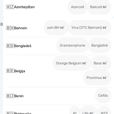
🇦🇿
Azerbejdžan
Azercell
Bakcell
B
zain BH
Viva (STC Bahrain)
🇧🇭
Bahrein
Grameenphone
Banglalink
🇧🇩
Bangladeš
Orange Belgium
Base
🇧🇪
Belgija
Proximus
Celtiis
🇧🇯
Benin
A1
Life
MTS
🇧🇾
Bjelorusija