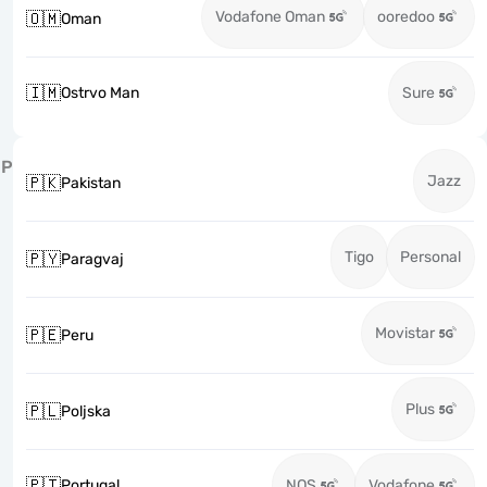
Vodafone Oman
ooredoo
🇴🇲
Oman
🇮🇲
Ostrvo Man
Sure
P
Jazz
🇵🇰
Pakistan
Tigo
Personal
🇵🇾
Paragvaj
Movistar
🇵🇪
Peru
Plus
🇵🇱
Poljska
🇵🇹
Portugal
NOS
Vodafone