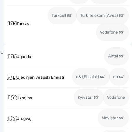
Turkcell
Türk Telekom (Avea)
🇹🇷
Turska
Vodafone
U
Airtel
🇺🇬
Uganda
e& (Etisalat)
du
🇦🇪
Ujedinjeni Arapski Emirati
Kyivstar
Vodafone
🇺🇦
Ukrajina
Movistar
🇺🇾
Urugvaj