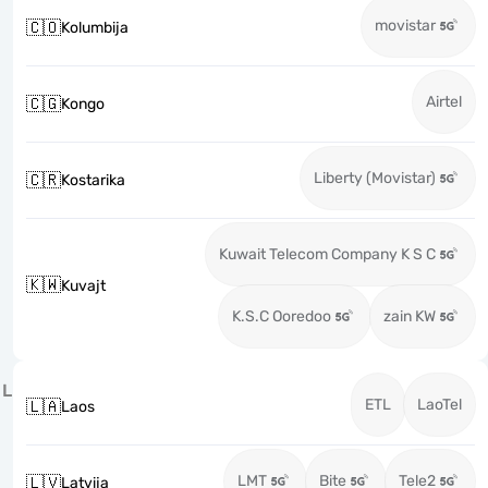
movistar
🇨🇴
Kolumbija
Airtel
🇨🇬
Kongo
Liberty (Movistar)
🇨🇷
Kostarika
Kuwait Telecom Company K S C
🇰🇼
Kuvajt
K.S.C Ooredoo
zain KW
L
ETL
LaoTel
🇱🇦
Laos
LMT
Bite
Tele2
🇱🇻
Latvija