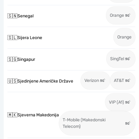
Orange
🇸🇳
Senegal
Orange
🇸🇱
Sijera Leone
SingTel
🇸🇬
Singapur
Verizon
AT&T
🇺🇸
Sjedinjene Američke Države
VIP (A1)
🇲🇰
Sjeverna Makedonija
T-Mobile (Makedonski
Telecom)