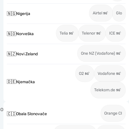
Airtel
Glo
🇳🇬
Nigerija
Telia
Telenor
ICE
🇳🇴
Norveška
One NZ (Vodafone)
🇳🇿
Novi Zeland
O2
Vodafone
🇩🇪
Njemačka
Telekom.de
O
Orange CI
🇨🇮
Obala Slonovače