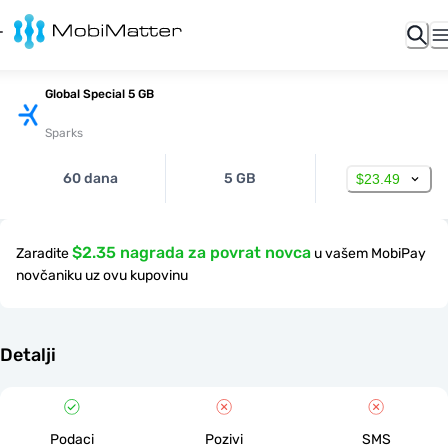
Global Special 5 GB
Sparks
60 dana
5 GB
$23.49
$2.35 nagrada za povrat novca
Zaradite
u vašem MobiPay
novčaniku uz ovu kupovinu
Detalji
Podaci
Pozivi
SMS