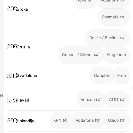
Nova
Vodafone
🇬🇷
Grčka
Cosmote
Cellfie / Beeline
🇬🇪
Gruzija
Geocell / Silknet
Magticom
🇬🇵
Gvadalupe
Dauphin
Free
H
Verizon
AT&T
🇺🇸
Havaji
KPN
Vodafone
Odido
🇳🇱
Holandija