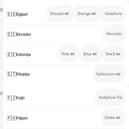
E
Etisalat
Orange
Vodafone
🇪🇬
Egipat
Movistar
🇪🇨
Ekvador
Telia
Elisa
Tele2
🇪🇪
Estonija
🇪🇹
Etiopija
Safaricom
F
Vodafone Fiji
🇫🇯
Fidži
Globe
🇵🇭
Filipini