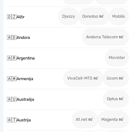
Djezzy
Ooredoo
Mobilis
🇩🇿
Alžir
Andorra Telecom
🇦🇩
Andora
Movistar
🇦🇷
Argentina
VivaCell-MTS
Ucom
🇦🇲
Armenija
Optus
🇦🇺
Australija
A1.net
Magenta
🇦🇹
Austrija