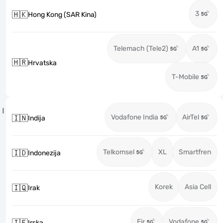
3
🇭🇰
Hong Kong (SAR Kina)
Telemach (Tele2)
A1
🇭🇷
Hrvatska
T-Mobile
I
Vodafone India
AirTel
🇮🇳
Indija
Telkomsel
XL
Smartfren
🇮🇩
Indonezija
Korek
Asia Cell
🇮🇶
Irak
Eir
Vodafone
🇮🇪
Irska