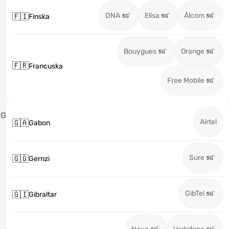
DNA
Elisa
Ålcom
🇫🇮
Finska
Bouygues
Orange
🇫🇷
Francuska
Free Mobile
G
Airtel
🇬🇦
Gabon
Sure
🇬🇬
Gernzi
GibTel
🇬🇮
Gibraltar