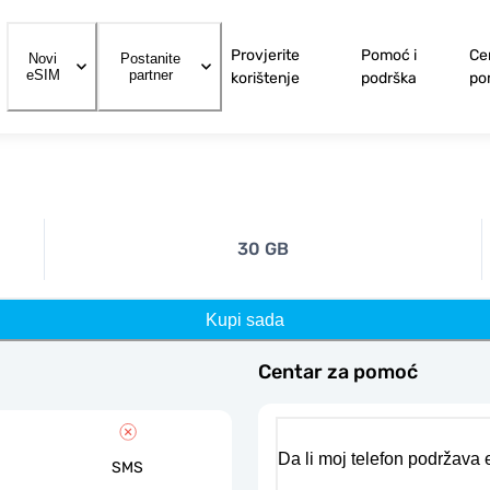
Provjerite
Pomoć i
Ce
Novi
Postanite
eSIM
partner
korištenje
podrška
po
30 GB
Kupi sada
Centar za pomoć
Da li moj telefon podržava
SMS