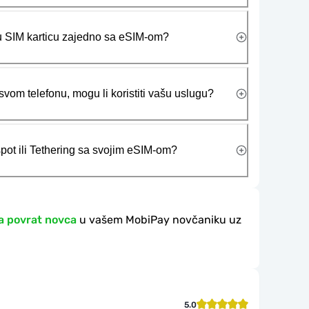
ičku SIM karticu zajedno sa eSIM-om?
vom telefonu, mogu li koristiti vašu uslugu?
tspot ili Tethering sa svojim eSIM-om?
a povrat novca
u vašem MobiPay novčaniku uz
5.0