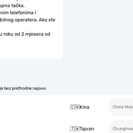
upna tačka.
nim telefonima i 
bilnog operatera. Ako ste 
 u roku od 2 mjeseca od 
je bez prethodne najave.
🇨🇳
Kina
China Mobi
🇹🇼
Tajvan
Chunghw