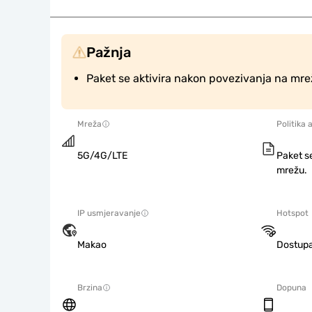
Pažnja
Paket se aktivira nakon povezivanja na mre
Mreža
Politika 
5G/4G/LTE
Paket s
mrežu.
IP usmjeravanje
Hotspot
Makao
Dostup
Brzina
Dopuna