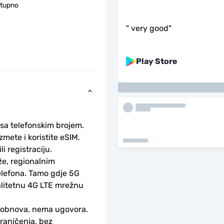
stupno
"
very good
"
Play Store
 sa telefonskim brojem.
ete i koristite eSIM. 
li registraciju.
e, regionalnim 
lefona. Tamo gdje 5G 
alitetnu 4G LTE mrežnu 
-obnova, nema ugovora.
aničenja, bez 