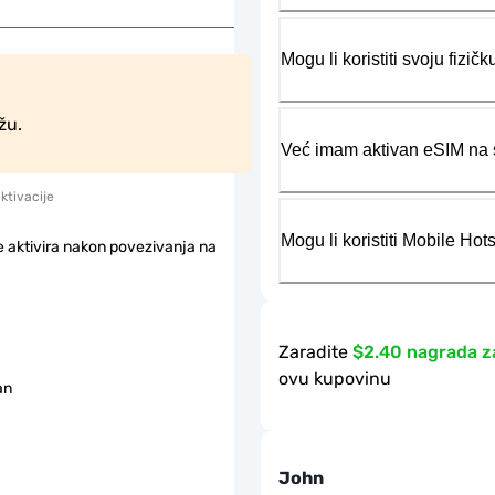
Mogu li koristiti svoju fiz
žu.
Već imam aktivan eSIM na s
aktivacije
Mogu li koristiti Mobile Ho
e aktivira nakon povezivanja na
Zaradite
$2.40 nagrada z
ovu kupovinu
an
John