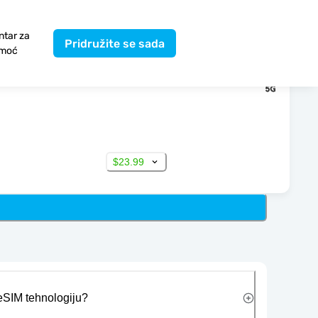
ntar za
Pridružite se sada
moć
$23.99
 eSIM tehnologiju?