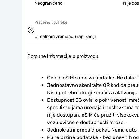
Neograničeno
Nije do
Praćenje upotrebe
U realnom vremenu, u aplikaciji
Potpune informacije o proizvodu
Ovo je eSIM samo za podatke. Ne dolazi
Jednostavno skenirajte QR kod da preuzm
Nisu potrebni drugi koraci za aktivaciju i
Dostupnost 5G ovisi o pokrivenosti mrež
specifikacijama uređaja i postavkama te
nije dostupan, eSIM će pružiti visokokv
vezu ovisno o dostupnosti mreže.
Jednokratni prepaid paket. Nema auto
Pune brzine podataka - bez dnevnih ogr