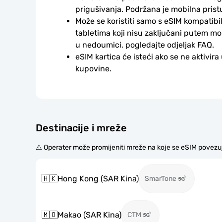
prigušivanja. Podržana je mobilna prist
Može se koristiti samo s eSIM kompatibil
tabletima koji nisu zaključani putem mo
u nedoumici, pogledajte odjeljak FAQ.
eSIM kartica će isteći ako se ne aktivira
kupovine.
Destinacije i mreže
⚠️ Operater može promijeniti mreže na koje se eSIM povezu
🇭🇰
Hong Kong (SAR Kina)
SmarTone
🇲🇴
Makao (SAR Kina)
CTM