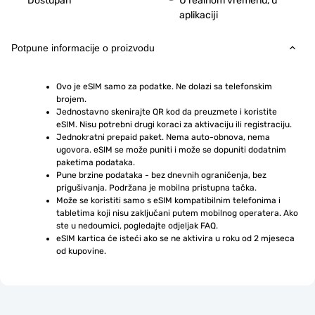
Dostupan
U realnom vremenu, u
aplikaciji
Potpune informacije o proizvodu
Ovo je eSIM samo za podatke. Ne dolazi sa telefonskim 
brojem.
Jednostavno skenirajte QR kod da preuzmete i koristite 
eSIM. Nisu potrebni drugi koraci za aktivaciju ili registraciju.
Jednokratni prepaid paket. Nema auto-obnova, nema 
ugovora. eSIM se može puniti i može se dopuniti dodatnim 
paketima podataka.
Pune brzine podataka - bez dnevnih ograničenja, bez 
prigušivanja. Podržana je mobilna pristupna tačka.
Može se koristiti samo s eSIM kompatibilnim telefonima i 
tabletima koji nisu zaključani putem mobilnog operatera. Ako 
ste u nedoumici, pogledajte odjeljak FAQ.
eSIM kartica će isteći ako se ne aktivira u roku od 2 mjeseca 
od kupovine.