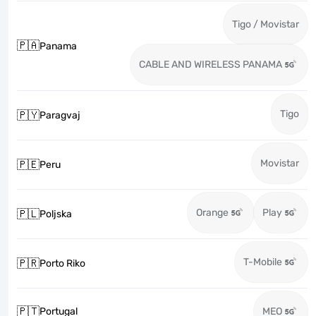
Tigo / Movistar
🇵🇦
Panama
CABLE AND WIRELESS PANAMA
Tigo
🇵🇾
Paragvaj
Movistar
🇵🇪
Peru
Orange
Play
🇵🇱
Poljska
T-Mobile
🇵🇷
Porto Riko
🇵🇹
Portugal
MEO