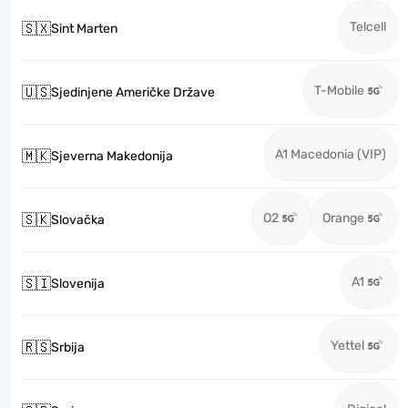
Telcell
🇸🇽
Sint Marten
T-Mobile
🇺🇸
Sjedinjene Američke Države
A1 Macedonia (VIP)
🇲🇰
Sjeverna Makedonija
O2
Orange
🇸🇰
Slovačka
A1
🇸🇮
Slovenija
Yettel
🇷🇸
Srbija