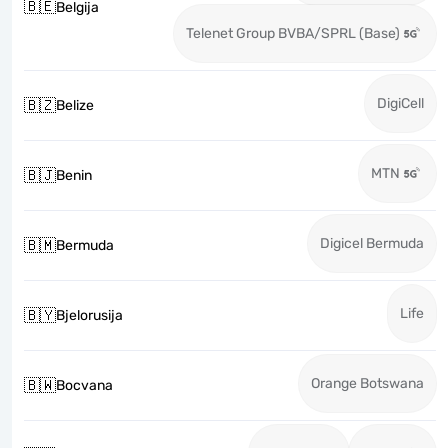
🇧🇪
Belgija
Telenet Group BVBA/SPRL (Base)
DigiCell
🇧🇿
Belize
MTN
🇧🇯
Benin
Digicel Bermuda
🇧🇲
Bermuda
Life
🇧🇾
Bjelorusija
Orange Botswana
🇧🇼
Bocvana