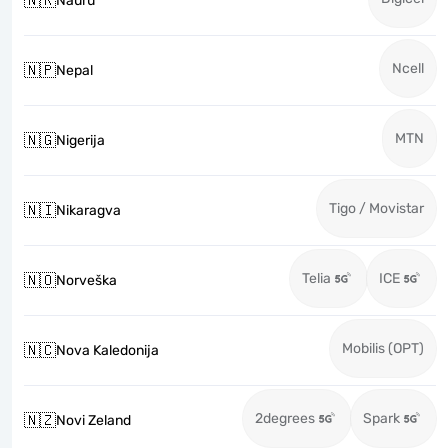
🇳🇷
Nauru
Ncell
🇳🇵
Nepal
MTN
🇳🇬
Nigerija
Tigo / Movistar
🇳🇮
Nikaragva
Telia
ICE
🇳🇴
Norveška
Mobilis (OPT)
🇳🇨
Nova Kaledonija
2degrees
Spark
🇳🇿
Novi Zeland