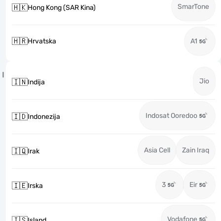
SmarTone
🇭🇰
Hong Kong (SAR Kina)
🇭🇷
Hrvatska
A1
I
Jio
🇮🇳
Indija
Indosat Ooredoo
🇮🇩
Indonezija
Asia Cell
Zain Iraq
🇮🇶
Irak
3
Eir
🇮🇪
Irska
Vodafone
🇮🇸
Island