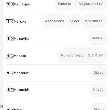
Emtel
Cellplus my.t
🇲🇺
Mauricijus
Altan Redes
Telcel
Movistar
🇲🇽
Meksiko
Moldcell
🇲🇩
Moldavija
Monaco Telecom S.A.M.
🇲🇨
Monako
Digicel
🇲🇸
Monserat
🇲🇿
Mozambik
Movitel
N
Digicel