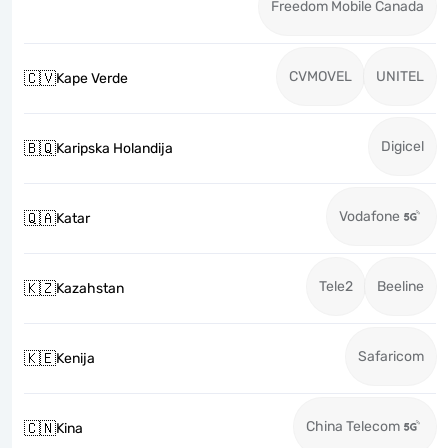
Freedom Mobile Canada
CVMOVEL
UNITEL
🇨🇻
Kape Verde
Digicel
🇧🇶
Karipska Holandija
Vodafone
🇶🇦
Katar
Tele2
Beeline
🇰🇿
Kazahstan
Safaricom
🇰🇪
Kenija
China Telecom
🇨🇳
Kina