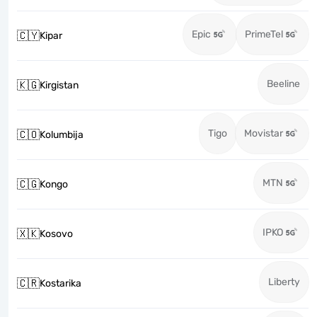
Epic
PrimeTel
🇨🇾
Kipar
Beeline
🇰🇬
Kirgistan
Tigo
Movistar
🇨🇴
Kolumbija
MTN
🇨🇬
Kongo
IPKO
🇽🇰
Kosovo
Liberty
🇨🇷
Kostarika