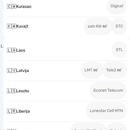
Digicel
🇨🇼
Kurasao
🇰🇼
Kuvajt
zain KW
STC
L
ETL
🇱🇦
Laos
LMT
Tele2
🇱🇻
Latvija
Econet Telecom
🇱🇸
Lesoto
Lonestar Cell MTN
🇱🇷
Liberija