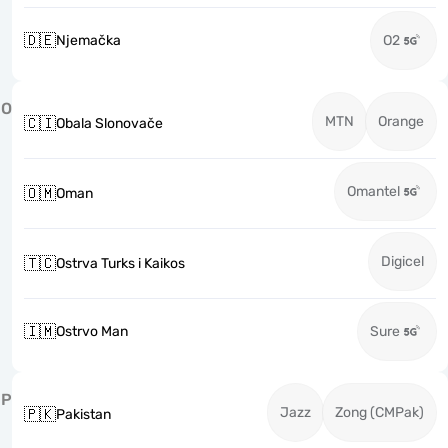
🇩🇪
Njemačka
O2
O
MTN
Orange
🇨🇮
Obala Slonovače
Omantel
🇴🇲
Oman
Digicel
🇹🇨
Ostrva Turks i Kaikos
🇮🇲
Ostrvo Man
Sure
P
Jazz
Zong (CMPak)
🇵🇰
Pakistan