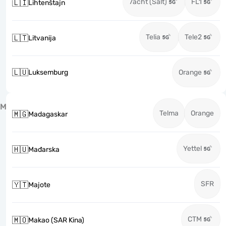
7acht (Salt)
FL1
🇱🇮
Lihtenštajn
Telia
Tele2
🇱🇹
Litvanija
🇱🇺
Luksemburg
Orange
M
Telma
Orange
🇲🇬
Madagaskar
Yettel
🇭🇺
Mađarska
SFR
🇾🇹
Majote
CTM
🇲🇴
Makao (SAR Kina)