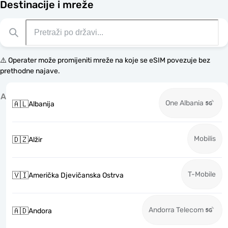
Destinacije i mreže
⚠️ Operater može promijeniti mreže na koje se eSIM povezuje bez
prethodne najave.
A
One Albania
🇦🇱
Albanija
Mobilis
🇩🇿
Alžir
T-Mobile
🇻🇮
Američka Djevičanska Ostrva
Andorra Telecom
🇦🇩
Andora