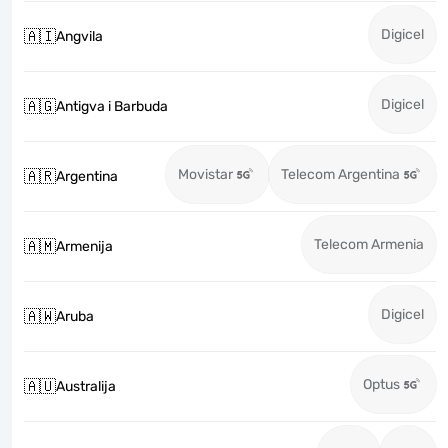
Digicel
🇦🇮
Angvila
Digicel
🇦🇬
Antigva i Barbuda
Movistar
Telecom Argentina
🇦🇷
Argentina
Telecom Armenia
🇦🇲
Armenija
Digicel
🇦🇼
Aruba
Optus
🇦🇺
Australija