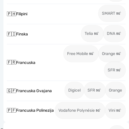
SMART
🇵🇭
Filipini
Telia
DNA
🇫🇮
Finska
Free Mobile
Orange
🇫🇷
Francuska
SFR
Digicel
SFR
Orange
🇬🇫
Francuska Gvajana
🇵🇫
Francuska Polinezija
Vodafone Polynésie
Vini