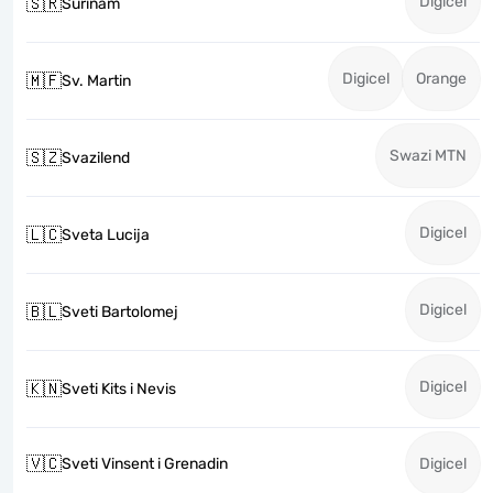
Digicel
🇸🇷
Surinam
Digicel
Orange
🇲🇫
Sv. Martin
Swazi MTN
🇸🇿
Svazilend
Digicel
🇱🇨
Sveta Lucija
Digicel
🇧🇱
Sveti Bartolomej
Digicel
🇰🇳
Sveti Kits i Nevis
🇻🇨
Sveti Vinsent i Grenadin
Digicel