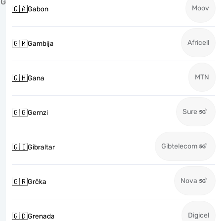
G
Moov
🇬🇦
Gabon
Africell
🇬🇲
Gambija
MTN
🇬🇭
Gana
Sure
🇬🇬
Gernzi
Gibtelecom
🇬🇮
Gibraltar
Nova
🇬🇷
Grčka
Digicel
🇬🇩
Grenada