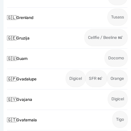
Tusass
🇬🇱
Grenland
Cellfie / Beeline
🇬🇪
Gruzija
Docomo
🇬🇺
Guam
Digicel
SFR
Orange
🇬🇵
Gvadalupe
Digicel
🇬🇾
Gvajana
Tigo
🇬🇹
Gvatemala