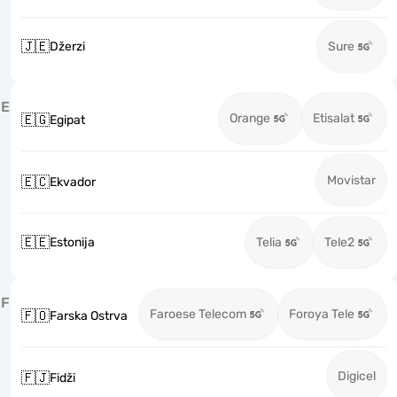
🇯🇪
Džerzi
Sure
E
Orange
Etisalat
🇪🇬
Egipat
Movistar
🇪🇨
Ekvador
🇪🇪
Estonija
Telia
Tele2
F
Faroese Telecom
Foroya Tele
🇫🇴
Farska Ostrva
Digicel
🇫🇯
Fidži