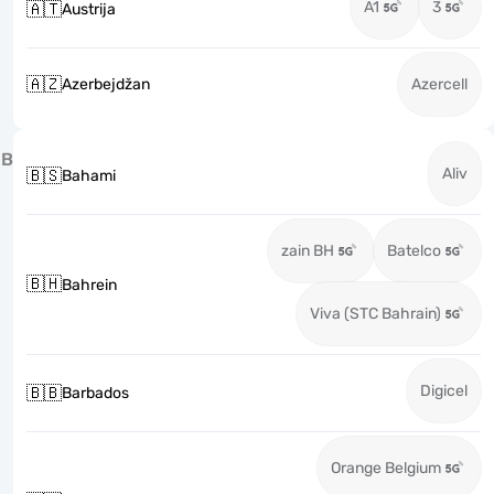
A1
3
🇦🇹
Austrija
🇦🇿
Azerbejdžan
Azercell
B
Aliv
🇧🇸
Bahami
zain BH
Batelco
🇧🇭
Bahrein
Viva (STC Bahrain)
Digicel
🇧🇧
Barbados
Orange Belgium