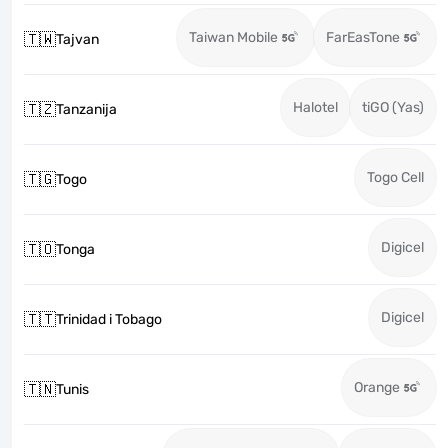
Taiwan Mobile
FarEasTone
🇹🇼
Tajvan
Halotel
tiGO (Yas)
🇹🇿
Tanzanija
Togo Cell
🇹🇬
Togo
Digicel
🇹🇴
Tonga
Digicel
🇹🇹
Trinidad i Tobago
Orange
🇹🇳
Tunis