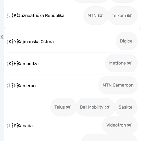
🇿🇦
Južnoafrička Republika
MTN
Telkom
K
Digicel
🇰🇾
Kajmanska Ostrva
Metfone
🇰🇭
Kambodža
MTN Cameroon
🇨🇲
Kamerun
Telus
Bell Mobility
Sasktel
Videotron
🇨🇦
Kanada