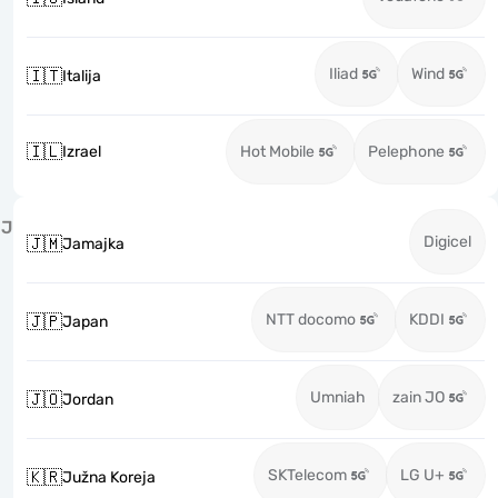
Iliad
Wind
🇮🇹
Italija
🇮🇱
Izrael
Hot Mobile
Pelephone
J
Digicel
🇯🇲
Jamajka
NTT docomo
KDDI
🇯🇵
Japan
Umniah
zain JO
🇯🇴
Jordan
SKTelecom
LG U+
🇰🇷
Južna Koreja