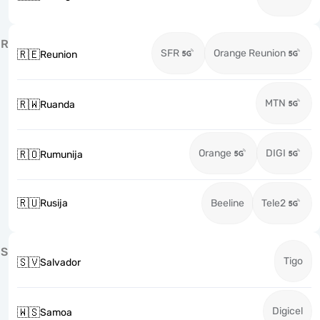
R
SFR
Orange Reunion
🇷🇪
Reunion
MTN
🇷🇼
Ruanda
Orange
DIGI
🇷🇴
Rumunija
🇷🇺
Rusija
Beeline
Tele2
S
Tigo
🇸🇻
Salvador
Digicel
🇼🇸
Samoa