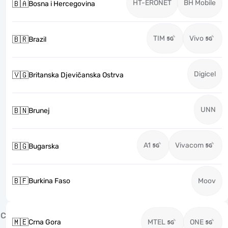
HT-ERONET
BH Mobile
🇧🇦
Bosna i Hercegovina
TIM
Vivo
🇧🇷
Brazil
Digicel
🇻🇬
Britanska Djevičanska Ostrva
UNN
🇧🇳
Brunej
A1
Vivacom
🇧🇬
Bugarska
🇧🇫
Burkina Faso
Moov
C
🇲🇪
Crna Gora
MTEL
ONE