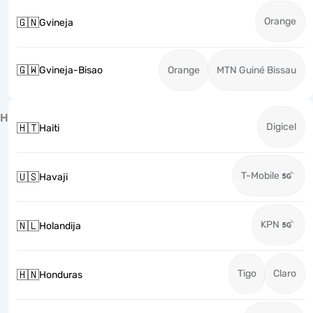
Orange
🇬🇳
Gvineja
🇬🇼
Gvineja-Bisao
Orange
MTN Guiné Bissau
H
Digicel
🇭🇹
Haiti
T-Mobile
🇺🇸
Havaji
KPN
🇳🇱
Holandija
Tigo
Claro
🇭🇳
Honduras