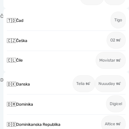
Č
Tigo
🇹🇩
Čad
O2
🇨🇿
Češka
🇨🇱
Čile
Movistar
D
Telia
Nuuuday
🇩🇰
Danska
Digicel
🇩🇲
Dominika
Altice
🇩🇴
Dominikanska Republika