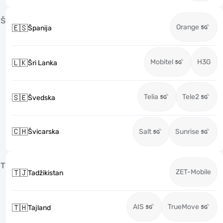
Š
Orange
🇪🇸
Španija
Mobitel
H3G
🇱🇰
Šri Lanka
Telia
Tele2
🇸🇪
Švedska
🇨🇭
Švicarska
Salt
Sunrise
T
ZET-Mobile
🇹🇯
Tadžikistan
AIS
TrueMove
🇹🇭
Tajland