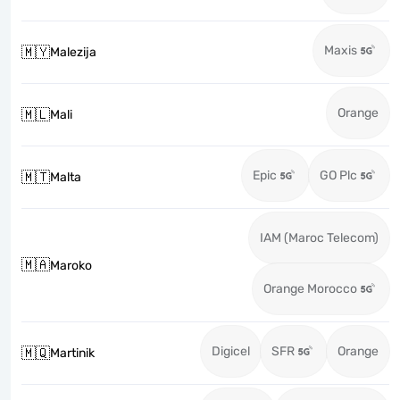
Maxis
🇲🇾
Malezija
Orange
🇲🇱
Mali
Epic
GO Plc
🇲🇹
Malta
IAM (Maroc Telecom)
🇲🇦
Maroko
Orange Morocco
Digicel
SFR
Orange
🇲🇶
Martinik