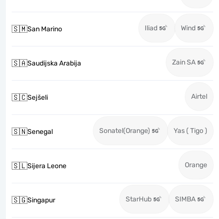
Iliad
Wind
🇸🇲
San Marino
Zain SA
🇸🇦
Saudijska Arabija
Airtel
🇸🇨
Sejšeli
Sonatel(Orange)
Yas ( Tigo )
🇸🇳
Senegal
Orange
🇸🇱
Sijera Leone
StarHub
SIMBA
🇸🇬
Singapur