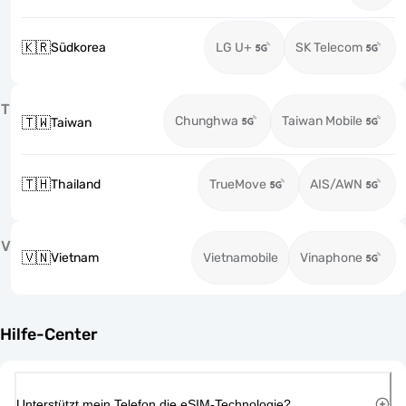
🇰🇷
Südkorea
LG U+
SK Telecom
T
Chunghwa
Taiwan Mobile
🇹🇼
Taiwan
🇹🇭
Thailand
TrueMove
AIS/AWN
V
🇻🇳
Vietnam
Vietnamobile
Vinaphone
Hilfe-Center
Unterstützt mein Telefon die eSIM-Technologie?