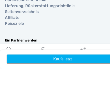
Lieferung, Rückerstattungsrichtlinie
Seitenverzeichnis
Affiliate
Reiseziele
Ein Partner werden
MobiMatter für Wiederverkäufer
MobiMatter für Unternehmen
Kaufe jetzt
Heim
Meine eSIMs
Belohnung
MobiMatter für Affiliates
Regionen
eSIM für Europa
eSIM für Asien
eSIM für Amerika
eSIM für Naher Osten