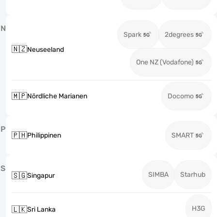
N
Spark
2degrees
🇳🇿
Neuseeland
One NZ (Vodafone)
🇲🇵
Nördliche Marianen
Docomo
P
🇵🇭
Philippinen
SMART
S
SIMBA
Starhub
🇸🇬
Singapur
H3G
🇱🇰
Sri Lanka