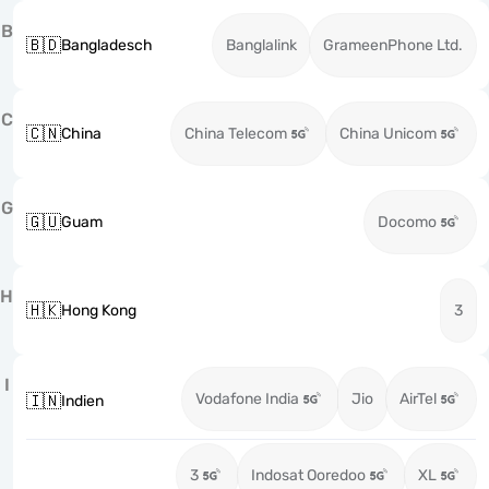
B
🇧🇩
Bangladesch
Banglalink
GrameenPhone Ltd.
C
🇨🇳
China
China Telecom
China Unicom
G
🇬🇺
Guam
Docomo
H
🇭🇰
Hong Kong
3
I
Vodafone India
Jio
AirTel
🇮🇳
Indien
3
Indosat Ooredoo
XL