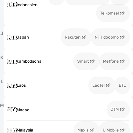
🇮🇩
Indonesien
Telkomsel
J
🇯🇵
Japan
Rakuten
NTT docomo
K
🇰🇭
Kambodscha
Smart
Metfone
L
🇱🇦
Laos
LaoTel
ETL
M
CTM
🇲🇴
Macao
🇲🇾
Malaysia
Maxis
U Mobile