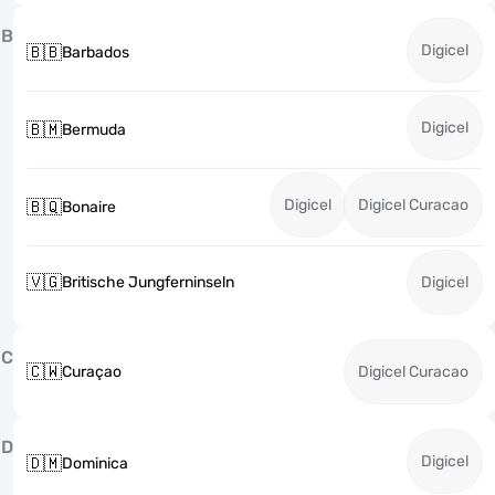
B
Digicel
🇧🇧
Barbados
Digicel
🇧🇲
Bermuda
Digicel
Digicel Curacao
🇧🇶
Bonaire
🇻🇬
Britische Jungferninseln
Digicel
C
🇨🇼
Curaçao
Digicel Curacao
D
Digicel
🇩🇲
Dominica