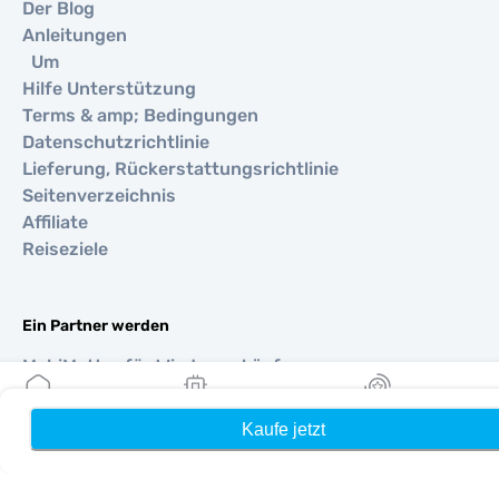
Der Blog
Anleitungen
Um
Hilfe Unterstützung
Terms & amp; Bedingungen
Datenschutzrichtlinie
Lieferung, Rückerstattungsrichtlinie
Seitenverzeichnis
Affiliate
Reiseziele
Ein Partner werden
MobiMatter für Wiederverkäufer
MobiMatter für Unternehmen
MobiMatter für Affiliates
Kaufe jetzt
Heim
Meine eSIMs
Belohnung
Regionen