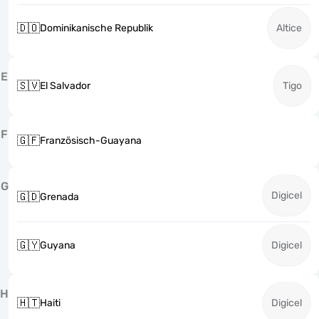
🇩🇴
Dominikanische Republik
Altice
E
🇸🇻
El Salvador
Tigo
F
🇬🇫
Französisch-Guayana
G
Digicel
🇬🇩
Grenada
🇬🇾
Guyana
Digicel
H
🇭🇹
Haiti
Digicel