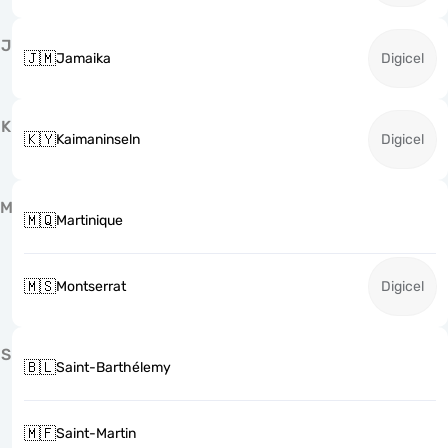
J
🇯🇲
Jamaika
Digicel
K
🇰🇾
Kaimaninseln
Digicel
M
🇲🇶
Martinique
🇲🇸
Montserrat
Digicel
S
🇧🇱
Saint-Barthélemy
🇲🇫
Saint-Martin