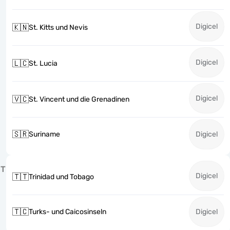
Digicel
🇰🇳
St. Kitts und Nevis
Digicel
🇱🇨
St. Lucia
Digicel
🇻🇨
St. Vincent und die Grenadinen
🇸🇷
Suriname
Digicel
T
Digicel
🇹🇹
Trinidad und Tobago
🇹🇨
Turks- und Caicosinseln
Digicel