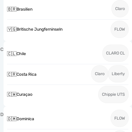
Claro
🇧🇷
Brasilien
🇻🇬
Britische Jungferninseln
FLOW
C
CLARO CL
🇨🇱
Chile
Claro
Liberty
🇨🇷
Costa Rica
🇨🇼
Curaçao
Chippie UTS
D
FLOW
🇩🇲
Dominica