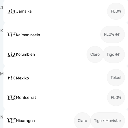
J
🇯🇲
Jamaika
FLOW
K
FLOW
🇰🇾
Kaimaninseln
🇨🇴
Kolumbien
Claro
Tigo
M
Telcel
🇲🇽
Mexiko
🇲🇸
Montserrat
FLOW
N
🇳🇮
Nicaragua
Claro
Tigo / Movistar