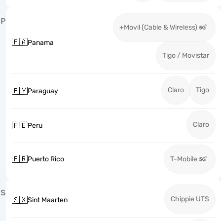
P
+Movil (Cable & Wireless)
🇵🇦
Panama
Tigo / Movistar
Claro
Tigo
🇵🇾
Paraguay
Claro
🇵🇪
Peru
🇵🇷
Puerto Rico
T-Mobile
S
Chippie UTS
🇸🇽
Sint Maarten