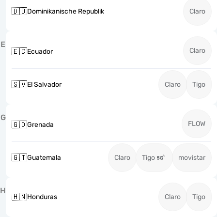
🇩🇴
Dominikanische Republik
Claro
E
Claro
🇪🇨
Ecuador
🇸🇻
El Salvador
Claro
Tigo
G
FLOW
🇬🇩
Grenada
🇬🇹
Guatemala
Claro
Tigo
movistar
H
🇭🇳
Honduras
Claro
Tigo