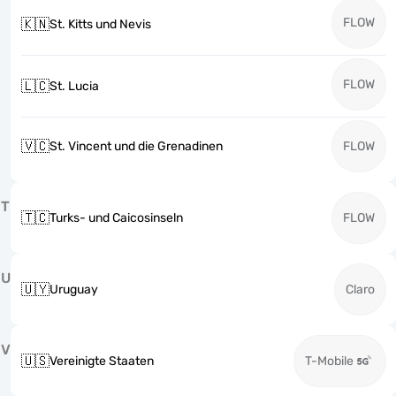
FLOW
🇰🇳
St. Kitts und Nevis
FLOW
🇱🇨
St. Lucia
🇻🇨
St. Vincent und die Grenadinen
FLOW
T
🇹🇨
Turks- und Caicosinseln
FLOW
U
🇺🇾
Uruguay
Claro
V
🇺🇸
Vereinigte Staaten
T-Mobile