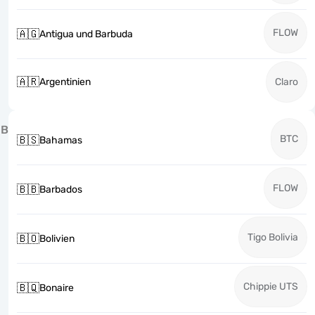
FLOW
🇦🇬
Antigua und Barbuda
🇦🇷
Argentinien
Claro
B
BTC
🇧🇸
Bahamas
FLOW
🇧🇧
Barbados
Tigo Bolivia
🇧🇴
Bolivien
Chippie UTS
🇧🇶
Bonaire