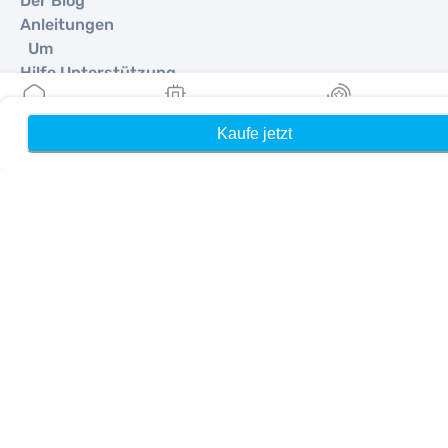
Der Blog
Anleitungen
Um
Hilfe Unterstützung
Terms & amp; Bedingungen
Datenschutzrichtlinie
Kaufe jetzt
Heim
Meine eSIMs
Belohnung
Lieferung, Rückerstattungsrichtlinie
Seitenverzeichnis
Affiliate
Reiseziele
Ein Partner werden
MobiMatter für Wiederverkäufer
MobiMatter für Unternehmen
MobiMatter für Affiliates
Regionen