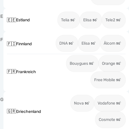
E
🇪🇪
Estland
Telia
Elisa
Tele2
F
DNA
Elisa
Ålcom
🇫🇮
Finnland
Bouygues
Orange
🇫🇷
Frankreich
Free Mobile
G
Nova
Vodafone
🇬🇷
Griechenland
Cosmote