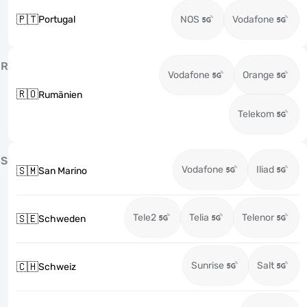
🇵🇹
Portugal
NOS
Vodafone
R
Vodafone
Orange
🇷🇴
Rumänien
Telekom
S
Vodafone
Iliad
🇸🇲
San Marino
Tele2
Telia
Telenor
🇸🇪
Schweden
Sunrise
Salt
🇨🇭
Schweiz