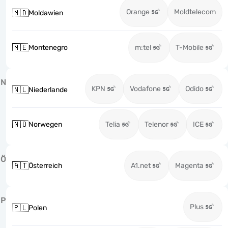
Orange
Moldtelecom
🇲🇩
Moldawien
🇲🇪
Montenegro
m:tel
T-Mobile
N
KPN
Vodafone
Odido
🇳🇱
Niederlande
🇳🇴
Norwegen
Telia
Telenor
ICE
Ö
🇦🇹
Österreich
A1.net
Magenta
P
Plus
🇵🇱
Polen