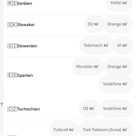
Yettel
🇷🇸
Serbien
O2
Orange
🇸🇰
Slowakei
Telemach
A1
🇸🇮
Slowenien
Movistar
Orange
🇪🇸
Spanien
Vodafone
T
O2
Vodafone
🇨🇿
Tschechien
Turkcell
Türk Telekom (Avea)