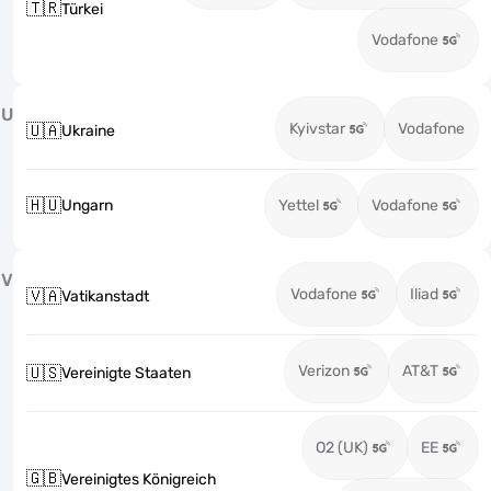
🇹🇷
Türkei
Vodafone
U
Kyivstar
Vodafone
🇺🇦
Ukraine
🇭🇺
Ungarn
Yettel
Vodafone
V
Vodafone
Iliad
🇻🇦
Vatikanstadt
Verizon
AT&T
🇺🇸
Vereinigte Staaten
O2 (UK)
EE
🇬🇧
Vereinigtes Königreich