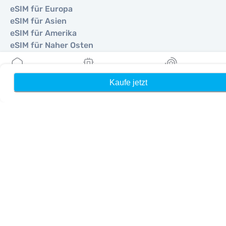
eSIM für Europa
eSIM für Asien
eSIM für Amerika
eSIM für Naher Osten
eSIM für Ozeanien
eSIM für Afrika
Kaufe jetzt
Heim
Meine eSIMs
Belohnung
Länder
eSIM für Vereinigte Staaten
eSIM für Japan
eSIM für Kanada
eSIM für Spanien
eSIM für Italien
eSIM für Vereinigtes Königreich
eSIM für Vereinigte Arabische Emirate
eSIM für Singapur
eSIM für Türkei