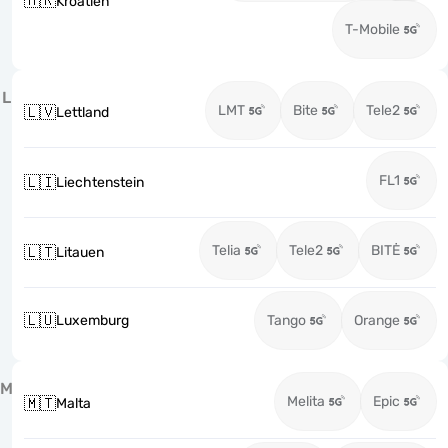
🇭🇷
Kroatien
T-Mobile
L
LMT
Bite
Tele2
🇱🇻
Lettland
FL1
🇱🇮
Liechtenstein
Telia
Tele2
BITĖ
🇱🇹
Litauen
🇱🇺
Luxemburg
Tango
Orange
M
Melita
Epic
🇲🇹
Malta