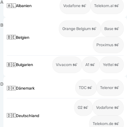
A
🇦🇱
Albanien
Vodafone
Telekom.al
B
Orange Belgium
Base
🇧🇪
Belgien
Proximus
🇧🇬
Bulgarien
Vivacom
A1
Yettel
D
TDC
Telenor
🇩🇰
Dänemark
O2
Vodafone
🇩🇪
Deutschland
Telekom.de