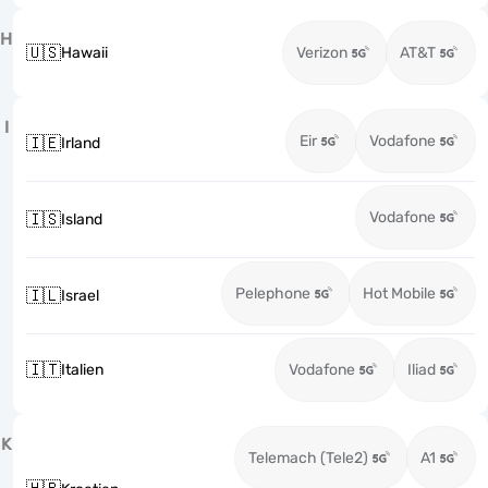
H
🇺🇸
Hawaii
Verizon
AT&T
I
Eir
Vodafone
🇮🇪
Irland
Vodafone
🇮🇸
Island
Pelephone
Hot Mobile
🇮🇱
Israel
🇮🇹
Italien
Vodafone
Iliad
K
Telemach (Tele2)
A1