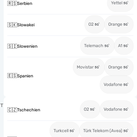
Yettel
🇷🇸
Serbien
O2
Orange
🇸🇰
Slowakei
Telemach
A1
🇸🇮
Slowenien
Movistar
Orange
🇪🇸
Spanien
Vodafone
T
O2
Vodafone
🇨🇿
Tschechien
Turkcell
Türk Telekom (Avea)