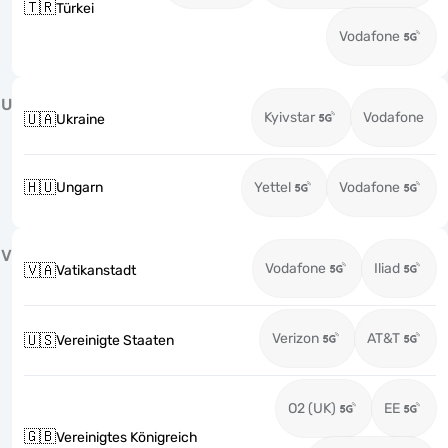
🇹🇷
Türkei
Vodafone
U
Kyivstar
Vodafone
🇺🇦
Ukraine
🇭🇺
Ungarn
Yettel
Vodafone
V
Vodafone
Iliad
🇻🇦
Vatikanstadt
Verizon
AT&T
🇺🇸
Vereinigte Staaten
O2 (UK)
EE
🇬🇧
Vereinigtes Königreich