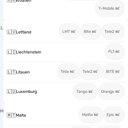
🇭🇷
Kroatien
T-Mobile
L
LMT
Bite
Tele2
🇱🇻
Lettland
FL1
🇱🇮
Liechtenstein
Telia
Tele2
BITĖ
🇱🇹
Litauen
🇱🇺
Luxemburg
Tango
Orange
M
Melita
Epic
🇲🇹
Malta