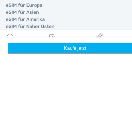
eSIM für Europa
eSIM für Asien
eSIM für Amerika
eSIM für Naher Osten
eSIM für Ozeanien
eSIM für Afrika
Kaufe jetzt
Heim
Meine eSIMs
Belohnung
Länder
eSIM für Vereinigte Staaten
eSIM für Japan
eSIM für Kanada
eSIM für Spanien
eSIM für Italien
eSIM für Vereinigtes Königreich
eSIM für Vereinigte Arabische Emirate
eSIM für Singapur
eSIM für Türkei