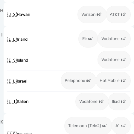
H
🇺🇸
Hawaii
Verizon
AT&T
I
Eir
Vodafone
🇮🇪
Irland
Vodafone
🇮🇸
Island
Pelephone
Hot Mobile
🇮🇱
Israel
🇮🇹
Italien
Vodafone
Iliad
K
Telemach (Tele2)
A1