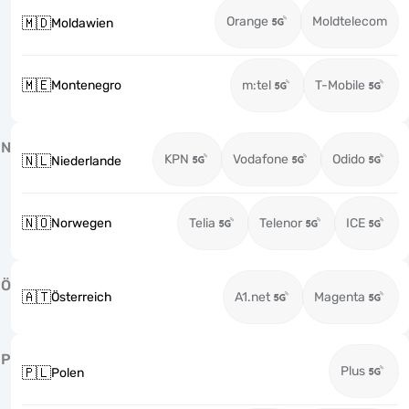
Orange
Moldtelecom
🇲🇩
Moldawien
🇲🇪
Montenegro
m:tel
T-Mobile
N
KPN
Vodafone
Odido
🇳🇱
Niederlande
🇳🇴
Norwegen
Telia
Telenor
ICE
Ö
🇦🇹
Österreich
A1.net
Magenta
P
Plus
🇵🇱
Polen