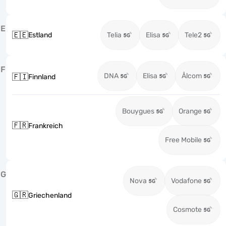
E
🇪🇪
Estland
Telia
Elisa
Tele2
F
DNA
Elisa
Ålcom
🇫🇮
Finnland
Bouygues
Orange
🇫🇷
Frankreich
Free Mobile
G
Nova
Vodafone
🇬🇷
Griechenland
Cosmote