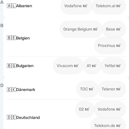
A
🇦🇱
Albanien
Vodafone
Telekom.al
B
Orange Belgium
Base
🇧🇪
Belgien
Proximus
🇧🇬
Bulgarien
Vivacom
A1
Yettel
D
TDC
Telenor
🇩🇰
Dänemark
O2
Vodafone
🇩🇪
Deutschland
Telekom.de