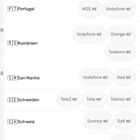
🇵🇹
Portugal
NOS
Vodafone
R
Vodafone
Orange
🇷🇴
Rumänien
Telekom
S
Vodafone
Iliad
🇸🇲
San Marino
Tele2
Telia
Telenor
🇸🇪
Schweden
Sunrise
Salt
🇨🇭
Schweiz