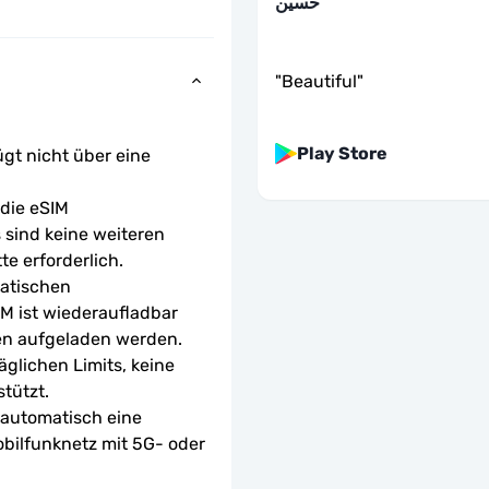
حسين
"
Beautiful
"
Play Store
ügt nicht über eine 
ie eSIM 
sind keine weiteren 
te erforderlich.
atischen 
M ist wiederaufladbar 
en aufgeladen werden.
glichen Limits, keine 
tützt.
 automatisch eine 
bilfunknetz mit 5G- oder 