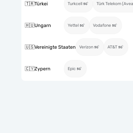
🇹🇷
Türkei
Turkcell
Türk Telekom (Avea
🇭🇺
Ungarn
Yettel
Vodafone
🇺🇸
Vereinigte Staaten
Verizon
AT&T
🇨🇾
Zypern
Epic