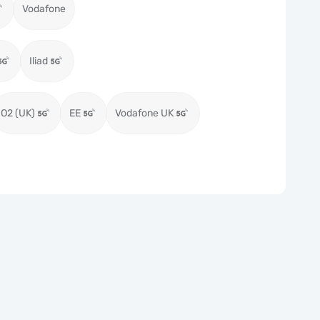
Vodafone
Iliad
O2 (UK)
EE
Vodafone UK