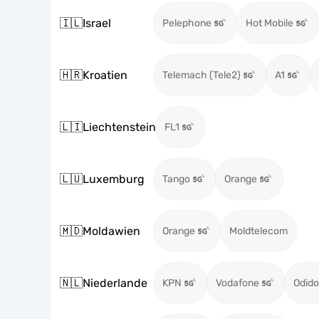
🇮🇱
Israel
Pelephone
Hot Mobile
🇭🇷
Kroatien
Telemach (Tele2)
A1
🇱🇮
Liechtenstein
FL1
🇱🇺
Luxemburg
Tango
Orange
🇲🇩
Moldawien
Orange
Moldtelecom
🇳🇱
Niederlande
KPN
Vodafone
Odido