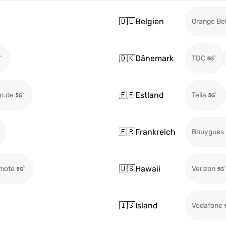
🇧🇪
Belgien
Orange Be
🇩🇰
Dänemark
TDC
🇪🇪
Estland
m.de
Telia
🇫🇷
Frankreich
Bouygues
🇺🇸
Hawaii
mote
Verizon
🇮🇸
Island
Vodafone