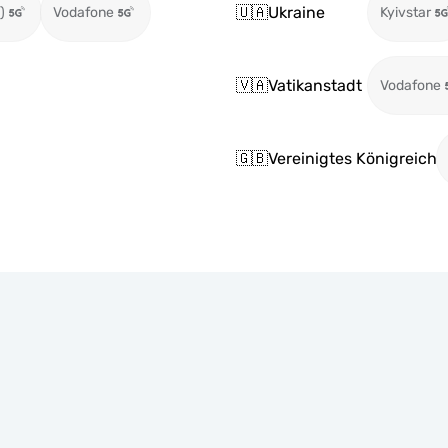
🇺🇦
Ukraine
)
Vodafone
Kyivstar
🇻🇦
Vatikanstadt
Vodafone
🇬🇧
Vereinigtes Königreich