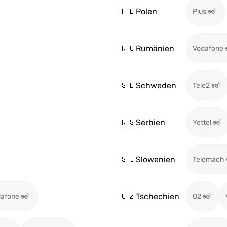
🇵🇱
Polen
Plus
🇷🇴
Rumänien
Vodafone
🇸🇪
Schweden
Tele2
🇷🇸
Serbien
Yettel
🇸🇮
Slowenien
Telemach
🇨🇿
Tschechien
afone
O2