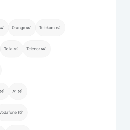
Orange
Telekom
Telia
Telenor
A1
Vodafone