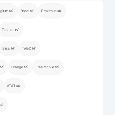
lgium
Base
Proximus
Telenor
Elisa
Tele2
Orange
Free Mobile
AT&T