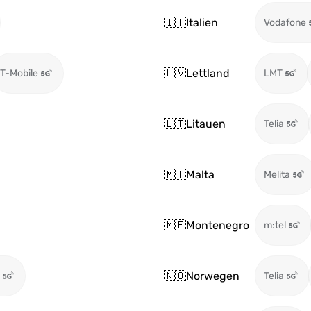
🇮🇹
Italien
Vodafone
🇱🇻
Lettland
T-Mobile
LMT
🇱🇹
Litauen
Telia
🇲🇹
Malta
Melita
🇲🇪
Montenegro
m:tel
🇳🇴
Norwegen
Telia