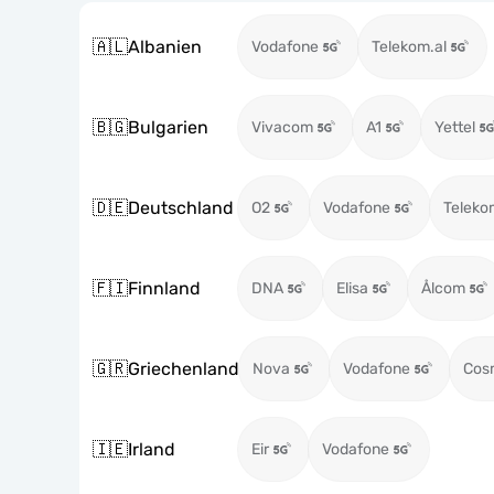
🇦🇱
Albanien
Vodafone
Telekom.al
🇧🇬
Bulgarien
Vivacom
A1
Yettel
🇩🇪
Deutschland
O2
Vodafone
Teleko
🇫🇮
Finnland
DNA
Elisa
Ålcom
🇬🇷
Griechenland
Nova
Vodafone
Cos
🇮🇪
Irland
Eir
Vodafone