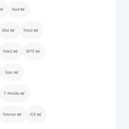
Iliad
Bite
Tele2
Tele2
BITĖ
Epic
T-Mobile
Telenor
ICE