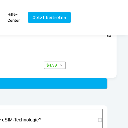
Hilfe-
Jetzt beitreten
Center
$4.99
ie eSIM-Technologie?