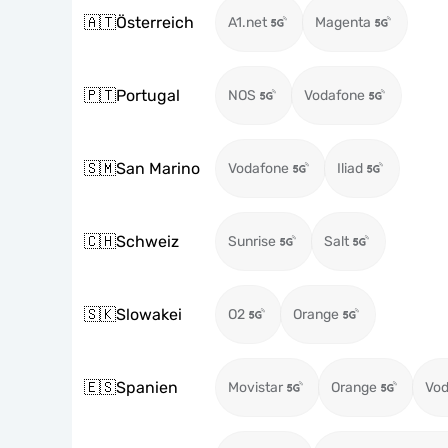
🇦🇹
Österreich
A1.net
Magenta
🇵🇹
Portugal
NOS
Vodafone
🇸🇲
San Marino
Vodafone
Iliad
🇨🇭
Schweiz
Sunrise
Salt
🇸🇰
Slowakei
O2
Orange
🇪🇸
Spanien
Movistar
Orange
Vod