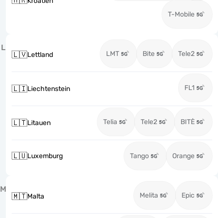
🇭🇷
Kroatien
T-Mobile
L
LMT
Bite
Tele2
🇱🇻
Lettland
FL1
🇱🇮
Liechtenstein
Telia
Tele2
BITĖ
🇱🇹
Litauen
🇱🇺
Luxemburg
Tango
Orange
M
Melita
Epic
🇲🇹
Malta