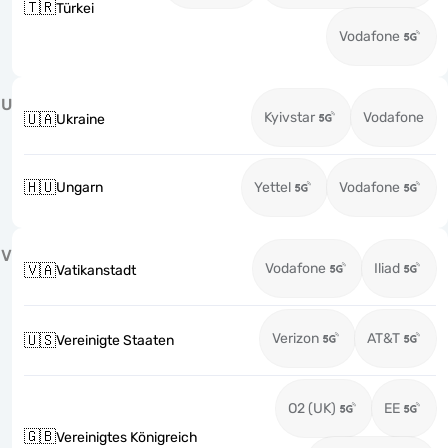
🇹🇷
Türkei
Vodafone
U
Kyivstar
Vodafone
🇺🇦
Ukraine
🇭🇺
Ungarn
Yettel
Vodafone
V
Vodafone
Iliad
🇻🇦
Vatikanstadt
Verizon
AT&T
🇺🇸
Vereinigte Staaten
O2 (UK)
EE
🇬🇧
Vereinigtes Königreich