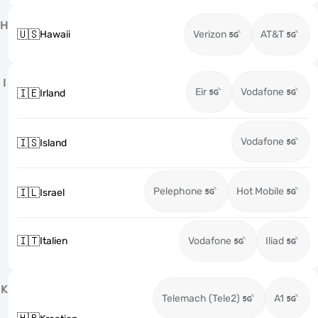
H
🇺🇸
Hawaii
Verizon
AT&T
I
Eir
Vodafone
🇮🇪
Irland
Vodafone
🇮🇸
Island
Pelephone
Hot Mobile
🇮🇱
Israel
🇮🇹
Italien
Vodafone
Iliad
K
Telemach (Tele2)
A1