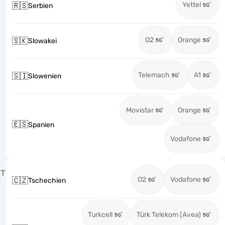
Yettel
🇷🇸
Serbien
O2
Orange
🇸🇰
Slowakei
Telemach
A1
🇸🇮
Slowenien
Movistar
Orange
🇪🇸
Spanien
Vodafone
T
O2
Vodafone
🇨🇿
Tschechien
Turkcell
Türk Telekom (Avea)