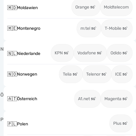
Orange
Moldtelecom
🇲🇩
Moldawien
🇲🇪
Montenegro
m:tel
T-Mobile
N
KPN
Vodafone
Odido
🇳🇱
Niederlande
🇳🇴
Norwegen
Telia
Telenor
ICE
Ö
🇦🇹
Österreich
A1.net
Magenta
P
Plus
🇵🇱
Polen