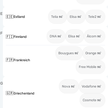
E
🇪🇪
Estland
Telia
Elisa
Tele2
F
DNA
Elisa
Ålcom
🇫🇮
Finnland
Bouygues
Orange
🇫🇷
Frankreich
Free Mobile
G
Nova
Vodafone
🇬🇷
Griechenland
Cosmote