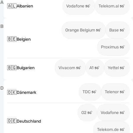
A
🇦🇱
Albanien
Vodafone
Telekom.al
B
Orange Belgium
Base
🇧🇪
Belgien
Proximus
🇧🇬
Bulgarien
Vivacom
A1
Yettel
D
TDC
Telenor
🇩🇰
Dänemark
O2
Vodafone
🇩🇪
Deutschland
Telekom.de