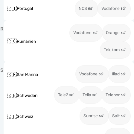
🇵🇹
Portugal
NOS
Vodafone
R
Vodafone
Orange
🇷🇴
Rumänien
Telekom
S
Vodafone
Iliad
🇸🇲
San Marino
Tele2
Telia
Telenor
🇸🇪
Schweden
Sunrise
Salt
🇨🇭
Schweiz