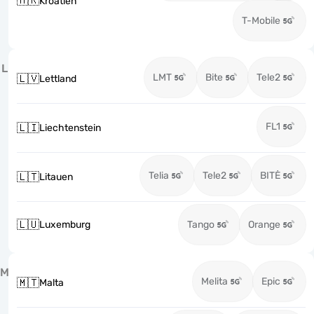
🇭🇷
Kroatien
T-Mobile
L
LMT
Bite
Tele2
🇱🇻
Lettland
FL1
🇱🇮
Liechtenstein
Telia
Tele2
BITĖ
🇱🇹
Litauen
🇱🇺
Luxemburg
Tango
Orange
M
Melita
Epic
🇲🇹
Malta