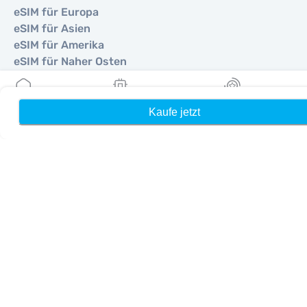
eSIM für Europa
eSIM für Asien
eSIM für Amerika
eSIM für Naher Osten
eSIM für Ozeanien
eSIM für Afrika
Kaufe jetzt
Heim
Meine eSIMs
Belohnung
Länder
eSIM für Vereinigte Staaten
eSIM für Japan
eSIM für Kanada
eSIM für Spanien
eSIM für Italien
eSIM für Vereinigtes Königreich
eSIM für Vereinigte Arabische Emirate
eSIM für Singapur
eSIM für Türkei