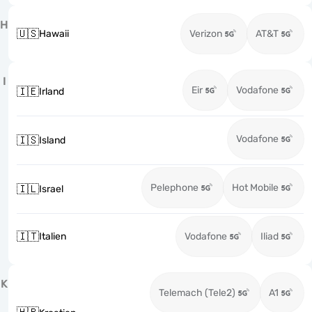
H
🇺🇸
Hawaii
Verizon
AT&T
I
Eir
Vodafone
🇮🇪
Irland
Vodafone
🇮🇸
Island
Pelephone
Hot Mobile
🇮🇱
Israel
🇮🇹
Italien
Vodafone
Iliad
K
Telemach (Tele2)
A1