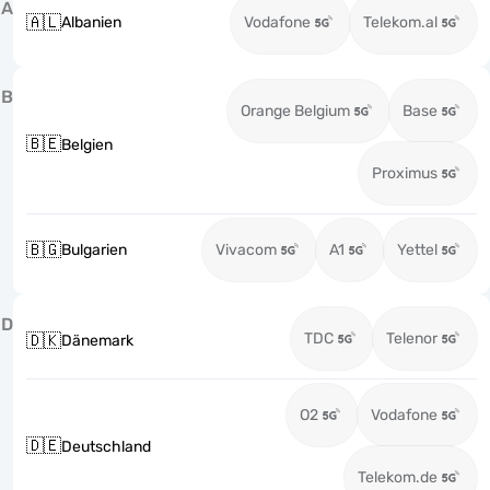
A
🇦🇱
Albanien
Vodafone
Telekom.al
B
Orange Belgium
Base
🇧🇪
Belgien
Proximus
🇧🇬
Bulgarien
Vivacom
A1
Yettel
D
TDC
Telenor
🇩🇰
Dänemark
O2
Vodafone
🇩🇪
Deutschland
Telekom.de