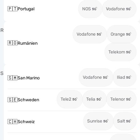
🇵🇹
Portugal
NOS
Vodafone
R
Vodafone
Orange
🇷🇴
Rumänien
Telekom
S
Vodafone
Iliad
🇸🇲
San Marino
Tele2
Telia
Telenor
🇸🇪
Schweden
Sunrise
Salt
🇨🇭
Schweiz