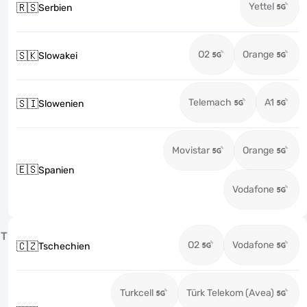
Yettel
🇷🇸
Serbien
O2
Orange
🇸🇰
Slowakei
Telemach
A1
🇸🇮
Slowenien
Movistar
Orange
🇪🇸
Spanien
Vodafone
T
O2
Vodafone
🇨🇿
Tschechien
Turkcell
Türk Telekom (Avea)