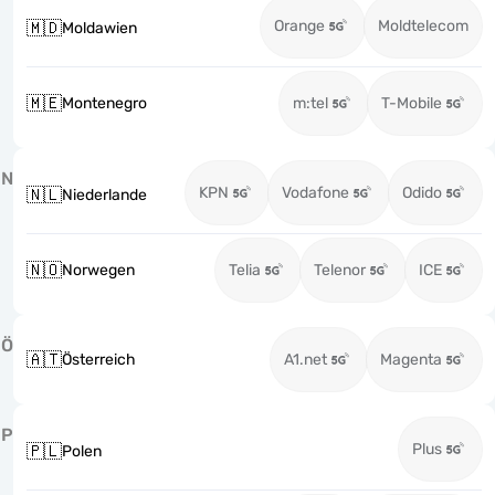
Orange
Moldtelecom
🇲🇩
Moldawien
🇲🇪
Montenegro
m:tel
T-Mobile
N
KPN
Vodafone
Odido
🇳🇱
Niederlande
🇳🇴
Norwegen
Telia
Telenor
ICE
Ö
🇦🇹
Österreich
A1.net
Magenta
P
Plus
🇵🇱
Polen