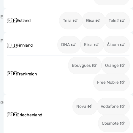
E
🇪🇪
Estland
Telia
Elisa
Tele2
F
DNA
Elisa
Ålcom
🇫🇮
Finnland
Bouygues
Orange
🇫🇷
Frankreich
Free Mobile
G
Nova
Vodafone
🇬🇷
Griechenland
Cosmote