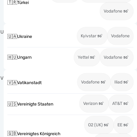
🇹🇷
Türkei
Vodafone
U
Kyivstar
Vodafone
🇺🇦
Ukraine
🇭🇺
Ungarn
Yettel
Vodafone
V
Vodafone
Iliad
🇻🇦
Vatikanstadt
Verizon
AT&T
🇺🇸
Vereinigte Staaten
O2 (UK)
EE
🇬🇧
Vereinigtes Königreich