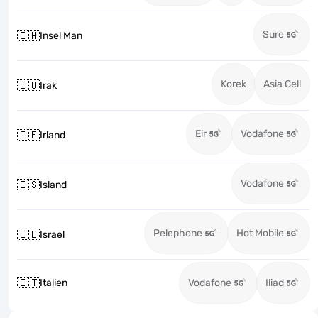
Sure
🇮🇲
Insel Man
Korek
Asia Cell
🇮🇶
Irak
Eir
Vodafone
🇮🇪
Irland
Vodafone
🇮🇸
Island
Pelephone
Hot Mobile
🇮🇱
Israel
🇮🇹
Italien
Vodafone
Iliad