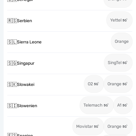
Yettel
🇷🇸
Serbien
Orange
🇸🇱
Sierra Leone
SingTel
🇸🇬
Singapur
O2
Orange
🇸🇰
Slowakei
Telemach
A1
🇸🇮
Slowenien
Movistar
Orange
🇪🇸
Spanien