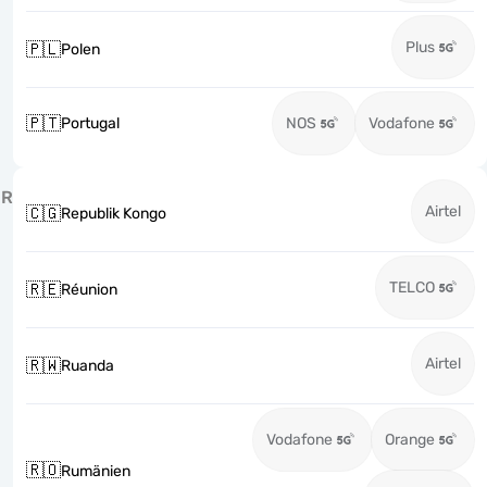
Plus
🇵🇱
Polen
🇵🇹
Portugal
NOS
Vodafone
R
Airtel
🇨🇬
Republik Kongo
TELCO
🇷🇪
Réunion
Airtel
🇷🇼
Ruanda
Vodafone
Orange
🇷🇴
Rumänien