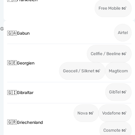
Free Mobile
G
Airtel
🇬🇦
Gabun
Cellfie / Beeline
🇬🇪
Georgien
Geocell / Silknet
Magticom
GibTel
🇬🇮
Gibraltar
Nova
Vodafone
🇬🇷
Griechenland
Cosmote