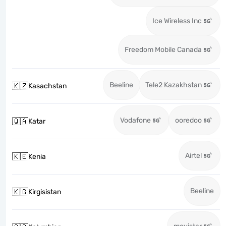
Ice Wireless Inc
Freedom Mobile Canada
Beeline
Tele2 Kazakhstan
🇰🇿
Kasachstan
Vodafone
ooredoo
🇶🇦
Katar
Airtel
🇰🇪
Kenia
Beeline
🇰🇬
Kirgisistan