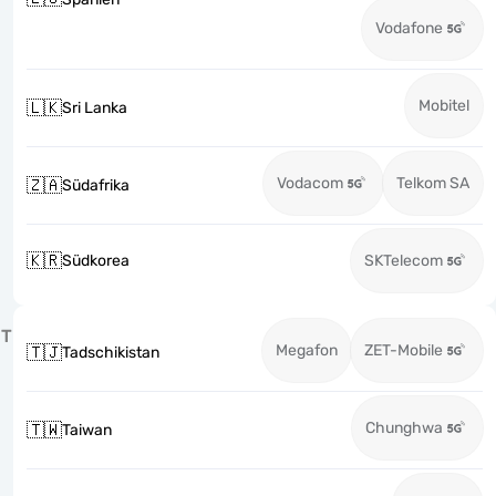
Vodafone
Mobitel
🇱🇰
Sri Lanka
Vodacom
Telkom SA
🇿🇦
Südafrika
🇰🇷
Südkorea
SKTelecom
T
Megafon
ZET-Mobile
🇹🇯
Tadschikistan
Chunghwa
🇹🇼
Taiwan