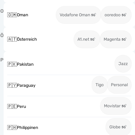
O
🇴🇲
Oman
Vodafone Oman
ooredoo
Ö
🇦🇹
Österreich
A1.net
Magenta
P
Jazz
🇵🇰
Pakistan
Tigo
Personal
🇵🇾
Paraguay
Movistar
🇵🇪
Peru
Globe
🇵🇭
Philippinen