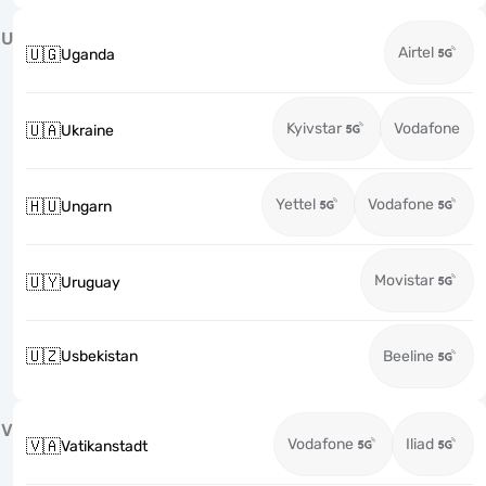
U
Airtel
🇺🇬
Uganda
Kyivstar
Vodafone
🇺🇦
Ukraine
Yettel
Vodafone
🇭🇺
Ungarn
Movistar
🇺🇾
Uruguay
🇺🇿
Usbekistan
Beeline
V
Vodafone
Iliad
🇻🇦
Vatikanstadt