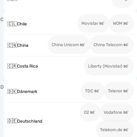
C
Movistar
WOM
🇨🇱
Chile
China Unicom
China Telecom
🇨🇳
China
🇨🇷
Costa Rica
Liberty (Movistar)
D
TDC
Telenor
🇩🇰
Dänemark
O2
Vodafone
🇩🇪
Deutschland
Telekom.de