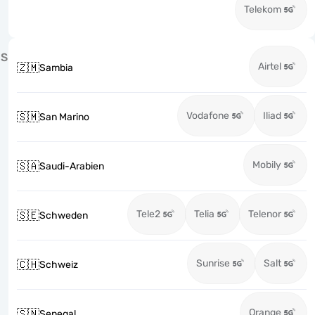
Telekom
S
Airtel
🇿🇲
Sambia
Vodafone
Iliad
🇸🇲
San Marino
Mobily
🇸🇦
Saudi-Arabien
Tele2
Telia
Telenor
🇸🇪
Schweden
Sunrise
Salt
🇨🇭
Schweiz
Orange
🇸🇳
Senegal