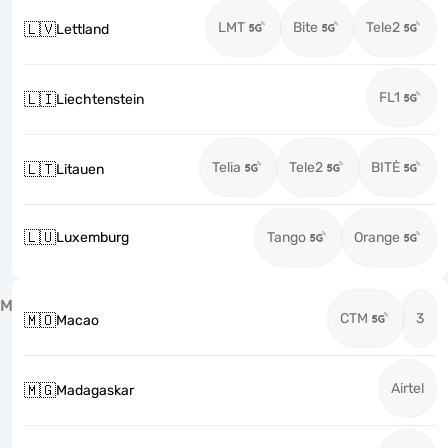
LMT
Bite
Tele2
🇱🇻
Lettland
FL1
🇱🇮
Liechtenstein
Telia
Tele2
BITĖ
🇱🇹
Litauen
🇱🇺
Luxemburg
Tango
Orange
M
CTM
3
🇲🇴
Macao
Airtel
🇲🇬
Madagaskar