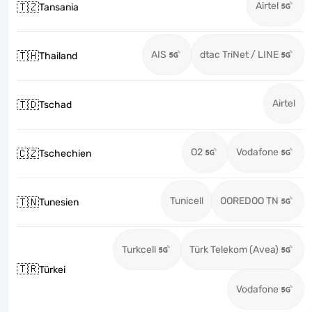
Airtel
🇹🇿
Tansania
AIS
dtac TriNet / LINE
🇹🇭
Thailand
Airtel
🇹🇩
Tschad
O2
Vodafone
🇨🇿
Tschechien
Tunicell
OOREDOO TN
🇹🇳
Tunesien
Turkcell
Türk Telekom (Avea)
🇹🇷
Türkei
Vodafone