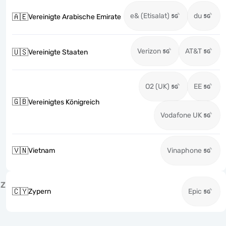
e& (Etisalat)
du
🇦🇪
Vereinigte Arabische Emirate
Verizon
AT&T
🇺🇸
Vereinigte Staaten
O2 (UK)
EE
🇬🇧
Vereinigtes Königreich
Vodafone UK
🇻🇳
Vietnam
Vinaphone
Z
🇨🇾
Zypern
Epic