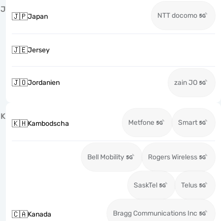
J
NTT docomo
🇯🇵
Japan
🇯🇪
Jersey
🇯🇴
Jordanien
zain JO
K
Metfone
Smart
🇰🇭
Kambodscha
Bell Mobility
Rogers Wireless
SaskTel
Telus
Bragg Communications Inc
🇨🇦
Kanada