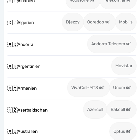
Vodafone
Telekom.al
🇦🇱
Albanien
Djezzy
Ooredoo
Mobilis
🇩🇿
Algerien
Andorra Telecom
🇦🇩
Andorra
Movistar
🇦🇷
Argentinien
VivaCell-MTS
Ucom
🇦🇲
Armenien
Azercell
Bakcell
🇦🇿
Aserbaidschan
🇦🇺
Australien
Optus