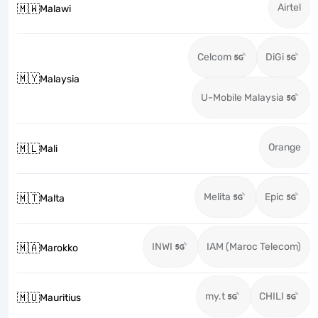
Airtel
🇲🇼
Malawi
Celcom
DiGi
🇲🇾
Malaysia
U-Mobile Malaysia
Orange
🇲🇱
Mali
Melita
Epic
🇲🇹
Malta
INWI
IAM (Maroc Telecom)
🇲🇦
Marokko
my.t
CHILI
🇲🇺
Mauritius