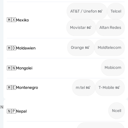
AT&T / Unefon
Telcel
🇲🇽
Mexiko
Movistar
Altan Redes
Orange
Moldtelecom
🇲🇩
Moldawien
Mobicom
🇲🇳
Mongolei
🇲🇪
Montenegro
m:tel
T-Mobile
N
Ncell
🇳🇵
Nepal