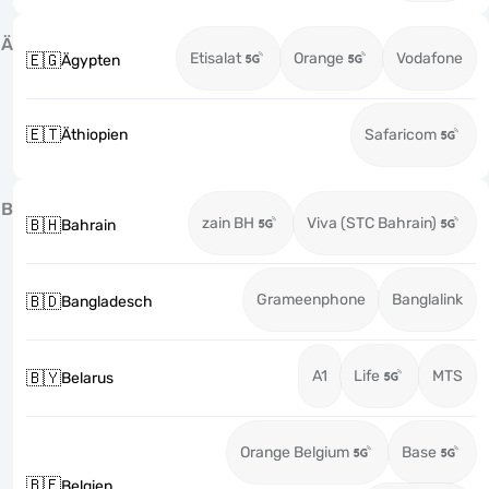
Ä
Etisalat
Orange
Vodafone
🇪🇬
Ägypten
🇪🇹
Äthiopien
Safaricom
B
zain BH
Viva (STC Bahrain)
🇧🇭
Bahrain
Grameenphone
Banglalink
🇧🇩
Bangladesch
A1
Life
MTS
🇧🇾
Belarus
Orange Belgium
Base
🇧🇪
Belgien