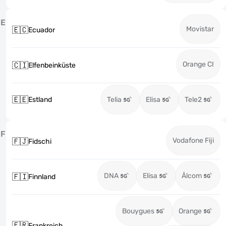
E
Movistar
🇪🇨
Ecuador
Orange CI
🇨🇮
Elfenbeinküste
🇪🇪
Estland
Telia
Elisa
Tele2
F
Vodafone Fiji
🇫🇯
Fidschi
DNA
Elisa
Ålcom
🇫🇮
Finnland
Bouygues
Orange
🇫🇷
Frankreich