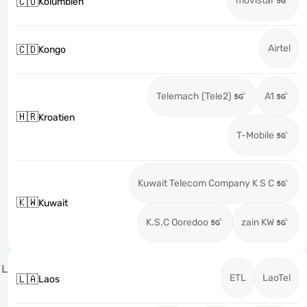
movistar
🇨🇴
Kolumbien
Airtel
🇨🇩
Kongo
Telemach (Tele2)
A1
🇭🇷
Kroatien
T-Mobile
Kuwait Telecom Company K S C
🇰🇼
Kuwait
K.S.C Ooredoo
zain KW
L
ETL
LaoTel
🇱🇦
Laos