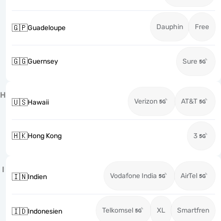
Dauphin
Free
🇬🇵
Guadeloupe
🇬🇬
Guernsey
Sure
H
Verizon
AT&T
🇺🇸
Hawaii
🇭🇰
Hong Kong
3
I
Vodafone India
AirTel
🇮🇳
Indien
Telkomsel
XL
Smartfren
🇮🇩
Indonesien