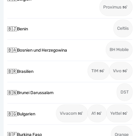
Proximus
Celtiis
🇧🇯
Benin
BH Mobile
🇧🇦
Bosnien und Herzegowina
TIM
Vivo
🇧🇷
Brasilien
DST
🇧🇳
Brunei Darussalam
Vivacom
A1
Yettel
🇧🇬
Bulgarien
🇧🇫
Burkina Faso
Orange