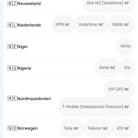
One NZ (Vodafone)
🇳🇿
Neuseeland
KPN
Vodafone
Odido
🇳🇱
Niederlande
Airtel
🇳🇪
Niger
Airtel
Glo
🇳🇬
Nigeria
VIP (A1)
🇲🇰
Nordmazedonien
T-Mobile (Makedonski Telecom)
🇳🇴
Norwegen
Telia
Telenor
ICE