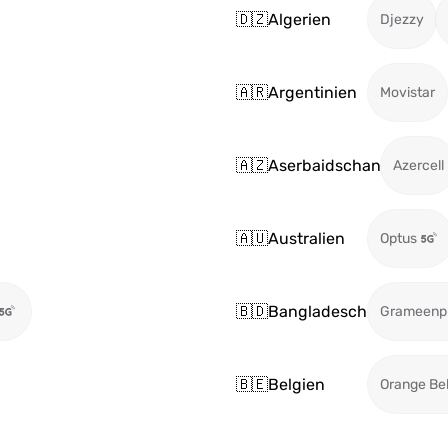
🇩🇿
Algerien
Djezzy
🇦🇷
Argentinien
Movistar
🇦🇿
Aserbaidschan
Azercell
🇦🇺
Australien
Optus
🇧🇩
Bangladesch
Grameenp
🇧🇪
Belgien
Orange Be