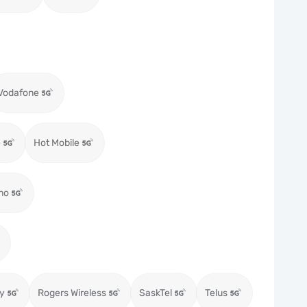
Vodafone
e
Hot Mobile
mo
ty
Rogers Wireless
SaskTel
Telus