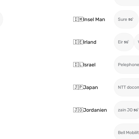
🇮🇲
Insel Man
Sure
🇮🇪
Irland
Eir
🇮🇱
Israel
Pelephon
🇯🇵
Japan
NTT doco
🇯🇴
Jordanien
zain JO
Bell Mobili