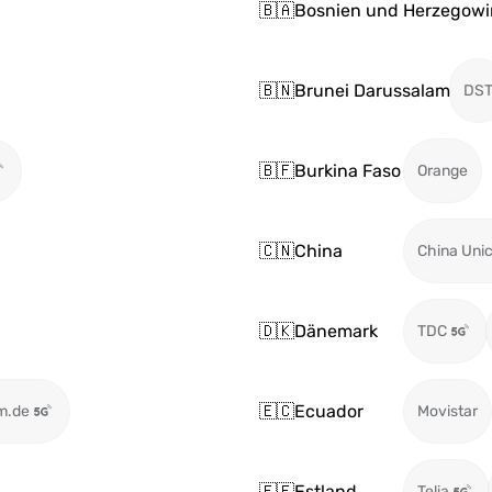
🇧🇦
Bosnien und Herzegowi
🇧🇳
Brunei Darussalam
DS
🇧🇫
Burkina Faso
Orange
🇨🇳
China
China Uni
🇩🇰
Dänemark
TDC
🇪🇨
Ecuador
m.de
Movistar
🇪🇪
Estland
Telia