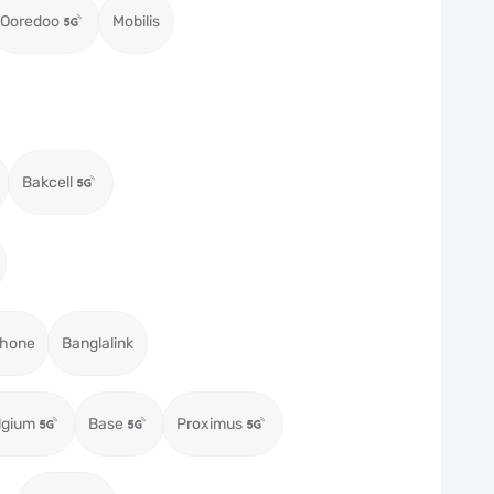
Ooredoo
Mobilis
Bakcell
hone
Banglalink
lgium
Base
Proximus