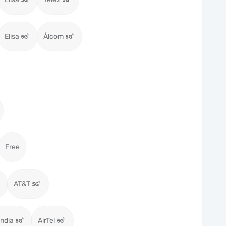
Elisa
Ålcom
Free
AT&T
ndia
AirTel