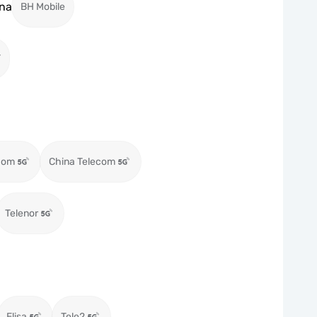
na
BH Mobile
T
com
China Telecom
Telenor
Elisa
Tele2