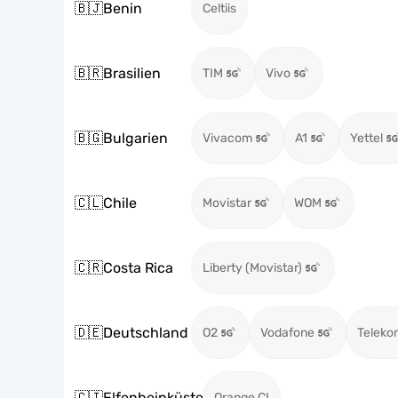
🇧🇯
Benin
Celtiis
🇧🇷
Brasilien
TIM
Vivo
🇧🇬
Bulgarien
Vivacom
A1
Yettel
🇨🇱
Chile
Movistar
WOM
🇨🇷
Costa Rica
Liberty (Movistar)
🇩🇪
Deutschland
O2
Vodafone
Teleko
🇨🇮
Elfenbeinküste
Orange CI