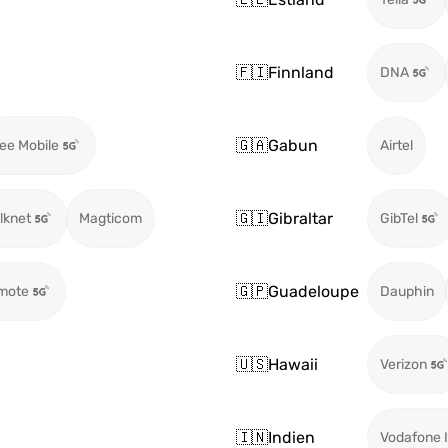
🇫🇮
Finnland
DNA
🇬🇦
Gabun
ee Mobile
Airtel
🇬🇮
Gibraltar
ilknet
Magticom
GibTel
🇬🇵
Guadeloupe
mote
Dauphin
🇺🇸
Hawaii
Verizon
🇮🇳
Indien
Vodafone I