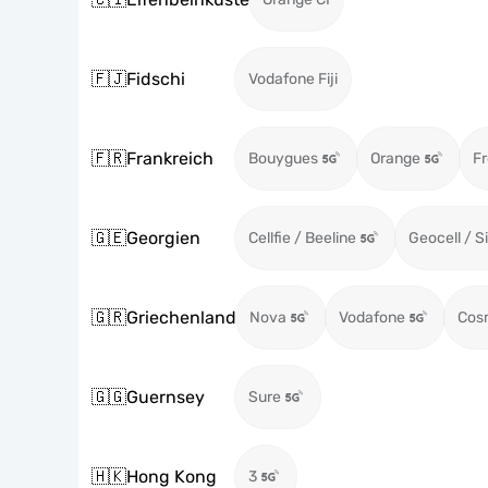
🇫🇯
Fidschi
Vodafone Fiji
🇫🇷
Frankreich
Bouygues
Orange
Fr
🇬🇪
Georgien
Cellfie / Beeline
Geocell / S
🇬🇷
Griechenland
Nova
Vodafone
Cos
🇬🇬
Guernsey
Sure
🇭🇰
Hong Kong
3