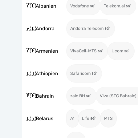
🇦🇱
Albanien
Vodafone
Telekom.al
🇦🇩
Andorra
Andorra Telecom
🇦🇲
Armenien
VivaCell-MTS
Ucom
🇪🇹
Äthiopien
Safaricom
🇧🇭
Bahrain
zain BH
Viva (STC Bahrain)
🇧🇾
Belarus
A1
Life
MTS