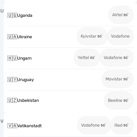
U
Airtel
🇺🇬
Uganda
Kyivstar
Vodafone
🇺🇦
Ukraine
Yettel
Vodafone
🇭🇺
Ungarn
Movistar
🇺🇾
Uruguay
🇺🇿
Usbekistan
Beeline
V
Vodafone
Iliad
🇻🇦
Vatikanstadt