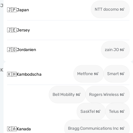
J
NTT docomo
🇯🇵
Japan
🇯🇪
Jersey
🇯🇴
Jordanien
zain JO
K
Metfone
Smart
🇰🇭
Kambodscha
Bell Mobility
Rogers Wireless
SaskTel
Telus
Bragg Communications Inc
🇨🇦
Kanada