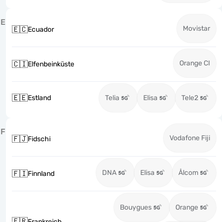
E
Movistar
🇪🇨
Ecuador
Orange CI
🇨🇮
Elfenbeinküste
🇪🇪
Estland
Telia
Elisa
Tele2
F
Vodafone Fiji
🇫🇯
Fidschi
DNA
Elisa
Ålcom
🇫🇮
Finnland
Bouygues
Orange
🇫🇷
Frankreich