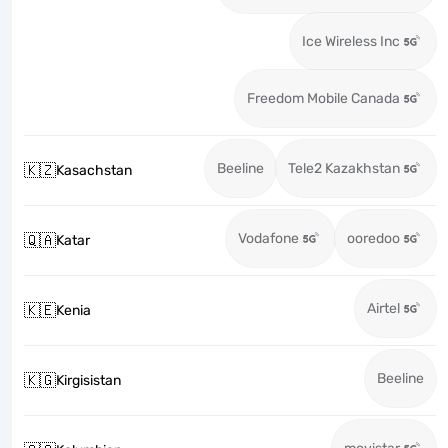
Ice Wireless Inc
Freedom Mobile Canada
Beeline
Tele2 Kazakhstan
🇰🇿
Kasachstan
Vodafone
ooredoo
🇶🇦
Katar
Airtel
🇰🇪
Kenia
Beeline
🇰🇬
Kirgisistan