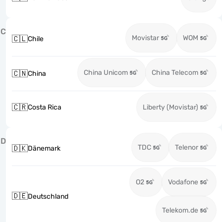
C
Movistar
WOM
🇨🇱
Chile
China Unicom
China Telecom
🇨🇳
China
🇨🇷
Costa Rica
Liberty (Movistar)
D
TDC
Telenor
🇩🇰
Dänemark
O2
Vodafone
🇩🇪
Deutschland
Telekom.de