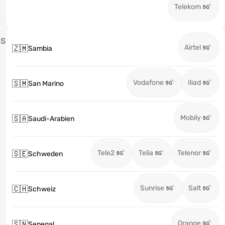
Telekom
S
Airtel
🇿🇲
Sambia
Vodafone
Iliad
🇸🇲
San Marino
Mobily
🇸🇦
Saudi-Arabien
Tele2
Telia
Telenor
🇸🇪
Schweden
Sunrise
Salt
🇨🇭
Schweiz
Orange
🇸🇳
Senegal