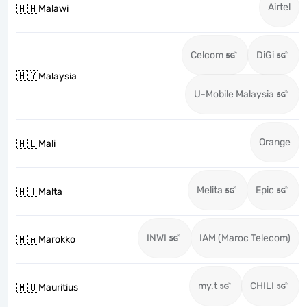
Airtel
🇲🇼
Malawi
Celcom
DiGi
🇲🇾
Malaysia
U-Mobile Malaysia
Orange
🇲🇱
Mali
Melita
Epic
🇲🇹
Malta
INWI
IAM (Maroc Telecom)
🇲🇦
Marokko
my.t
CHILI
🇲🇺
Mauritius