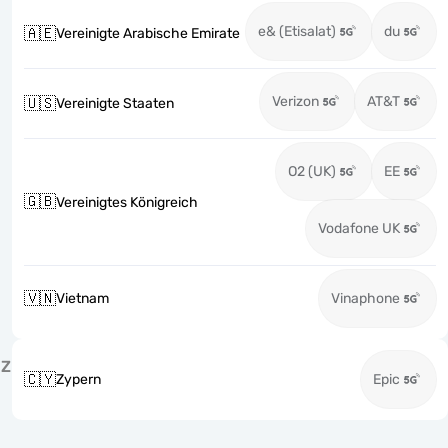
e& (Etisalat)
du
🇦🇪
Vereinigte Arabische Emirate
Verizon
AT&T
🇺🇸
Vereinigte Staaten
O2 (UK)
EE
🇬🇧
Vereinigtes Königreich
Vodafone UK
🇻🇳
Vietnam
Vinaphone
Z
🇨🇾
Zypern
Epic