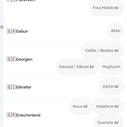
Free Mobile
G
Airtel
🇬🇦
Gabun
Cellfie / Beeline
🇬🇪
Georgien
Geocell / Silknet
Magticom
GibTel
🇬🇮
Gibraltar
Nova
Vodafone
🇬🇷
Griechenland
Cosmote