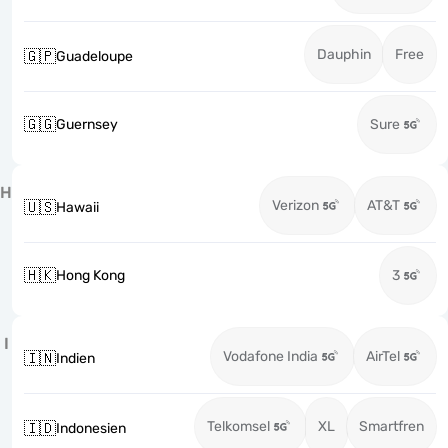
Dauphin
Free
🇬🇵
Guadeloupe
🇬🇬
Guernsey
Sure
H
Verizon
AT&T
🇺🇸
Hawaii
🇭🇰
Hong Kong
3
I
Vodafone India
AirTel
🇮🇳
Indien
Telkomsel
XL
Smartfren
🇮🇩
Indonesien