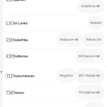
Vodafone
Mobitel
🇱🇰
Sri Lanka
Vodacom
Telkom SA
🇿🇦
Südafrika
🇰🇷
Südkorea
SKTelecom
T
Megafon
ZET-Mobile
🇹🇯
Tadschikistan
Chunghwa
🇹🇼
Taiwan