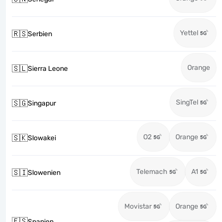
Yettel
🇷🇸
Serbien
Orange
🇸🇱
Sierra Leone
SingTel
🇸🇬
Singapur
O2
Orange
🇸🇰
Slowakei
Telemach
A1
🇸🇮
Slowenien
Movistar
Orange
🇪🇸
Spanien