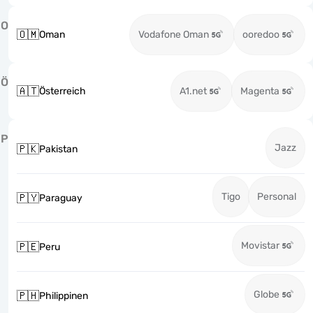
O
🇴🇲
Oman
Vodafone Oman
ooredoo
Ö
🇦🇹
Österreich
A1.net
Magenta
P
Jazz
🇵🇰
Pakistan
Tigo
Personal
🇵🇾
Paraguay
Movistar
🇵🇪
Peru
Globe
🇵🇭
Philippinen