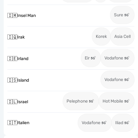
Sure
🇮🇲
Insel Man
Korek
Asia Cell
🇮🇶
Irak
Eir
Vodafone
🇮🇪
Irland
Vodafone
🇮🇸
Island
Pelephone
Hot Mobile
🇮🇱
Israel
🇮🇹
Italien
Vodafone
Iliad