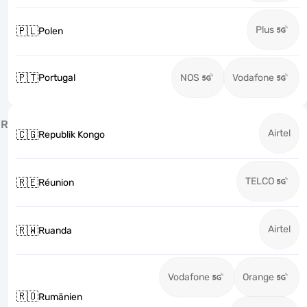
Plus
🇵🇱
Polen
🇵🇹
Portugal
NOS
Vodafone
R
Airtel
🇨🇬
Republik Kongo
TELCO
🇷🇪
Réunion
Airtel
🇷🇼
Ruanda
Vodafone
Orange
🇷🇴
Rumänien