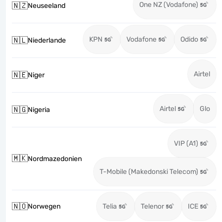
One NZ (Vodafone)
🇳🇿
Neuseeland
KPN
Vodafone
Odido
🇳🇱
Niederlande
Airtel
🇳🇪
Niger
Airtel
Glo
🇳🇬
Nigeria
VIP (A1)
🇲🇰
Nordmazedonien
T-Mobile (Makedonski Telecom)
🇳🇴
Norwegen
Telia
Telenor
ICE