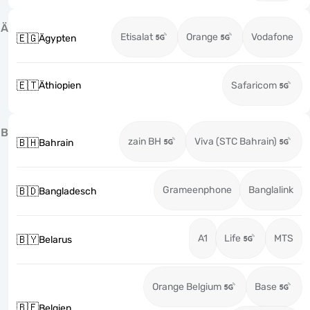
Ä
Etisalat
Orange
Vodafone
🇪🇬
Ägypten
🇪🇹
Äthiopien
Safaricom
B
zain BH
Viva (STC Bahrain)
🇧🇭
Bahrain
Grameenphone
Banglalink
🇧🇩
Bangladesch
A1
Life
MTS
🇧🇾
Belarus
Orange Belgium
Base
🇧🇪
Belgien