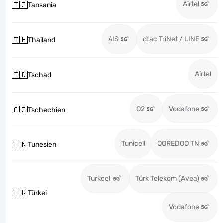
Airtel
🇹🇿
Tansania
AIS
dtac TriNet / LINE
🇹🇭
Thailand
Airtel
🇹🇩
Tschad
O2
Vodafone
🇨🇿
Tschechien
Tunicell
OOREDOO TN
🇹🇳
Tunesien
Turkcell
Türk Telekom (Avea)
🇹🇷
Türkei
Vodafone