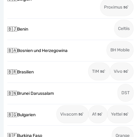
Proximus
Celtiis
🇧🇯
Benin
BH Mobile
🇧🇦
Bosnien und Herzegowina
TIM
Vivo
🇧🇷
Brasilien
DST
🇧🇳
Brunei Darussalam
Vivacom
A1
Yettel
🇧🇬
Bulgarien
🇧🇫
Burkina Faso
Orange