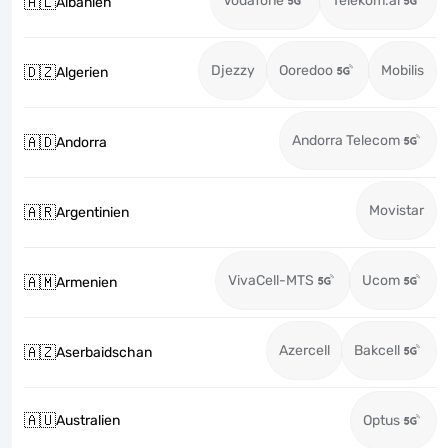
Vodafone
Telekom.al
🇦🇱
Albanien
Djezzy
Ooredoo
Mobilis
🇩🇿
Algerien
Andorra Telecom
🇦🇩
Andorra
Movistar
🇦🇷
Argentinien
VivaCell-MTS
Ucom
🇦🇲
Armenien
Azercell
Bakcell
🇦🇿
Aserbaidschan
🇦🇺
Australien
Optus