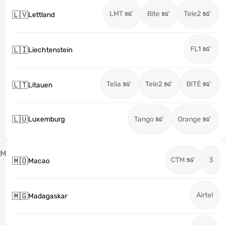
LMT
Bite
Tele2
🇱🇻
Lettland
FL1
🇱🇮
Liechtenstein
Telia
Tele2
BITĖ
🇱🇹
Litauen
🇱🇺
Luxemburg
Tango
Orange
M
CTM
3
🇲🇴
Macao
Airtel
🇲🇬
Madagaskar