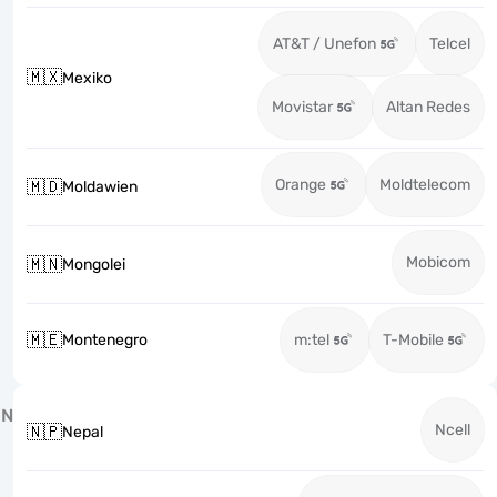
AT&T / Unefon
Telcel
🇲🇽
Mexiko
Movistar
Altan Redes
Orange
Moldtelecom
🇲🇩
Moldawien
Mobicom
🇲🇳
Mongolei
🇲🇪
Montenegro
m:tel
T-Mobile
N
Ncell
🇳🇵
Nepal