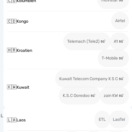
movistar
🇨🇴
Kolumbien
Airtel
🇨🇩
Kongo
Telemach (Tele2)
A1
🇭🇷
Kroatien
T-Mobile
Kuwait Telecom Company K S C
🇰🇼
Kuwait
K.S.C Ooredoo
zain KW
L
ETL
LaoTel
🇱🇦
Laos