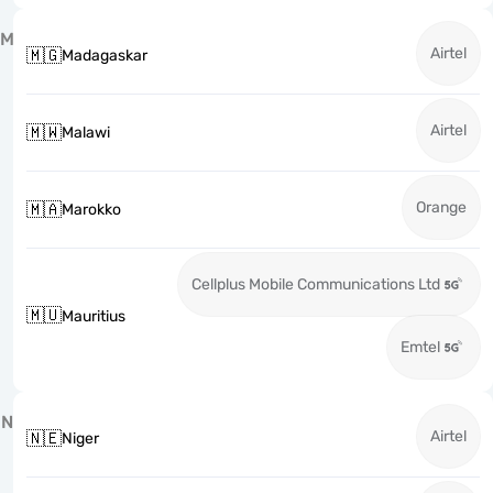
M
Airtel
🇲🇬
Madagaskar
Airtel
🇲🇼
Malawi
Orange
🇲🇦
Marokko
Cellplus Mobile Communications Ltd
🇲🇺
Mauritius
Emtel
N
Airtel
🇳🇪
Niger