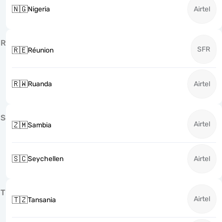
🇳🇬
Nigeria
Airtel
R
SFR
🇷🇪
Réunion
🇷🇼
Ruanda
Airtel
S
Airtel
🇿🇲
Sambia
🇸🇨
Seychellen
Airtel
T
Airtel
🇹🇿
Tansania