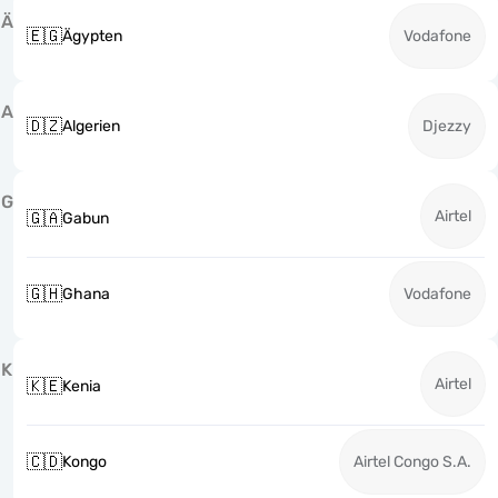
Ä
🇪🇬
Ägypten
Vodafone
A
🇩🇿
Algerien
Djezzy
G
Airtel
🇬🇦
Gabun
🇬🇭
Ghana
Vodafone
K
Airtel
🇰🇪
Kenia
🇨🇩
Kongo
Airtel Congo S.A.