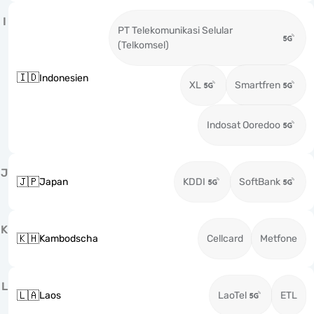
I
PT Telekomunikasi Selular
(Telkomsel)
🇮🇩
Indonesien
XL
Smartfren
Indosat Ooredoo
J
🇯🇵
Japan
KDDI
SoftBank
K
🇰🇭
Kambodscha
Cellcard
Metfone
L
🇱🇦
Laos
LaoTel
ETL