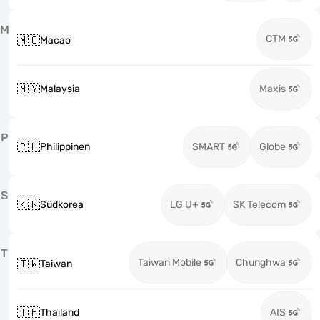
M
CTM
🇲🇴
Macao
🇲🇾
Malaysia
Maxis
P
🇵🇭
Philippinen
SMART
Globe
S
🇰🇷
Südkorea
LG U+
SK Telecom
T
Taiwan Mobile
Chunghwa
🇹🇼
Taiwan
🇹🇭
Thailand
AIS