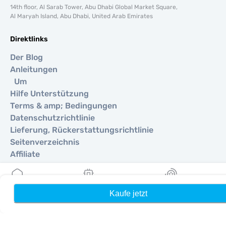
14th floor, Al Sarab Tower, Abu Dhabi Global Market Square,
Al Maryah Island, Abu Dhabi, United Arab Emirates
Direktlinks
Der Blog
Anleitungen
Um
Hilfe Unterstützung
Terms & amp; Bedingungen
Datenschutzrichtlinie
Lieferung, Rückerstattungsrichtlinie
Seitenverzeichnis
Affiliate
Reiseziele
Kaufe jetzt
Heim
Meine eSIMs
Belohnung
Ein Partner werden
MobiMatter für Wiederverkäufer