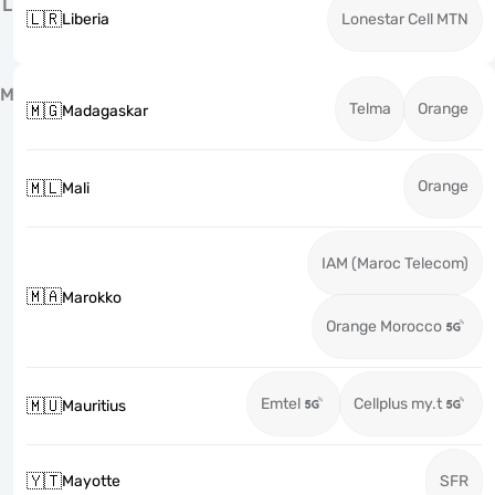
L
🇱🇷
Liberia
Lonestar Cell MTN
M
Telma
Orange
🇲🇬
Madagaskar
Orange
🇲🇱
Mali
IAM (Maroc Telecom)
🇲🇦
Marokko
Orange Morocco
Emtel
Cellplus my.t
🇲🇺
Mauritius
🇾🇹
Mayotte
SFR