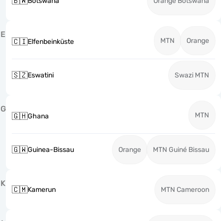
🇧🇼
Botswana
Orange Botswana
E
MTN
Orange
🇨🇮
Elfenbeinküste
🇸🇿
Eswatini
Swazi MTN
G
MTN
🇬🇭
Ghana
🇬🇼
Guinea-Bissau
Orange
MTN Guiné Bissau
K
🇨🇲
Kamerun
MTN Cameroon