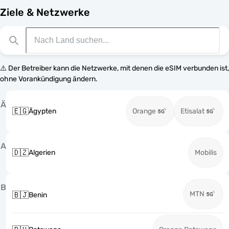
Ziele & Netzwerke
⚠️ Der Betreiber kann die Netzwerke, mit denen die eSIM verbunden ist,
ohne Vorankündigung ändern.
Ä
🇪🇬
Ägypten
Orange
Etisalat
A
🇩🇿
Algerien
Mobilis
B
MTN
🇧🇯
Benin