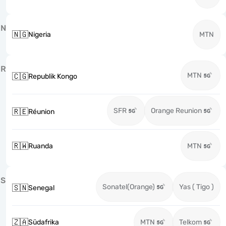
N
🇳🇬
Nigeria
MTN
R
MTN
🇨🇬
Republik Kongo
SFR
Orange Reunion
🇷🇪
Réunion
🇷🇼
Ruanda
MTN
S
Sonatel(Orange)
Yas ( Tigo )
🇸🇳
Senegal
🇿🇦
Südafrika
MTN
Telkom