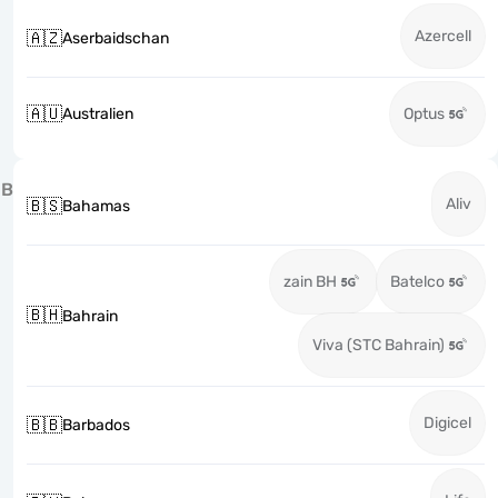
Azercell
🇦🇿
Aserbaidschan
🇦🇺
Australien
Optus
B
Aliv
🇧🇸
Bahamas
zain BH
Batelco
🇧🇭
Bahrain
Viva (STC Bahrain)
Digicel
🇧🇧
Barbados