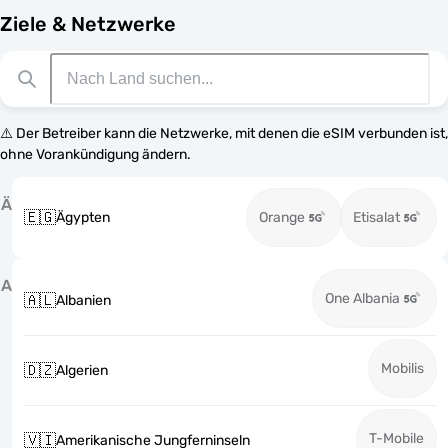
Ziele & Netzwerke
⚠️ Der Betreiber kann die Netzwerke, mit denen die eSIM verbunden ist,
ohne Vorankündigung ändern.
Ä
🇪🇬
Ägypten
Orange
Etisalat
A
One Albania
🇦🇱
Albanien
Mobilis
🇩🇿
Algerien
T-Mobile
🇻🇮
Amerikanische Jungferninseln