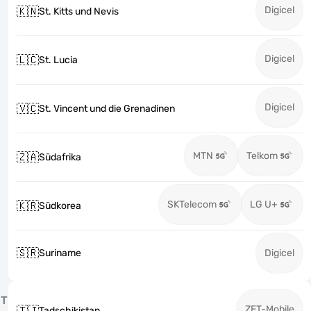
Digicel
🇰🇳
St. Kitts und Nevis
Digicel
🇱🇨
St. Lucia
Digicel
🇻🇨
St. Vincent und die Grenadinen
MTN
Telkom
🇿🇦
Südafrika
SKTelecom
LG U+
🇰🇷
Südkorea
🇸🇷
Suriname
Digicel
T
ZET-Mobile
🇹🇯
Tadschikistan