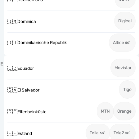
Digicel
🇩🇲
Dominica
🇩🇴
Dominikanische Republik
Altice
E
Movistar
🇪🇨
Ecuador
Tigo
🇸🇻
El Salvador
MTN
Orange
🇨🇮
Elfenbeinküste
Telia
Tele2
🇪🇪
Estland