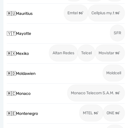
Emtel
Cellplus my.t
🇲🇺
Mauritius
SFR
🇾🇹
Mayotte
Altan Redes
Telcel
Movistar
🇲🇽
Mexiko
Moldcell
🇲🇩
Moldawien
Monaco Telecom S.A.M.
🇲🇨
Monaco
MTEL
ONE
🇲🇪
Montenegro