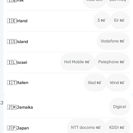
🇮🇶
Irak
3
Eir
🇮🇪
Irland
Vodafone
🇮🇸
Island
Hot Mobile
Pelephone
🇮🇱
Israel
🇮🇹
Italien
Iliad
Wind
J
Digicel
🇯🇲
Jamaika
NTT docomo
KDDI
🇯🇵
Japan