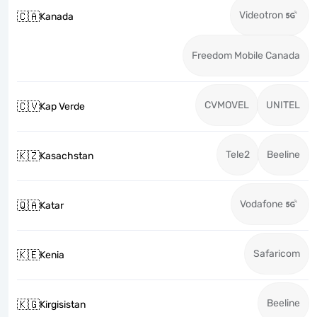
Videotron
🇨🇦
Kanada
Freedom Mobile Canada
CVMOVEL
UNITEL
🇨🇻
Kap Verde
Tele2
Beeline
🇰🇿
Kasachstan
Vodafone
🇶🇦
Katar
Safaricom
🇰🇪
Kenia
Beeline
🇰🇬
Kirgisistan