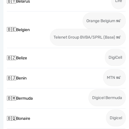
Life
🇧🇾
Belarus
Orange Belgium
🇧🇪
Belgien
Telenet Group BVBA/SPRL (Base)
DigiCell
🇧🇿
Belize
MTN
🇧🇯
Benin
Digicel Bermuda
🇧🇲
Bermuda
Digicel
🇧🇶
Bonaire