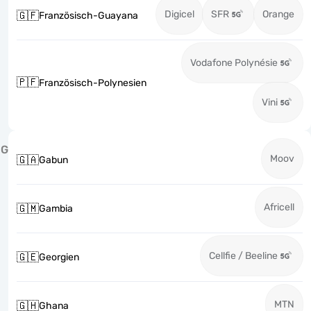
Digicel
SFR
Orange
🇬🇫
Französisch-Guayana
Vodafone Polynésie
🇵🇫
Französisch-Polynesien
Vini
G
Moov
🇬🇦
Gabun
Africell
🇬🇲
Gambia
Cellfie / Beeline
🇬🇪
Georgien
MTN
🇬🇭
Ghana