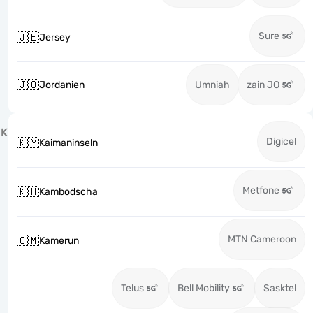
Sure
🇯🇪
Jersey
🇯🇴
Jordanien
Umniah
zain JO
K
Digicel
🇰🇾
Kaimaninseln
Metfone
🇰🇭
Kambodscha
MTN Cameroon
🇨🇲
Kamerun
Telus
Bell Mobility
Sasktel