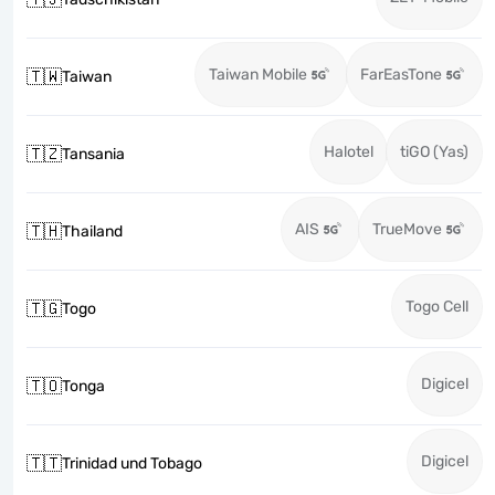
Taiwan Mobile
FarEasTone
🇹🇼
Taiwan
Halotel
tiGO (Yas)
🇹🇿
Tansania
AIS
TrueMove
🇹🇭
Thailand
Togo Cell
🇹🇬
Togo
Digicel
🇹🇴
Tonga
Digicel
🇹🇹
Trinidad und Tobago