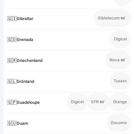
Gibtelecom
🇬🇮
Gibraltar
Digicel
🇬🇩
Grenada
Nova
🇬🇷
Griechenland
Tusass
🇬🇱
Grönland
Digicel
SFR
Orange
🇬🇵
Guadeloupe
Docomo
🇬🇺
Guam