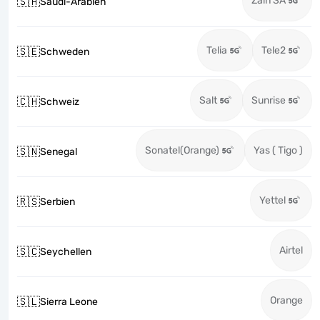
Zain SA
🇸🇦
Saudi-Arabien
Telia
Tele2
🇸🇪
Schweden
Salt
Sunrise
🇨🇭
Schweiz
Sonatel(Orange)
Yas ( Tigo )
🇸🇳
Senegal
Yettel
🇷🇸
Serbien
Airtel
🇸🇨
Seychellen
Orange
🇸🇱
Sierra Leone