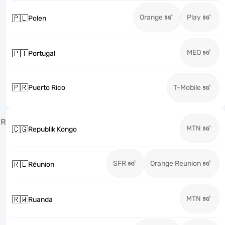
Orange
Play
🇵🇱
Polen
MEO
🇵🇹
Portugal
🇵🇷
Puerto Rico
T-Mobile
R
MTN
🇨🇬
Republik Kongo
SFR
Orange Reunion
🇷🇪
Réunion
MTN
🇷🇼
Ruanda