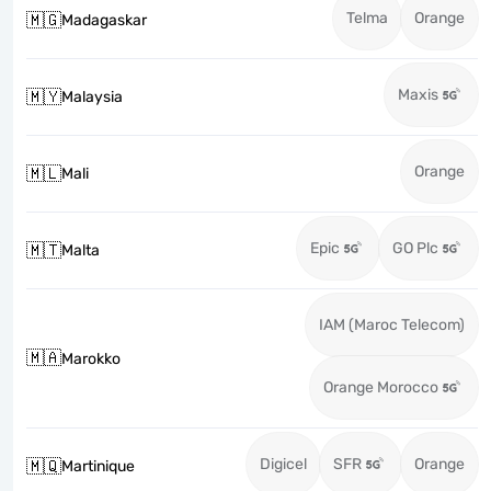
Telma
Orange
🇲🇬
Madagaskar
Maxis
🇲🇾
Malaysia
Orange
🇲🇱
Mali
Epic
GO Plc
🇲🇹
Malta
IAM (Maroc Telecom)
🇲🇦
Marokko
Orange Morocco
Digicel
SFR
Orange
🇲🇶
Martinique