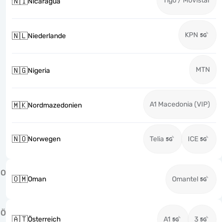
Tigo / Movistar
🇳🇮
Nicaragua
KPN
🇳🇱
Niederlande
MTN
🇳🇬
Nigeria
A1 Macedonia (VIP)
🇲🇰
Nordmazedonien
🇳🇴
Norwegen
Telia
ICE
O
🇴🇲
Oman
Omantel
Ö
🇦🇹
Österreich
A1
3