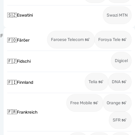
🇸🇿
Eswatini
Swazi MTN
F
Faroese Telecom
Foroya Tele
🇫🇴
Färöer
Digicel
🇫🇯
Fidschi
Telia
DNA
🇫🇮
Finnland
Free Mobile
Orange
🇫🇷
Frankreich
SFR