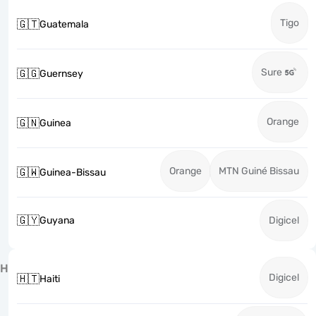
Tigo
🇬🇹
Guatemala
Sure
🇬🇬
Guernsey
Orange
🇬🇳
Guinea
Orange
MTN Guiné Bissau
🇬🇼
Guinea-Bissau
🇬🇾
Guyana
Digicel
H
Digicel
🇭🇹
Haiti