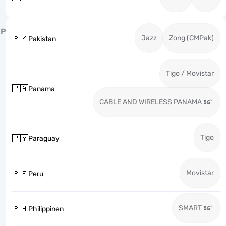
P
Jazz
Zong (CMPak)
🇵🇰
Pakistan
Tigo / Movistar
🇵🇦
Panama
CABLE AND WIRELESS PANAMA
Tigo
🇵🇾
Paraguay
Movistar
🇵🇪
Peru
SMART
🇵🇭
Philippinen