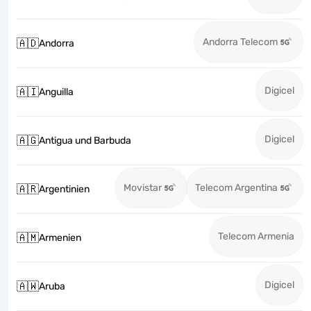
Andorra Telecom
🇦🇩
Andorra
Digicel
🇦🇮
Anguilla
Digicel
🇦🇬
Antigua und Barbuda
Movistar
Telecom Argentina
🇦🇷
Argentinien
Telecom Armenia
🇦🇲
Armenien
Digicel
🇦🇼
Aruba