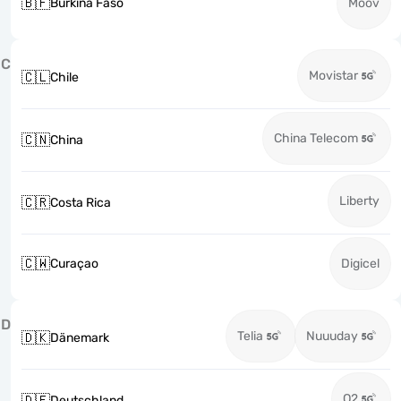
🇧🇫
Burkina Faso
Moov
C
Movistar
🇨🇱
Chile
China Telecom
🇨🇳
China
Liberty
🇨🇷
Costa Rica
🇨🇼
Curaçao
Digicel
D
Telia
Nuuuday
🇩🇰
Dänemark
O2
🇩🇪
Deutschland