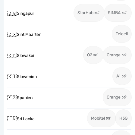
StarHub
SIMBA
🇸🇬
Singapur
Telcell
🇸🇽
Sint Maarten
O2
Orange
🇸🇰
Slowakei
A1
🇸🇮
Slowenien
Orange
🇪🇸
Spanien
Mobitel
H3G
🇱🇰
Sri Lanka