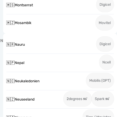
Digicel
🇲🇸
Montserrat
🇲🇿
Mosambik
Movitel
N
Digicel
🇳🇷
Nauru
Ncell
🇳🇵
Nepal
Mobilis (OPT)
🇳🇨
Neukaledonien
2degrees
Spark
🇳🇿
Neuseeland