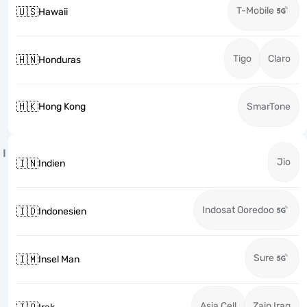
T-Mobile
🇺🇸
Hawaii
Tigo
Claro
🇭🇳
Honduras
🇭🇰
Hong Kong
SmarTone
I
Jio
🇮🇳
Indien
Indosat Ooredoo
🇮🇩
Indonesien
Sure
🇮🇲
Insel Man
Asia Cell
Zain Iraq