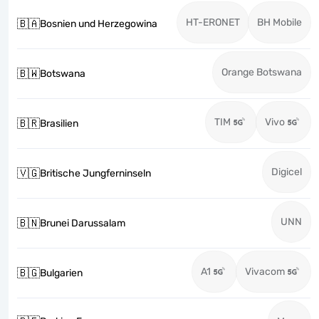
HT-ERONET
BH Mobile
🇧🇦
Bosnien und Herzegowina
Orange Botswana
🇧🇼
Botswana
TIM
Vivo
🇧🇷
Brasilien
Digicel
🇻🇬
Britische Jungferninseln
UNN
🇧🇳
Brunei Darussalam
A1
Vivacom
🇧🇬
Bulgarien