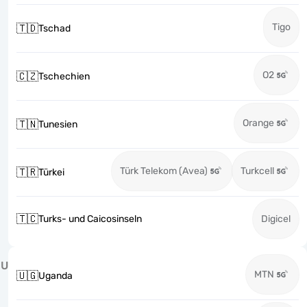
Tigo
🇹🇩
Tschad
O2
🇨🇿
Tschechien
Orange
🇹🇳
Tunesien
Türk Telekom (Avea)
Turkcell
🇹🇷
Türkei
🇹🇨
Turks- und Caicosinseln
Digicel
U
MTN
🇺🇬
Uganda