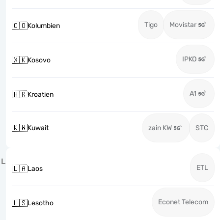
Tigo
Movistar
🇨🇴
Kolumbien
IPKO
🇽🇰
Kosovo
A1
🇭🇷
Kroatien
🇰🇼
Kuwait
zain KW
STC
L
ETL
🇱🇦
Laos
Econet Telecom
🇱🇸
Lesotho