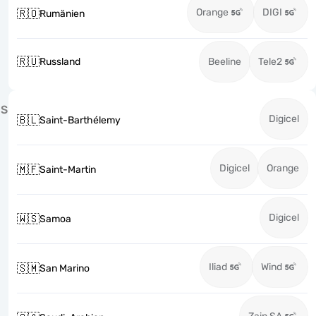
Orange
DIGI
🇷🇴
Rumänien
🇷🇺
Russland
Beeline
Tele2
S
Digicel
🇧🇱
Saint-Barthélemy
Digicel
Orange
🇲🇫
Saint-Martin
Digicel
🇼🇸
Samoa
Iliad
Wind
🇸🇲
San Marino