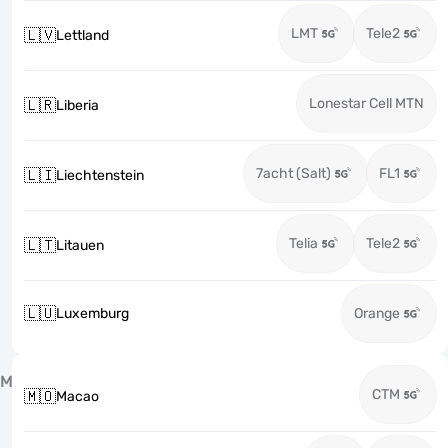
LMT
Tele2
🇱🇻
Lettland
Lonestar Cell MTN
🇱🇷
Liberia
7acht (Salt)
FL1
🇱🇮
Liechtenstein
Telia
Tele2
🇱🇹
Litauen
🇱🇺
Luxemburg
Orange
M
CTM
🇲🇴
Macao