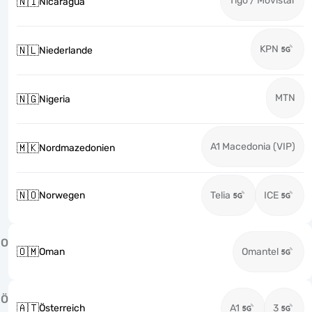
Tigo / Movistar
🇳🇮
Nicaragua
KPN
🇳🇱
Niederlande
MTN
🇳🇬
Nigeria
A1 Macedonia (VIP)
🇲🇰
Nordmazedonien
🇳🇴
Norwegen
Telia
ICE
O
🇴🇲
Oman
Omantel
Ö
🇦🇹
Österreich
A1
3