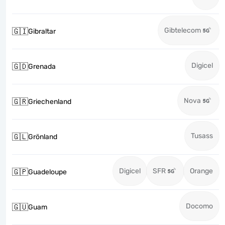
Gibtelecom
🇬🇮
Gibraltar
Digicel
🇬🇩
Grenada
Nova
🇬🇷
Griechenland
Tusass
🇬🇱
Grönland
Digicel
SFR
Orange
🇬🇵
Guadeloupe
Docomo
🇬🇺
Guam