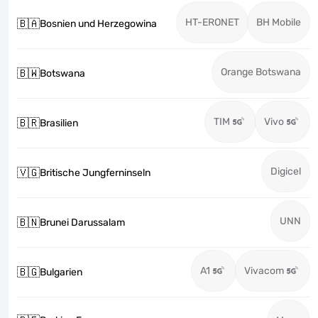
HT-ERONET
BH Mobile
🇧🇦
Bosnien und Herzegowina
Orange Botswana
🇧🇼
Botswana
TIM
Vivo
🇧🇷
Brasilien
Digicel
🇻🇬
Britische Jungferninseln
UNN
🇧🇳
Brunei Darussalam
A1
Vivacom
🇧🇬
Bulgarien