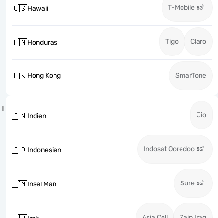
T-Mobile
🇺🇸
Hawaii
Tigo
Claro
🇭🇳
Honduras
🇭🇰
Hong Kong
SmarTone
I
Jio
🇮🇳
Indien
Indosat Ooredoo
🇮🇩
Indonesien
Sure
🇮🇲
Insel Man
Asia Cell
Zain Iraq