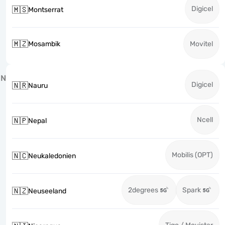
Digicel
🇲🇸
Montserrat
🇲🇿
Mosambik
Movitel
N
Digicel
🇳🇷
Nauru
Ncell
🇳🇵
Nepal
Mobilis (OPT)
🇳🇨
Neukaledonien
2degrees
Spark
🇳🇿
Neuseeland