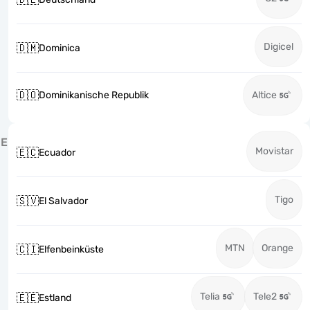
Digicel
🇩🇲
Dominica
🇩🇴
Dominikanische Republik
Altice
E
Movistar
🇪🇨
Ecuador
Tigo
🇸🇻
El Salvador
MTN
Orange
🇨🇮
Elfenbeinküste
Telia
Tele2
🇪🇪
Estland