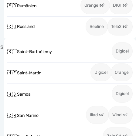
Orange
DIGI
🇷🇴
Rumänien
🇷🇺
Russland
Beeline
Tele2
S
Digicel
🇧🇱
Saint-Barthélemy
Digicel
Orange
🇲🇫
Saint-Martin
Digicel
🇼🇸
Samoa
Iliad
Wind
🇸🇲
San Marino