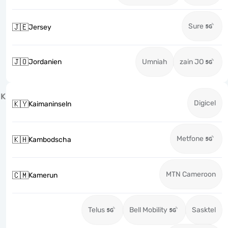
Sure
🇯🇪
Jersey
🇯🇴
Jordanien
Umniah
zain JO
K
Digicel
🇰🇾
Kaimaninseln
Metfone
🇰🇭
Kambodscha
MTN Cameroon
🇨🇲
Kamerun
Telus
Bell Mobility
Sasktel