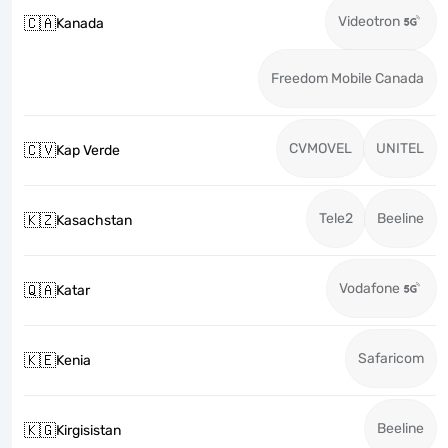
Videotron
🇨🇦
Kanada
Freedom Mobile Canada
CVMOVEL
UNITEL
🇨🇻
Kap Verde
Tele2
Beeline
🇰🇿
Kasachstan
Vodafone
🇶🇦
Katar
Safaricom
🇰🇪
Kenia
Beeline
🇰🇬
Kirgisistan