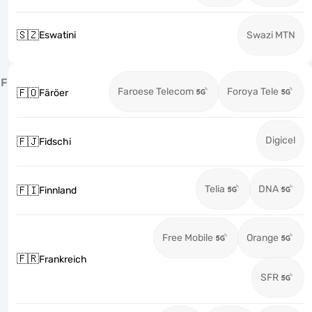
🇸🇿
Eswatini
Swazi MTN
F
Faroese Telecom
Foroya Tele
🇫🇴
Färöer
Digicel
🇫🇯
Fidschi
Telia
DNA
🇫🇮
Finnland
Free Mobile
Orange
🇫🇷
Frankreich
SFR