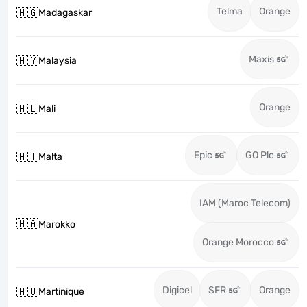
Telma
Orange
🇲🇬
Madagaskar
Maxis
🇲🇾
Malaysia
Orange
🇲🇱
Mali
Epic
GO Plc
🇲🇹
Malta
IAM (Maroc Telecom)
🇲🇦
Marokko
Orange Morocco
Digicel
SFR
Orange
🇲🇶
Martinique