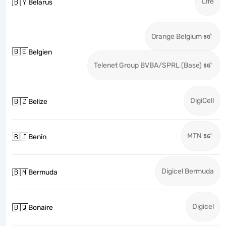
Life
🇧🇾
Belarus
Orange Belgium
🇧🇪
Belgien
Telenet Group BVBA/SPRL (Base)
DigiCell
🇧🇿
Belize
MTN
🇧🇯
Benin
Digicel Bermuda
🇧🇲
Bermuda
Digicel
🇧🇶
Bonaire