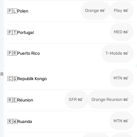
Orange
Play
🇵🇱
Polen
MEO
🇵🇹
Portugal
🇵🇷
Puerto Rico
T-Mobile
R
MTN
🇨🇬
Republik Kongo
SFR
Orange Reunion
🇷🇪
Réunion
MTN
🇷🇼
Ruanda