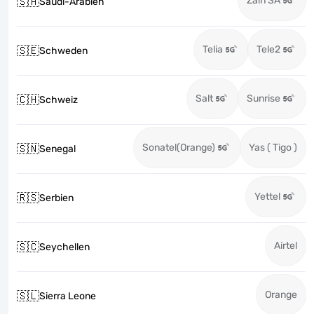
Zain SA
🇸🇦
Saudi-Arabien
Telia
Tele2
🇸🇪
Schweden
Salt
Sunrise
🇨🇭
Schweiz
Sonatel(Orange)
Yas ( Tigo )
🇸🇳
Senegal
Yettel
🇷🇸
Serbien
Airtel
🇸🇨
Seychellen
Orange
🇸🇱
Sierra Leone