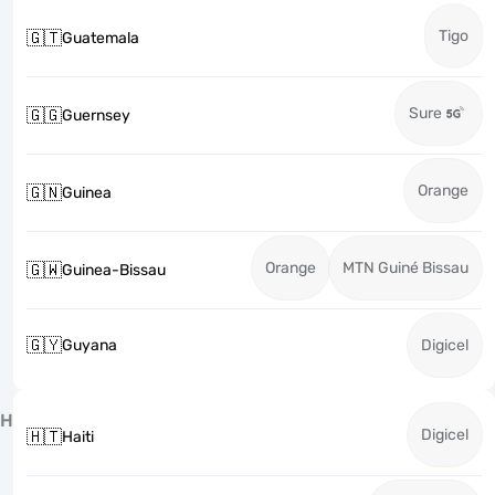
Tigo
🇬🇹
Guatemala
Sure
🇬🇬
Guernsey
Orange
🇬🇳
Guinea
Orange
MTN Guiné Bissau
🇬🇼
Guinea-Bissau
🇬🇾
Guyana
Digicel
H
Digicel
🇭🇹
Haiti