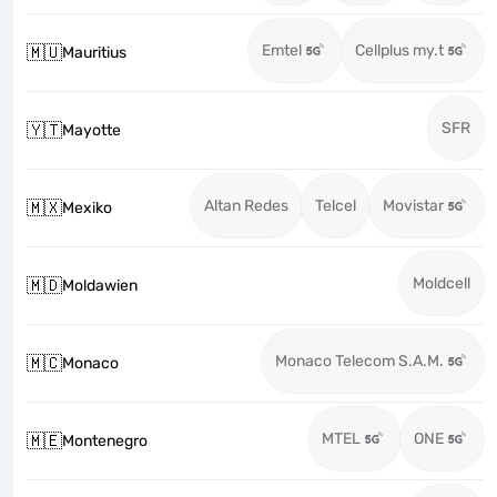
Emtel
Cellplus my.t
🇲🇺
Mauritius
SFR
🇾🇹
Mayotte
Altan Redes
Telcel
Movistar
🇲🇽
Mexiko
Moldcell
🇲🇩
Moldawien
Monaco Telecom S.A.M.
🇲🇨
Monaco
MTEL
ONE
🇲🇪
Montenegro