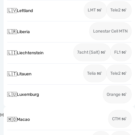
LMT
Tele2
🇱🇻
Lettland
Lonestar Cell MTN
🇱🇷
Liberia
7acht (Salt)
FL1
🇱🇮
Liechtenstein
Telia
Tele2
🇱🇹
Litauen
🇱🇺
Luxemburg
Orange
M
CTM
🇲🇴
Macao