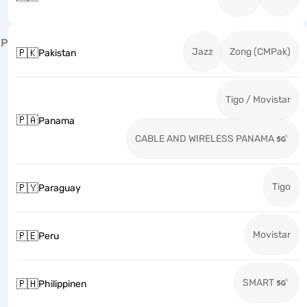
P
Jazz
Zong (CMPak)
🇵🇰
Pakistan
Tigo / Movistar
🇵🇦
Panama
CABLE AND WIRELESS PANAMA
Tigo
🇵🇾
Paraguay
Movistar
🇵🇪
Peru
SMART
🇵🇭
Philippinen