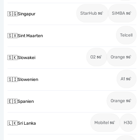
StarHub
SIMBA
🇸🇬
Singapur
Telcell
🇸🇽
Sint Maarten
O2
Orange
🇸🇰
Slowakei
A1
🇸🇮
Slowenien
Orange
🇪🇸
Spanien
Mobitel
H3G
🇱🇰
Sri Lanka