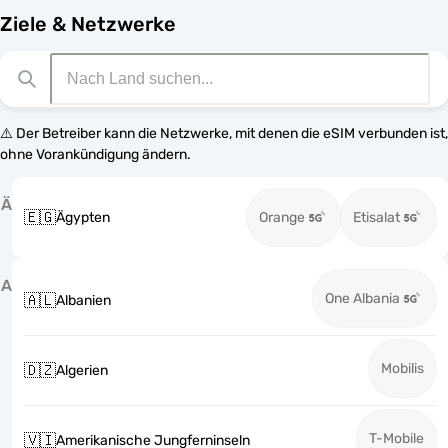
Ziele & Netzwerke
⚠️ Der Betreiber kann die Netzwerke, mit denen die eSIM verbunden ist,
ohne Vorankündigung ändern.
Ä
🇪🇬
Ägypten
Orange
Etisalat
A
One Albania
🇦🇱
Albanien
Mobilis
🇩🇿
Algerien
T-Mobile
🇻🇮
Amerikanische Jungferninseln