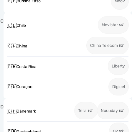
🇧🇫
Burkina Faso
Moov
C
Movistar
🇨🇱
Chile
China Telecom
🇨🇳
China
Liberty
🇨🇷
Costa Rica
🇨🇼
Curaçao
Digicel
D
Telia
Nuuuday
🇩🇰
Dänemark
O2
🇩🇪
Deutschland