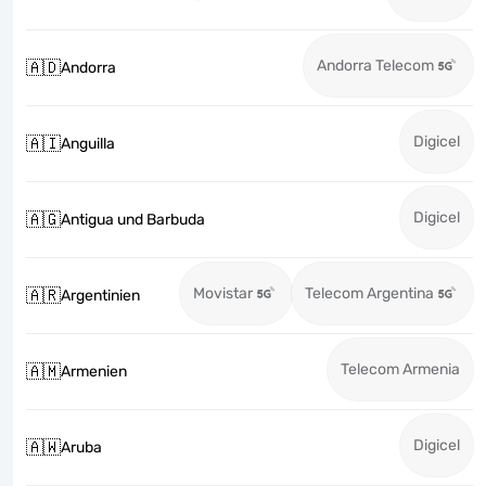
Andorra Telecom
🇦🇩
Andorra
Digicel
🇦🇮
Anguilla
Digicel
🇦🇬
Antigua und Barbuda
Movistar
Telecom Argentina
🇦🇷
Argentinien
Telecom Armenia
🇦🇲
Armenien
Digicel
🇦🇼
Aruba