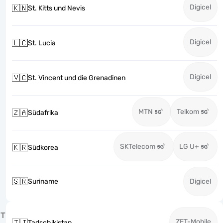
Digicel
🇰🇳
St. Kitts und Nevis
Digicel
🇱🇨
St. Lucia
Digicel
🇻🇨
St. Vincent und die Grenadinen
MTN
Telkom
🇿🇦
Südafrika
SKTelecom
LG U+
🇰🇷
Südkorea
🇸🇷
Suriname
Digicel
T
ZET-Mobile
🇹🇯
Tadschikistan