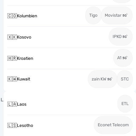
Tigo
Movistar
🇨🇴
Kolumbien
IPKO
🇽🇰
Kosovo
A1
🇭🇷
Kroatien
🇰🇼
Kuwait
zain KW
STC
L
ETL
🇱🇦
Laos
Econet Telecom
🇱🇸
Lesotho