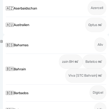
Azercell
🇦🇿
Aserbaidschan
🇦🇺
Australien
Optus
B
Aliv
🇧🇸
Bahamas
zain BH
Batelco
🇧🇭
Bahrain
Viva (STC Bahrain)
Digicel
🇧🇧
Barbados