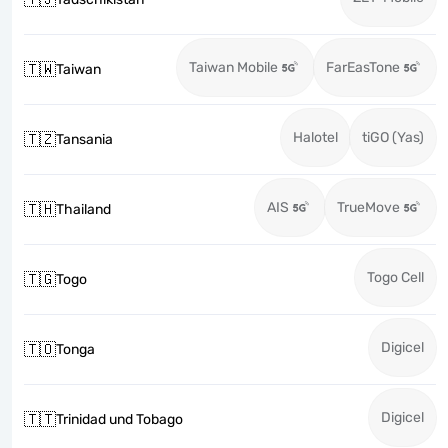
Taiwan Mobile
FarEasTone
🇹🇼
Taiwan
Halotel
tiGO (Yas)
🇹🇿
Tansania
AIS
TrueMove
🇹🇭
Thailand
Togo Cell
🇹🇬
Togo
Digicel
🇹🇴
Tonga
Digicel
🇹🇹
Trinidad und Tobago