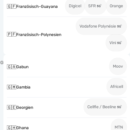
Digicel
SFR
Orange
🇬🇫
Französisch-Guayana
Vodafone Polynésie
🇵🇫
Französisch-Polynesien
Vini
G
Moov
🇬🇦
Gabun
Africell
🇬🇲
Gambia
Cellfie / Beeline
🇬🇪
Georgien
MTN
🇬🇭
Ghana