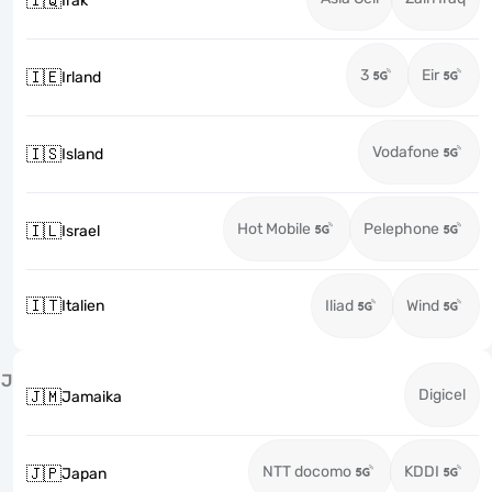
🇮🇶
Irak
3
Eir
🇮🇪
Irland
Vodafone
🇮🇸
Island
Hot Mobile
Pelephone
🇮🇱
Israel
🇮🇹
Italien
Iliad
Wind
J
Digicel
🇯🇲
Jamaika
NTT docomo
KDDI
🇯🇵
Japan