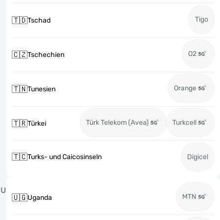
Tigo
🇹🇩
Tschad
O2
🇨🇿
Tschechien
Orange
🇹🇳
Tunesien
Türk Telekom (Avea)
Turkcell
🇹🇷
Türkei
🇹🇨
Turks- und Caicosinseln
Digicel
U
MTN
🇺🇬
Uganda