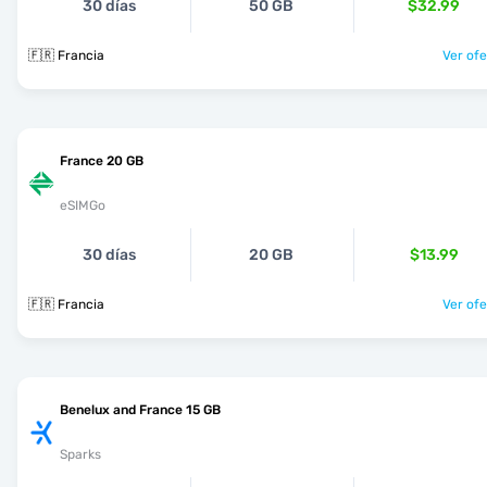
30 días
50 GB
$32.99
🇫🇷 Francia
Ver ofe
France 20 GB
eSIMGo
30 días
20 GB
$13.99
🇫🇷 Francia
Ver ofe
Benelux and France 15 GB
Sparks