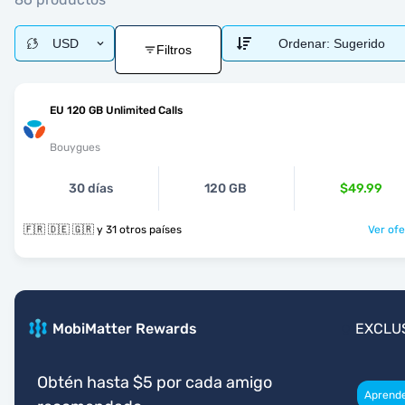
USD
Ordenar:
Sugerido
Filtros
EU 120 GB Unlimited Calls
Bouygues
30 días
120 GB
$49.99
🇫🇷 🇩🇪 🇬🇷 y 31 otros países
Ver ofe
MobiMatter Rewards
EXCLU
Obtén hasta $5 por cada amigo
Aprend