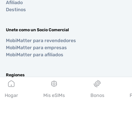
Afiliado
Destinos
Unete como un Socio Comercial
MobiMatter para revendedores
MobiMatter para empresas
MobiMatter para afiliados
Regiones
eSIM para Europa
eSIM para Asia
Hogar
Mis eSIMs
Bonos
P
eSIM para Américas
eSIM para Medio Oriente
eSIM para Oceanía
eSIM para África