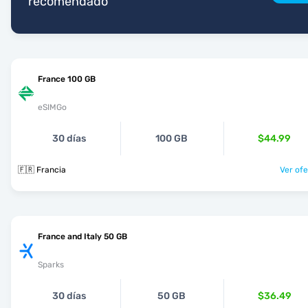
recomendado
France 100 GB
eSIMGo
30 días
100 GB
$44.99
🇫🇷 Francia
Ver ofe
France and Italy 50 GB
Sparks
30 días
50 GB
$36.49