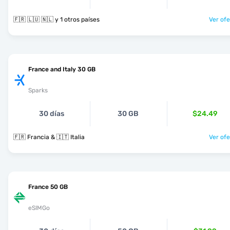
🇫🇷 🇱🇺 🇳🇱 y 1 otros países
Ver ofe
France and Italy 30 GB
Sparks
30 días
30 GB
$24.49
🇫🇷 Francia & 🇮🇹 Italia
Ver ofe
France 50 GB
eSIMGo