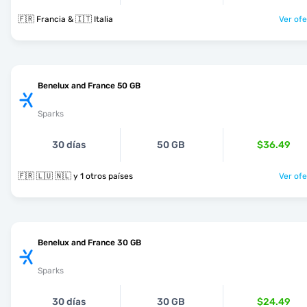
🇫🇷 Francia & 🇮🇹 Italia
Ver ofe
Benelux and France 50 GB
Sparks
30 días
50 GB
$36.49
🇫🇷 🇱🇺 🇳🇱 y 1 otros países
Ver ofe
Benelux and France 30 GB
Sparks
30 días
30 GB
$24.49