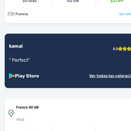
30 días
50 GB
$31.99
🇫🇷 Francia
Ver ofe
kamal
5.0
"
Perfect
"
Play Store
Ver todas las valorac
France 50 GB
Ubigi