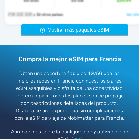
60 días
50 GB
$39.99
🇫🇷 🇩🇪 🇬🇷 y 32 otros países
Ver ofe
Mostrar más paquetes eSIM
Compra la mejor eSIM para Francia
Obtén una cobertura fiable de 4G/5G con las
mejores redes en Francia con nuestros planes
eSIM asequibles y disfruta de una conectividad
ininterrumpida. Todos los planes son de prepago
con descripciones detalladas del producto.
Disfruta de una experiencia sin complicaciones
con la eSIM de viaje de Mobimatter para Francia.
Aprende más sobre la configuración y activación de