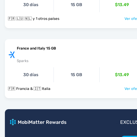
30 días
15 GB
$13.49
🇫🇷 🇱🇺 🇳🇱 y 1 otros países
Ver ofe
France and Italy 15 GB
Sparks
30 días
15 GB
$13.49
🇫🇷 Francia & 🇮🇹 Italia
Ver ofe
MobiMatter Rewards
EXCLU