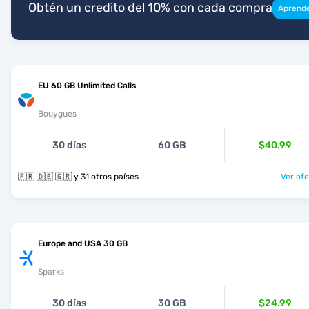
Obtén un credito del 10% con cada compra
Aprend
EU 60 GB Unlimited Calls
Bouygues
30 días
60 GB
$40.99
🇫🇷 🇩🇪 🇬🇷 y 31 otros países
Ver ofe
Europe and USA 30 GB
Sparks
30 días
30 GB
$24.99