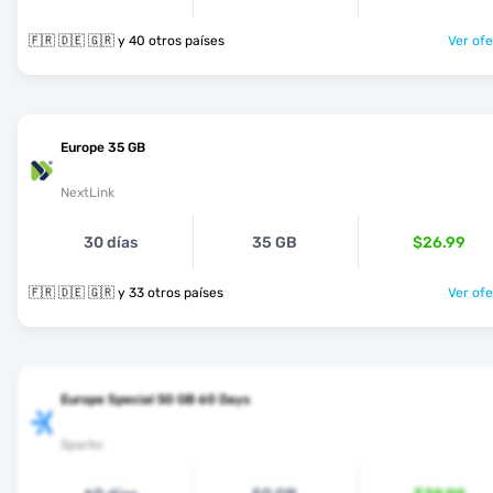
🇫🇷 🇩🇪 🇬🇷 y 40 otros países
Ver ofe
Europe 35 GB
NextLink
30 días
35 GB
$26.99
🇫🇷 🇩🇪 🇬🇷 y 33 otros países
Ver ofe
Europe Special 50 GB 60 Days
Sparks