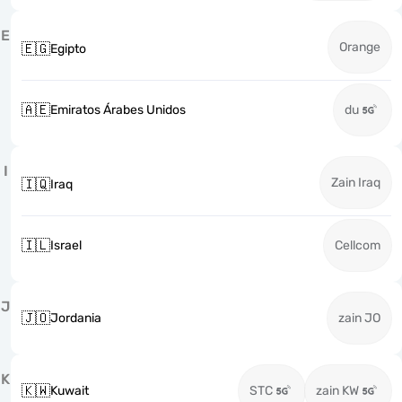
E
Orange
🇪🇬
Egipto
🇦🇪
Emiratos Árabes Unidos
du
I
Zain Iraq
🇮🇶
Iraq
🇮🇱
Israel
Cellcom
J
🇯🇴
Jordania
zain JO
K
🇰🇼
Kuwait
STC
zain KW