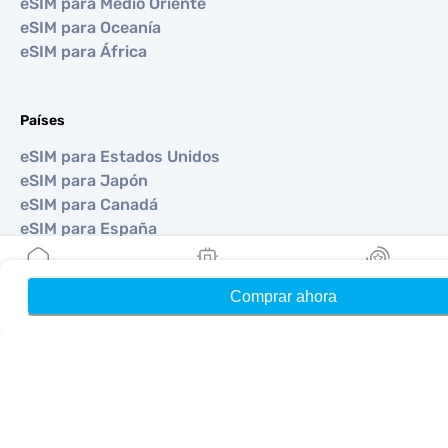
eSIM para Medio Oriente
eSIM para Oceanía
eSIM para África
Países
eSIM para Estados Unidos
eSIM para Japón
eSIM para Canadá
eSIM para España
eSIM para Italia
eSIM para Reino Unido
Comprar ahora
Hogar
Mis eSIMs
Bonos
eSIM para Emiratos Árabes Unidos
eSIM para Singapur
eSIM para Turquía