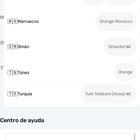
M
🇲🇦
Marruecos
Orange Morocco
O
🇴🇲
Omán
Omantel
T
Orange
🇹🇳
Túnez
🇹🇷
Turquía
Turk Telekom (Avea)
Centro de ayuda