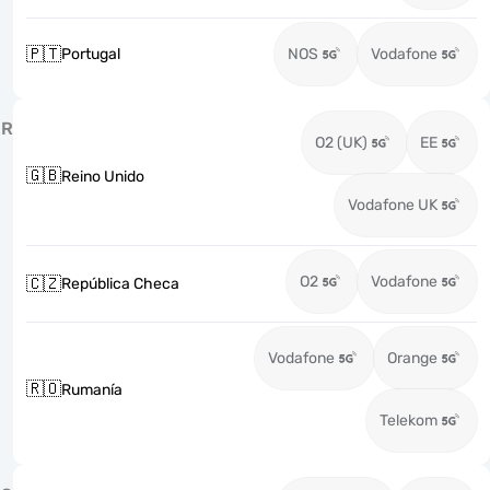
🇵🇹
Portugal
NOS
Vodafone
R
O2 (UK)
EE
🇬🇧
Reino Unido
Vodafone UK
O2
Vodafone
🇨🇿
República Checa
Vodafone
Orange
🇷🇴
Rumanía
Telekom