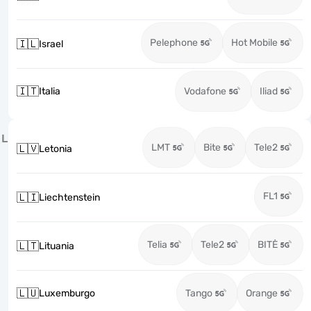
Pelephone
Hot Mobile
🇮🇱
Israel
🇮🇹
Italia
Vodafone
Iliad
L
LMT
Bite
Tele2
🇱🇻
Letonia
FL1
🇱🇮
Liechtenstein
Telia
Tele2
BITĖ
🇱🇹
Lituania
🇱🇺
Luxemburgo
Tango
Orange