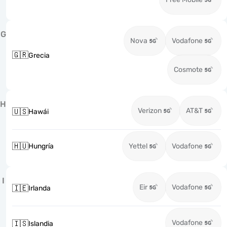
G
Nova
Vodafone
🇬🇷
Grecia
Cosmote
H
Verizon
AT&T
🇺🇸
Hawái
🇭🇺
Hungría
Yettel
Vodafone
I
Eir
Vodafone
🇮🇪
Irlanda
Vodafone
🇮🇸
Islandia