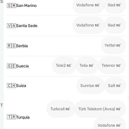
S
Vodafone
Iliad
🇸🇲
San Marino
Vodafone
Iliad
🇻🇦
Santa Sede
Yettel
🇷🇸
Serbia
Tele2
Telia
Telenor
🇸🇪
Suecia
🇨🇭
Suiza
Sunrise
Salt
T
Turkcell
Türk Telekom (Avea)
🇹🇷
Turquía
Vodafone