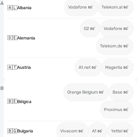
A
Vodafone
Telekom.al
🇦🇱
Albania
O2
Vodafone
🇩🇪
Alemania
Telekom.de
🇦🇹
Austria
A1.net
Magenta
B
Orange Belgium
Base
🇧🇪
Bélgica
Proximus
🇧🇬
Bulgaria
Vivacom
A1
Yettel