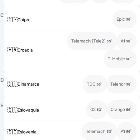
C
Epic
🇨🇾
Chipre
Telemach (Tele2)
A1
🇭🇷
Croacia
T-Mobile
D
🇩🇰
Dinamarca
TDC
Telenor
E
O2
Orange
🇸🇰
Eslovaquia
Telemach
A1
🇸🇮
Eslovenia