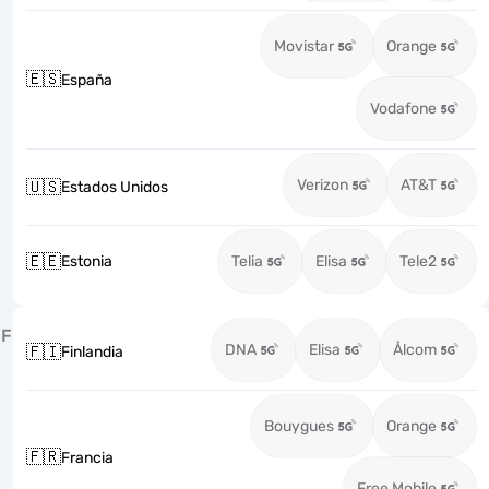
Movistar
Orange
🇪🇸
España
Vodafone
Verizon
AT&T
🇺🇸
Estados Unidos
🇪🇪
Estonia
Telia
Elisa
Tele2
F
DNA
Elisa
Ålcom
🇫🇮
Finlandia
Bouygues
Orange
🇫🇷
Francia
Free Mobile