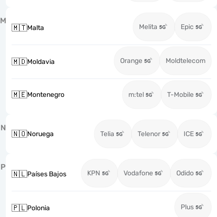
M
Melita
Epic
🇲🇹
Malta
Orange
Moldtelecom
🇲🇩
Moldavia
🇲🇪
Montenegro
m:tel
T-Mobile
N
🇳🇴
Noruega
Telia
Telenor
ICE
P
KPN
Vodafone
Odido
🇳🇱
Países Bajos
Plus
🇵🇱
Polonia