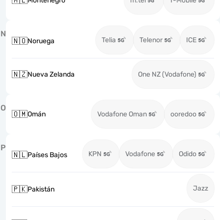
🇲🇪
Montenegro
m:tel
T-Mobile
N
Telia
Telenor
ICE
🇳🇴
Noruega
🇳🇿
Nueva Zelanda
One NZ (Vodafone)
O
🇴🇲
Omán
Vodafone Oman
ooredoo
P
KPN
Vodafone
Odido
🇳🇱
Países Bajos
Jazz
🇵🇰
Pakistán