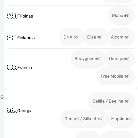
Globe
🇵🇭
Filipinas
DNA
Elisa
Ålcom
🇫🇮
Finlandia
Bouygues
Orange
🇫🇷
Francia
Free Mobile
G
Cellfie / Beeline
🇬🇪
Georgia
Geocell / Silknet
Magticom