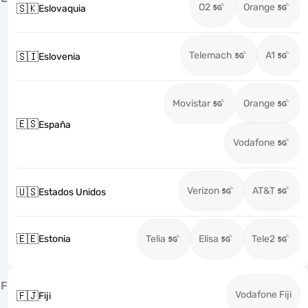
O2
Orange
🇸🇰
Eslovaquia
Telemach
A1
🇸🇮
Eslovenia
Movistar
Orange
🇪🇸
España
Vodafone
Verizon
AT&T
🇺🇸
Estados Unidos
🇪🇪
Estonia
Telia
Elisa
Tele2
F
Vodafone Fiji
🇫🇯
Fiji