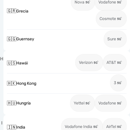
Nova
Vodafone
🇬🇷
Grecia
Cosmote
🇬🇬
Guernsey
Sure
H
Verizon
AT&T
🇺🇸
Hawái
3
🇭🇰
Hong Kong
🇭🇺
Hungría
Yettel
Vodafone
I
Vodafone India
AirTel
🇮🇳
India