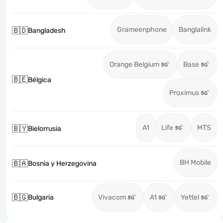
Grameenphone
Banglalink
🇧🇩
Bangladesh
Orange Belgium
Base
🇧🇪
Bélgica
Proximus
A1
Life
MTS
🇧🇾
Bielorrusia
BH Mobile
🇧🇦
Bosnia y Herzegovina
🇧🇬
Bulgaria
Vivacom
A1
Yettel