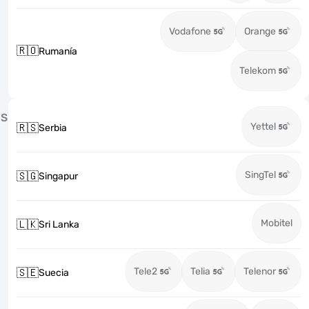
Vodafone
Orange
🇷🇴
Rumanía
Telekom
S
Yettel
🇷🇸
Serbia
SingTel
🇸🇬
Singapur
Mobitel
🇱🇰
Sri Lanka
Tele2
Telia
Telenor
🇸🇪
Suecia