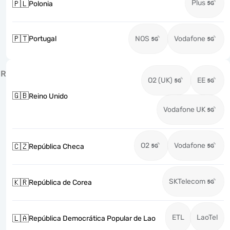
Plus
🇵🇱
Polonia
🇵🇹
Portugal
NOS
Vodafone
R
O2 (UK)
EE
🇬🇧
Reino Unido
Vodafone UK
O2
Vodafone
🇨🇿
República Checa
SKTelecom
🇰🇷
República de Corea
ETL
LaoTel
🇱🇦
República Democrática Popular de Lao