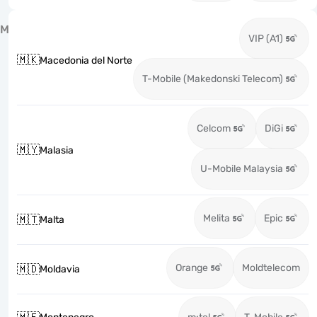
M
VIP (A1)
🇲🇰
Macedonia del Norte
T-Mobile (Makedonski Telecom)
Celcom
DiGi
🇲🇾
Malasia
U-Mobile Malaysia
Melita
Epic
🇲🇹
Malta
Orange
Moldtelecom
🇲🇩
Moldavia