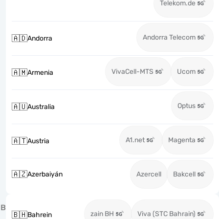
Telekom.de
Andorra Telecom
🇦🇩
Andorra
VivaCell-MTS
Ucom
🇦🇲
Armenia
Optus
🇦🇺
Australia
A1.net
Magenta
🇦🇹
Austria
🇦🇿
Azerbaiyán
Azercell
Bakcell
B
zain BH
Viva (STC Bahrain)
🇧🇭
Bahrein