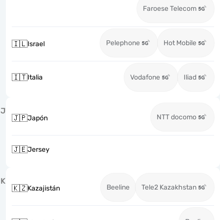
Faroese Telecom
Pelephone
Hot Mobile
🇮🇱
Israel
🇮🇹
Italia
Vodafone
Iliad
J
NTT docomo
🇯🇵
Japón
🇯🇪
Jersey
K
Beeline
Tele2 Kazakhstan
🇰🇿
Kazajistán