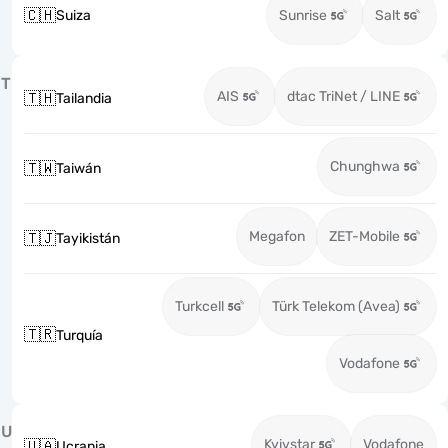
🇨🇭
Suiza
Sunrise
Salt
T
AIS
dtac TriNet / LINE
🇹🇭
Tailandia
Chunghwa
🇹🇼
Taiwán
Megafon
ZET-Mobile
🇹🇯
Tayikistán
Turkcell
Türk Telekom (Avea)
🇹🇷
Turquía
Vodafone
U
Kyivstar
Vodafone
🇺🇦
Ucrania