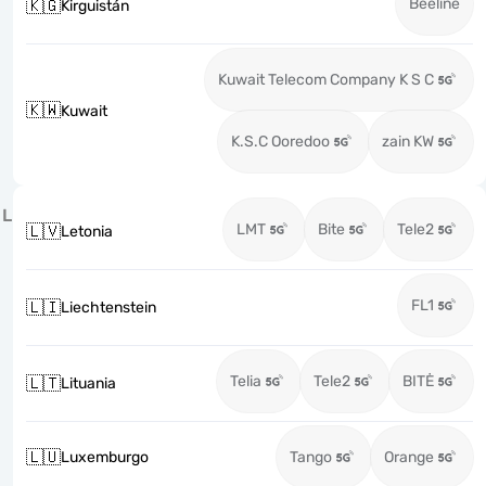
Beeline
🇰🇬
Kirguistán
Kuwait Telecom Company K S C
🇰🇼
Kuwait
K.S.C Ooredoo
zain KW
L
LMT
Bite
Tele2
🇱🇻
Letonia
FL1
🇱🇮
Liechtenstein
Telia
Tele2
BITĖ
🇱🇹
Lituania
🇱🇺
Luxemburgo
Tango
Orange