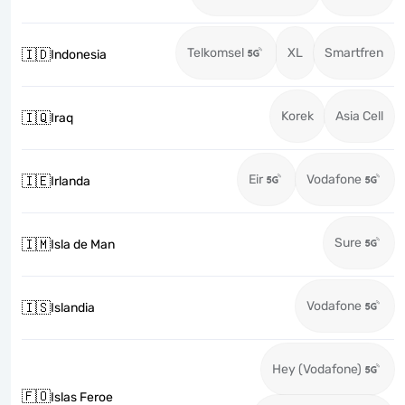
Telkomsel
XL
Smartfren
🇮🇩
Indonesia
Korek
Asia Cell
🇮🇶
Iraq
Eir
Vodafone
🇮🇪
Irlanda
Sure
🇮🇲
Isla de Man
Vodafone
🇮🇸
Islandia
Hey (Vodafone)
🇫🇴
Islas Feroe