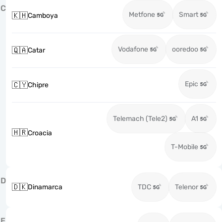
C
Metfone
Smart
🇰🇭
Camboya
Vodafone
ooredoo
🇶🇦
Catar
Epic
🇨🇾
Chipre
Telemach (Tele2)
A1
🇭🇷
Croacia
T-Mobile
D
🇩🇰
Dinamarca
TDC
Telenor
E