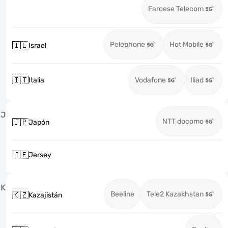
Faroese Telecom
Pelephone
Hot Mobile
🇮🇱
Israel
🇮🇹
Italia
Vodafone
Iliad
J
NTT docomo
🇯🇵
Japón
🇯🇪
Jersey
K
Beeline
Tele2 Kazakhstan
🇰🇿
Kazajistán