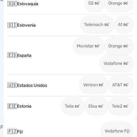
O2
Orange
🇸🇰
Eslovaquia
Telemach
A1
🇸🇮
Eslovenia
Movistar
Orange
🇪🇸
España
Vodafone
Verizon
AT&T
🇺🇸
Estados Unidos
🇪🇪
Estonia
Telia
Elisa
Tele2
F
Vodafone Fiji
🇫🇯
Fiji