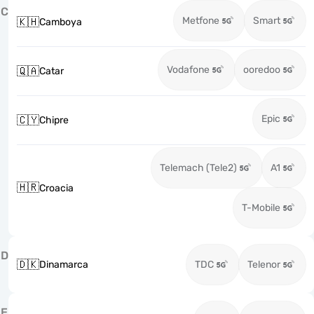
C
Metfone
Smart
🇰🇭
Camboya
Vodafone
ooredoo
🇶🇦
Catar
Epic
🇨🇾
Chipre
Telemach (Tele2)
A1
🇭🇷
Croacia
T-Mobile
D
🇩🇰
Dinamarca
TDC
Telenor
E