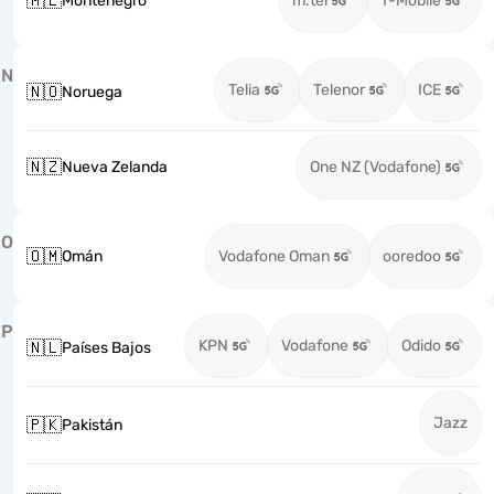
🇲🇪
Montenegro
m:tel
T-Mobile
N
Telia
Telenor
ICE
🇳🇴
Noruega
🇳🇿
Nueva Zelanda
One NZ (Vodafone)
O
🇴🇲
Omán
Vodafone Oman
ooredoo
P
KPN
Vodafone
Odido
🇳🇱
Países Bajos
Jazz
🇵🇰
Pakistán