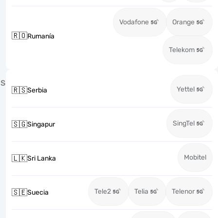
Vodafone
Orange
🇷🇴
Rumanía
Telekom
S
Yettel
🇷🇸
Serbia
SingTel
🇸🇬
Singapur
Mobitel
🇱🇰
Sri Lanka
Tele2
Telia
Telenor
🇸🇪
Suecia