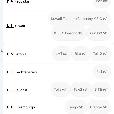
Beeline
🇰🇬
Kirguistán
Kuwait Telecom Company K S C
🇰🇼
Kuwait
K.S.C Ooredoo
zain KW
L
LMT
Bite
Tele2
🇱🇻
Letonia
FL1
🇱🇮
Liechtenstein
Telia
Tele2
BITĖ
🇱🇹
Lituania
🇱🇺
Luxemburgo
Tango
Orange