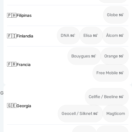
Globe
🇵🇭
Filipinas
DNA
Elisa
Ålcom
🇫🇮
Finlandia
Bouygues
Orange
🇫🇷
Francia
Free Mobile
G
Cellfie / Beeline
🇬🇪
Georgia
Geocell / Silknet
Magticom