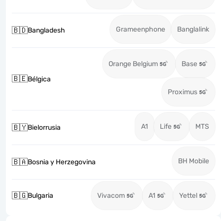
Grameenphone
Banglalink
🇧🇩
Bangladesh
Orange Belgium
Base
🇧🇪
Bélgica
Proximus
A1
Life
MTS
🇧🇾
Bielorrusia
BH Mobile
🇧🇦
Bosnia y Herzegovina
🇧🇬
Bulgaria
Vivacom
A1
Yettel