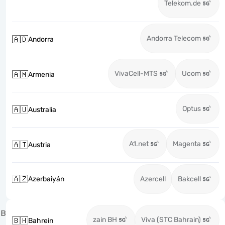
Telekom.de
Andorra Telecom
🇦🇩
Andorra
VivaCell-MTS
Ucom
🇦🇲
Armenia
Optus
🇦🇺
Australia
A1.net
Magenta
🇦🇹
Austria
🇦🇿
Azerbaiyán
Azercell
Bakcell
B
zain BH
Viva (STC Bahrain)
🇧🇭
Bahrein