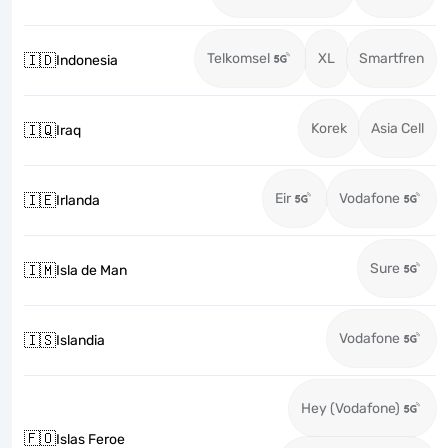
Telkomsel
XL
Smartfren
🇮🇩
Indonesia
Korek
Asia Cell
🇮🇶
Iraq
Eir
Vodafone
🇮🇪
Irlanda
Sure
🇮🇲
Isla de Man
Vodafone
🇮🇸
Islandia
Hey (Vodafone)
🇫🇴
Islas Feroe