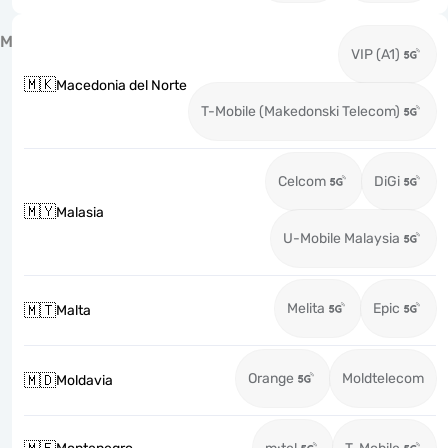
M
VIP (A1)
🇲🇰
Macedonia del Norte
T-Mobile (Makedonski Telecom)
Celcom
DiGi
🇲🇾
Malasia
U-Mobile Malaysia
Melita
Epic
🇲🇹
Malta
Orange
Moldtelecom
🇲🇩
Moldavia