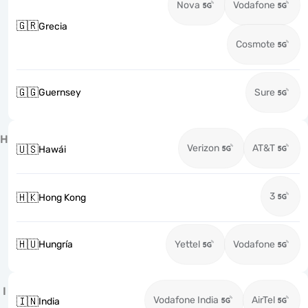
Nova
Vodafone
🇬🇷
Grecia
Cosmote
🇬🇬
Guernsey
Sure
H
Verizon
AT&T
🇺🇸
Hawái
3
🇭🇰
Hong Kong
🇭🇺
Hungría
Yettel
Vodafone
I
Vodafone India
AirTel
🇮🇳
India