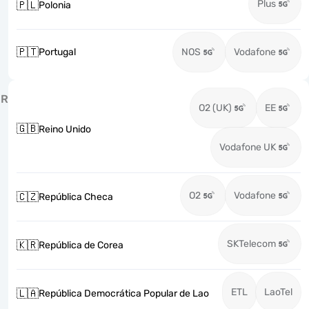
Plus
🇵🇱
Polonia
🇵🇹
Portugal
NOS
Vodafone
R
O2 (UK)
EE
🇬🇧
Reino Unido
Vodafone UK
O2
Vodafone
🇨🇿
República Checa
SKTelecom
🇰🇷
República de Corea
ETL
LaoTel
🇱🇦
República Democrática Popular de Lao