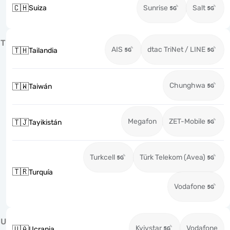
🇨🇭
Suiza
Sunrise
Salt
T
AIS
dtac TriNet / LINE
🇹🇭
Tailandia
Chunghwa
🇹🇼
Taiwán
Megafon
ZET-Mobile
🇹🇯
Tayikistán
Turkcell
Türk Telekom (Avea)
🇹🇷
Turquía
Vodafone
U
Kyivstar
Vodafone
🇺🇦
Ucrania