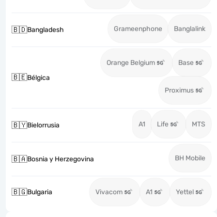
Grameenphone
Banglalink
🇧🇩
Bangladesh
Orange Belgium
Base
🇧🇪
Bélgica
Proximus
A1
Life
MTS
🇧🇾
Bielorrusia
BH Mobile
🇧🇦
Bosnia y Herzegovina
🇧🇬
Bulgaria
Vivacom
A1
Yettel