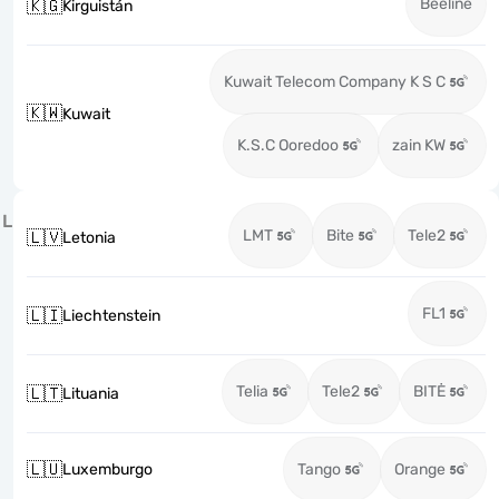
Beeline
🇰🇬
Kirguistán
Kuwait Telecom Company K S C
🇰🇼
Kuwait
K.S.C Ooredoo
zain KW
L
LMT
Bite
Tele2
🇱🇻
Letonia
FL1
🇱🇮
Liechtenstein
Telia
Tele2
BITĖ
🇱🇹
Lituania
🇱🇺
Luxemburgo
Tango
Orange