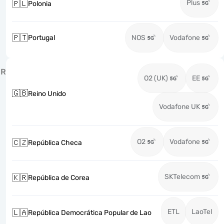
Plus
🇵🇱
Polonia
🇵🇹
Portugal
NOS
Vodafone
R
O2 (UK)
EE
🇬🇧
Reino Unido
Vodafone UK
O2
Vodafone
🇨🇿
República Checa
SKTelecom
🇰🇷
República de Corea
ETL
LaoTel
🇱🇦
República Democrática Popular de Lao