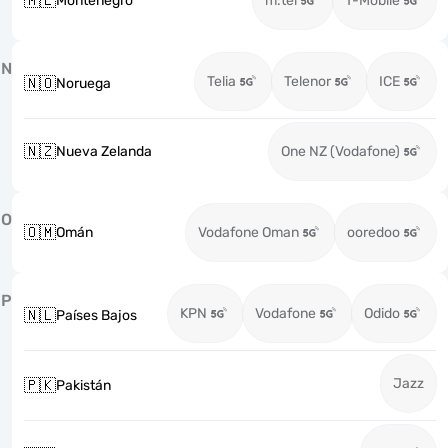
🇲🇪
Montenegro
m:tel
T-Mobile
N
Telia
Telenor
ICE
🇳🇴
Noruega
🇳🇿
Nueva Zelanda
One NZ (Vodafone)
O
🇴🇲
Omán
Vodafone Oman
ooredoo
P
KPN
Vodafone
Odido
🇳🇱
Países Bajos
Jazz
🇵🇰
Pakistán