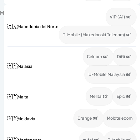
M
VIP (A1)
🇲🇰
Macedonia del Norte
T-Mobile (Makedonski Telecom)
Celcom
DiGi
🇲🇾
Malasia
U-Mobile Malaysia
Melita
Epic
🇲🇹
Malta
Orange
Moldtelecom
🇲🇩
Moldavia