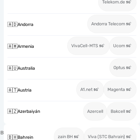
Telekom.de
Andorra Telecom
🇦🇩
Andorra
VivaCell-MTS
Ucom
🇦🇲
Armenia
Optus
🇦🇺
Australia
A1.net
Magenta
🇦🇹
Austria
🇦🇿
Azerbaiyán
Azercell
Bakcell
B
zain BH
Viva (STC Bahrain)
🇧🇭
Bahrein