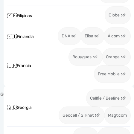
Globe
🇵🇭
Filipinas
DNA
Elisa
Ålcom
🇫🇮
Finlandia
Bouygues
Orange
🇫🇷
Francia
Free Mobile
G
Cellfie / Beeline
🇬🇪
Georgia
Geocell / Silknet
Magticom