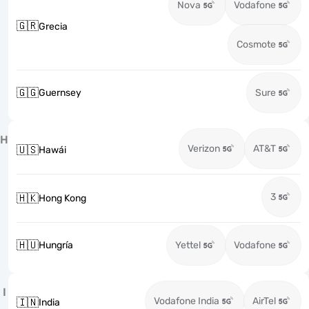
Nova
Vodafone
🇬🇷
Grecia
Cosmote
🇬🇬
Guernsey
Sure
H
Verizon
AT&T
🇺🇸
Hawái
3
🇭🇰
Hong Kong
🇭🇺
Hungría
Yettel
Vodafone
I
Vodafone India
AirTel
🇮🇳
India