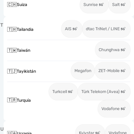
🇨🇭
Suiza
Sunrise
Salt
T
AIS
dtac TriNet / LINE
🇹🇭
Tailandia
Chunghwa
🇹🇼
Taiwán
Megafon
ZET-Mobile
🇹🇯
Tayikistán
Turkcell
Türk Telekom (Avea)
🇹🇷
Turquía
Vodafone
U
Kyivstar
Vodafone
🇺🇦
Ucrania