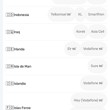
Telkomsel
XL
Smartfren
🇮🇩
Indonesia
Korek
Asia Cell
🇮🇶
Iraq
Eir
Vodafone
🇮🇪
Irlanda
Sure
🇮🇲
Isla de Man
Vodafone
🇮🇸
Islandia
Hey (Vodafone)
🇫🇴
Islas Feroe