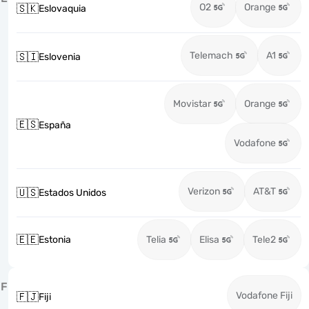
O2
Orange
🇸🇰
Eslovaquia
Telemach
A1
🇸🇮
Eslovenia
Movistar
Orange
🇪🇸
España
Vodafone
Verizon
AT&T
🇺🇸
Estados Unidos
🇪🇪
Estonia
Telia
Elisa
Tele2
F
Vodafone Fiji
🇫🇯
Fiji