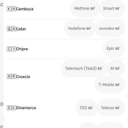
C
Metfone
Smart
🇰🇭
Camboya
Vodafone
ooredoo
🇶🇦
Catar
Epic
🇨🇾
Chipre
Telemach (Tele2)
A1
🇭🇷
Croacia
T-Mobile
D
🇩🇰
Dinamarca
TDC
Telenor
E