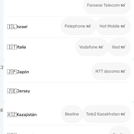
Faroese Telecom
Pelephone
Hot Mobile
🇮🇱
Israel
🇮🇹
Italia
Vodafone
Iliad
J
NTT docomo
🇯🇵
Japón
🇯🇪
Jersey
K
Beeline
Tele2 Kazakhstan
🇰🇿
Kazajistán