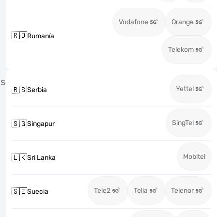
Vodafone
Orange
🇷🇴
Rumanía
Telekom
S
Yettel
🇷🇸
Serbia
SingTel
🇸🇬
Singapur
Mobitel
🇱🇰
Sri Lanka
Tele2
Telia
Telenor
🇸🇪
Suecia