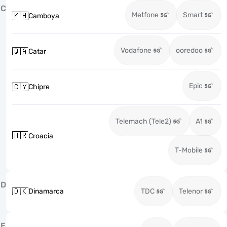
C
Metfone
Smart
🇰🇭
Camboya
Vodafone
ooredoo
🇶🇦
Catar
Epic
🇨🇾
Chipre
Telemach (Tele2)
A1
🇭🇷
Croacia
T-Mobile
D
🇩🇰
Dinamarca
TDC
Telenor
E