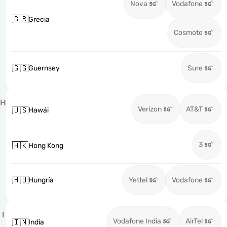
Nova
Vodafone
🇬🇷
Grecia
Cosmote
🇬🇬
Guernsey
Sure
H
Verizon
AT&T
🇺🇸
Hawái
3
🇭🇰
Hong Kong
🇭🇺
Hungría
Yettel
Vodafone
I
Vodafone India
AirTel
🇮🇳
India