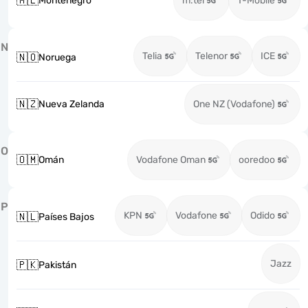
🇲🇪
Montenegro
m:tel
T-Mobile
N
Telia
Telenor
ICE
🇳🇴
Noruega
🇳🇿
Nueva Zelanda
One NZ (Vodafone)
O
🇴🇲
Omán
Vodafone Oman
ooredoo
P
KPN
Vodafone
Odido
🇳🇱
Países Bajos
Jazz
🇵🇰
Pakistán