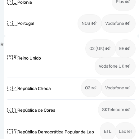
Plus
🇵🇱
Polonia
🇵🇹
Portugal
NOS
Vodafone
R
O2 (UK)
EE
🇬🇧
Reino Unido
Vodafone UK
O2
Vodafone
🇨🇿
República Checa
SKTelecom
🇰🇷
República de Corea
ETL
LaoTel
🇱🇦
República Democrática Popular de Lao