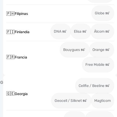
Globe
🇵🇭
Filipinas
DNA
Elisa
Ålcom
🇫🇮
Finlandia
Bouygues
Orange
🇫🇷
Francia
Free Mobile
G
Cellfie / Beeline
🇬🇪
Georgia
Geocell / Silknet
Magticom