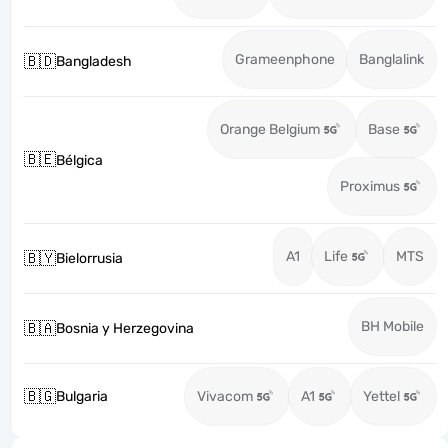
Grameenphone
Banglalink
🇧🇩
Bangladesh
Orange Belgium
Base
🇧🇪
Bélgica
Proximus
A1
Life
MTS
🇧🇾
Bielorrusia
BH Mobile
🇧🇦
Bosnia y Herzegovina
🇧🇬
Bulgaria
Vivacom
A1
Yettel