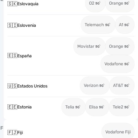
O2
Orange
🇸🇰
Eslovaquia
Telemach
A1
🇸🇮
Eslovenia
Movistar
Orange
🇪🇸
España
Vodafone
Verizon
AT&T
🇺🇸
Estados Unidos
🇪🇪
Estonia
Telia
Elisa
Tele2
F
Vodafone Fiji
🇫🇯
Fiji