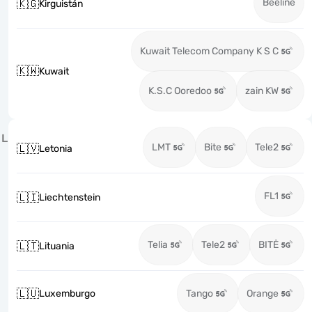
Beeline
🇰🇬
Kirguistán
Kuwait Telecom Company K S C
🇰🇼
Kuwait
K.S.C Ooredoo
zain KW
L
LMT
Bite
Tele2
🇱🇻
Letonia
FL1
🇱🇮
Liechtenstein
Telia
Tele2
BITĖ
🇱🇹
Lituania
🇱🇺
Luxemburgo
Tango
Orange