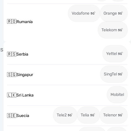
Vodafone
Orange
🇷🇴
Rumanía
Telekom
S
Yettel
🇷🇸
Serbia
SingTel
🇸🇬
Singapur
Mobitel
🇱🇰
Sri Lanka
Tele2
Telia
Telenor
🇸🇪
Suecia