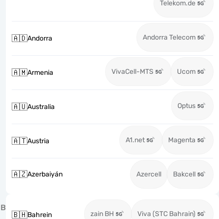
Telekom.de
Andorra Telecom
🇦🇩
Andorra
VivaCell-MTS
Ucom
🇦🇲
Armenia
Optus
🇦🇺
Australia
A1.net
Magenta
🇦🇹
Austria
🇦🇿
Azerbaiyán
Azercell
Bakcell
B
zain BH
Viva (STC Bahrain)
🇧🇭
Bahrein