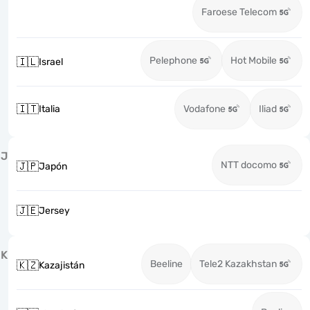
Faroese Telecom
Pelephone
Hot Mobile
🇮🇱
Israel
🇮🇹
Italia
Vodafone
Iliad
J
NTT docomo
🇯🇵
Japón
🇯🇪
Jersey
K
Beeline
Tele2 Kazakhstan
🇰🇿
Kazajistán