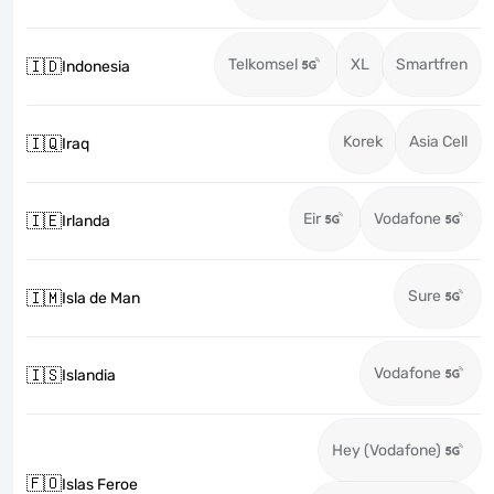
Telkomsel
XL
Smartfren
🇮🇩
Indonesia
Korek
Asia Cell
🇮🇶
Iraq
Eir
Vodafone
🇮🇪
Irlanda
Sure
🇮🇲
Isla de Man
Vodafone
🇮🇸
Islandia
Hey (Vodafone)
🇫🇴
Islas Feroe