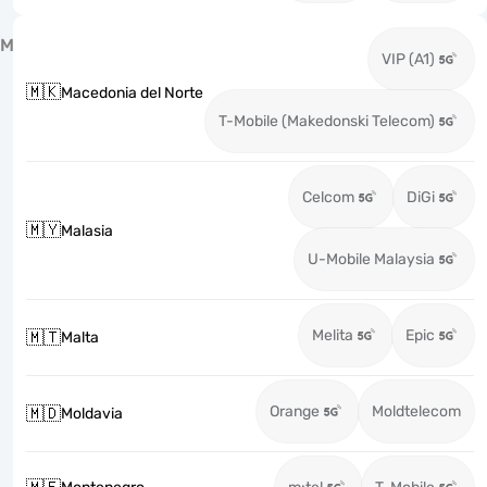
M
VIP (A1)
🇲🇰
Macedonia del Norte
T-Mobile (Makedonski Telecom)
Celcom
DiGi
🇲🇾
Malasia
U-Mobile Malaysia
Melita
Epic
🇲🇹
Malta
Orange
Moldtelecom
🇲🇩
Moldavia