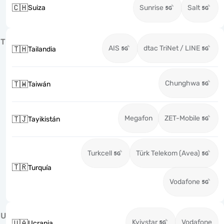
🇨🇭
Suiza
Sunrise
Salt
T
AIS
dtac TriNet / LINE
🇹🇭
Tailandia
Chunghwa
🇹🇼
Taiwán
Megafon
ZET-Mobile
🇹🇯
Tayikistán
Turkcell
Türk Telekom (Avea)
🇹🇷
Turquía
Vodafone
U
Kyivstar
Vodafone
🇺🇦
Ucrania