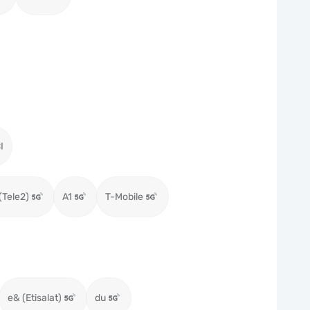
I
(Tele2)
A1
T-Mobile
e& (Etisalat)
du