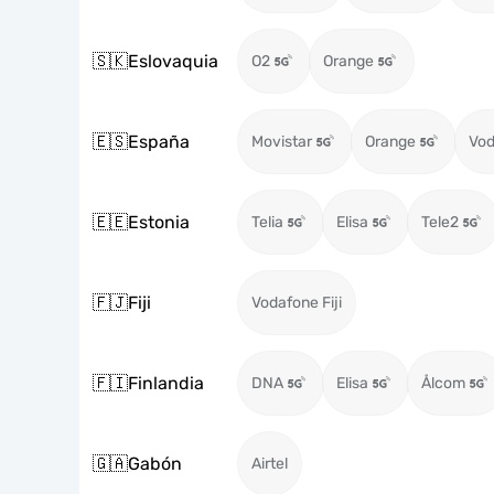
🇸🇰
Eslovaquia
O2
Orange
🇪🇸
España
Movistar
Orange
Vod
🇪🇪
Estonia
Telia
Elisa
Tele2
🇫🇯
Fiji
Vodafone Fiji
🇫🇮
Finlandia
DNA
Elisa
Ålcom
🇬🇦
Gabón
Airtel