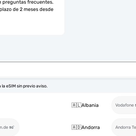
e preguntas frecuentes.
 plazo de 2 meses desde 
 la eSIM sin previo aviso.
🇦🇱
Albania
Vodafone
🇦🇩
Andorra
m.de
Andorra T