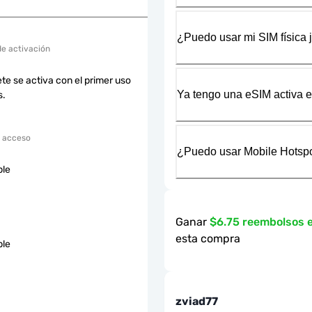
¿Puedo usar mi SIM física 
de activación
te se activa con el primer uso
Ya tengo una eSIM activa en
s.
 acceso
¿Puedo usar Mobile Hotspo
ble
Ganar
$6.75 reembolsos 
esta compra
ble
zviad77