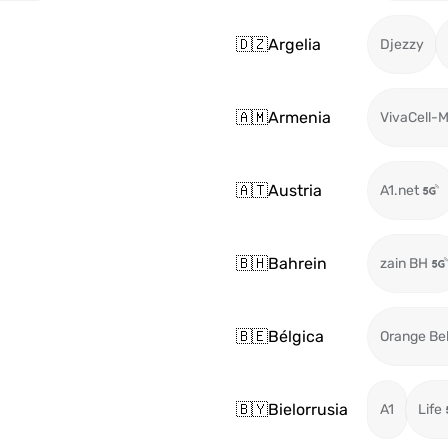
🇩🇿
Argelia
Djezzy
🇦🇲
Armenia
VivaCell-
🇦🇹
Austria
A1.net
🇧🇭
Bahrein
zain BH
🇧🇪
Bélgica
Orange Be
🇧🇾
Bielorrusia
A1
Life