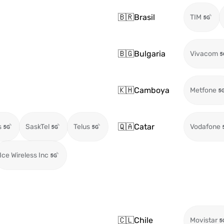
🇧🇷
Brasil
TIM
🇧🇬
Bulgaria
Vivacom
🇰🇭
Camboya
Metfone
🇶🇦
Catar
s
SaskTel
Telus
Vodafone
Ice Wireless Inc
🇨🇱
Chile
Movistar