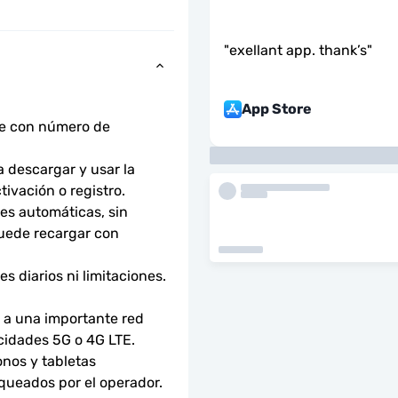
"
exellant app. thank’s
"
App Store
ne con número de 
descargar y usar la 
tivación o registro.
s automáticas, sin 
uede recargar con 
 diarios ni limitaciones. 
a una importante red 
ocidades 5G o 4G LTE.
nos y tabletas 
ueados por el operador. 