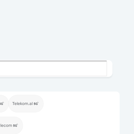
Telekom.al
elecom