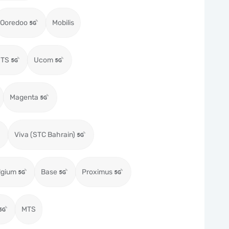
Ooredoo
Mobilis
MTS
Ucom
Magenta
Viva (STC Bahrain)
lgium
Base
Proximus
MTS