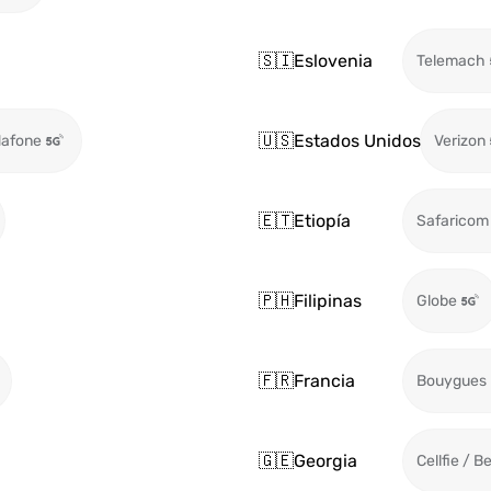
🇸🇮
Eslovenia
Telemach
🇺🇸
Estados Unidos
afone
Verizon
🇪🇹
Etiopía
Safaricom
🇵🇭
Filipinas
Globe
🇫🇷
Francia
Bouygues
🇬🇪
Georgia
Cellfie / B