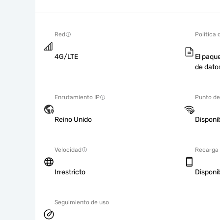
Red
Política 
4G/LTE
El paque
de dato
Enrutamiento IP
Punto de
Reino Unido
Disponi
Velocidad
Recarga
Irrestricto
Disponi
Seguimiento de uso