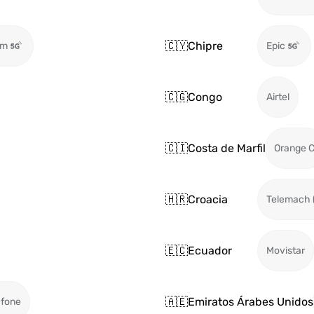
🇨🇾
Chipre
om
Epic
🇨🇬
Congo
Airtel
🇨🇮
Costa de Marfil
Orange C
🇭🇷
Croacia
Telemach 
🇪🇨
Ecuador
Movistar
🇦🇪
Emiratos Árabes Unidos
fone