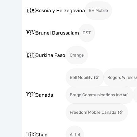
🇧🇦
Bosnia y Herzegovina
BH Mobile
🇧🇳
Brunei Darussalam
DST
🇧🇫
Burkina Faso
Orange
Bell Mobility
Rogers Wireles
🇨🇦
Canadá
Bragg Communications Inc
Freedom Mobile Canada
🇹🇩
Chad
Airtel