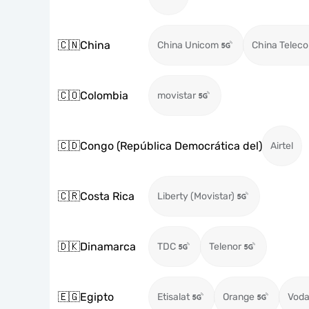
🇨🇳
China
China Unicom
China Telec
🇨🇴
Colombia
movistar
🇨🇩
Congo (República Democrática del)
Airtel
🇨🇷
Costa Rica
Liberty (Movistar)
🇩🇰
Dinamarca
TDC
Telenor
🇪🇬
Egipto
Etisalat
Orange
Voda