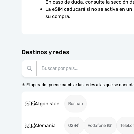
En caso de duda, consulte la sección d
La eSIM caducará si no se activa en un
su compra.
Destinos y redes
⚠️ El operador puede cambiar las redes a las que se conecta
🇦🇫
Afganistán
Roshan
🇩🇪
Alemania
O2
Vodafone
Teleko