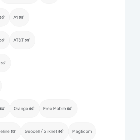
A1
AT&T
Orange
Free Mobile
eeline
Geocell / Silknet
Magticom