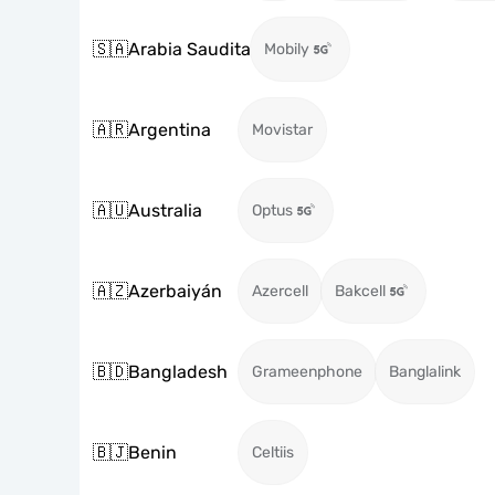
🇸🇦
Arabia Saudita
Mobily
🇦🇷
Argentina
Movistar
🇦🇺
Australia
Optus
🇦🇿
Azerbaiyán
Azercell
Bakcell
🇧🇩
Bangladesh
Grameenphone
Banglalink
🇧🇯
Benin
Celtiis