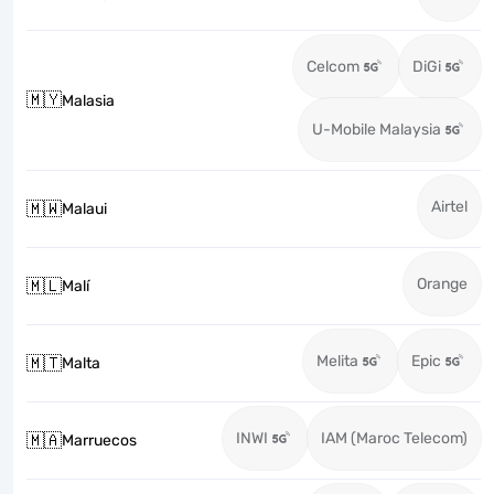
Celcom
DiGi
🇲🇾
Malasia
U-Mobile Malaysia
Airtel
🇲🇼
Malaui
Orange
🇲🇱
Malí
Melita
Epic
🇲🇹
Malta
INWI
IAM (Maroc Telecom)
🇲🇦
Marruecos