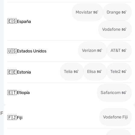
Movistar
Orange
🇪🇸
España
Vodafone
Verizon
AT&T
🇺🇸
Estados Unidos
Telia
Elisa
Tele2
🇪🇪
Estonia
🇪🇹
Etiopía
Safaricom
F
Vodafone Fiji
🇫🇯
Fiji