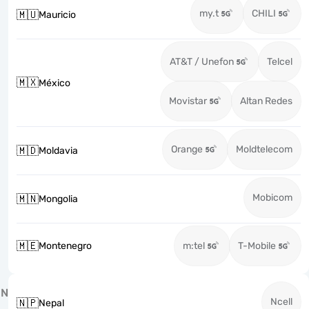
my.t
CHILI
🇲🇺
Mauricio
AT&T / Unefon
Telcel
🇲🇽
México
Movistar
Altan Redes
Orange
Moldtelecom
🇲🇩
Moldavia
Mobicom
🇲🇳
Mongolia
🇲🇪
Montenegro
m:tel
T-Mobile
N
Ncell
🇳🇵
Nepal