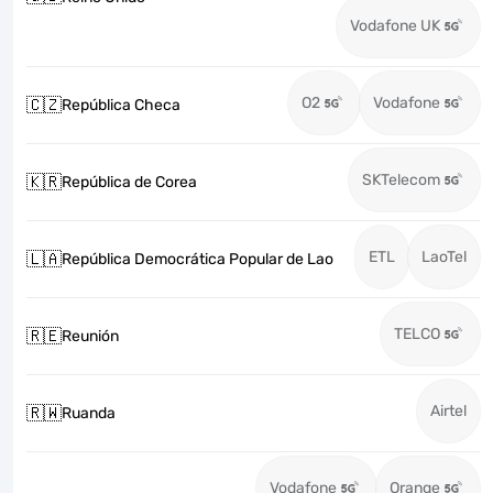
Vodafone UK
O2
Vodafone
🇨🇿
República Checa
SKTelecom
🇰🇷
República de Corea
ETL
LaoTel
🇱🇦
República Democrática Popular de Lao
TELCO
🇷🇪
Reunión
Airtel
🇷🇼
Ruanda
Vodafone
Orange