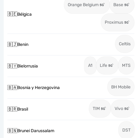
Orange Belgium
Base
🇧🇪
Bélgica
Proximus
Celtiis
🇧🇯
Benin
A1
Life
MTS
🇧🇾
Bielorrusia
BH Mobile
🇧🇦
Bosnia y Herzegovina
TIM
Vivo
🇧🇷
Brasil
DST
🇧🇳
Brunei Darussalam