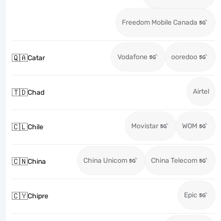
Freedom Mobile Canada
Vodafone
ooredoo
🇶🇦
Catar
Airtel
🇹🇩
Chad
Movistar
WOM
🇨🇱
Chile
China Unicom
China Telecom
🇨🇳
China
Epic
🇨🇾
Chipre