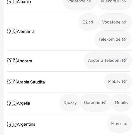
Vodafone
Telekom.al
🇦🇱
Albania
O2
Vodafone
🇩🇪
Alemania
Telekom.de
Andorra Telecom
🇦🇩
Andorra
Mobily
🇸🇦
Arabia Saudita
Djezzy
Ooredoo
Mobilis
🇩🇿
Argelia
Movistar
🇦🇷
Argentina