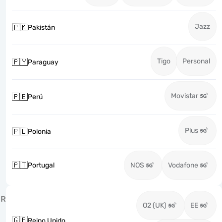
Jazz
🇵🇰
Pakistán
Tigo
Personal
🇵🇾
Paraguay
Movistar
🇵🇪
Perú
Plus
🇵🇱
Polonia
🇵🇹
Portugal
NOS
Vodafone
R
O2 (UK)
EE
🇬🇧
Reino Unido