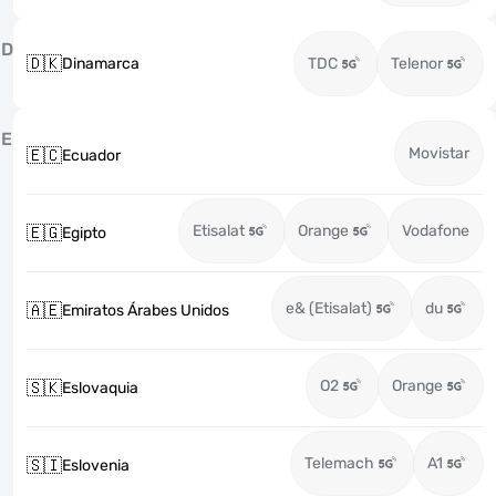
D
🇩🇰
Dinamarca
TDC
Telenor
E
Movistar
🇪🇨
Ecuador
Etisalat
Orange
Vodafone
🇪🇬
Egipto
e& (Etisalat)
du
🇦🇪
Emiratos Árabes Unidos
O2
Orange
🇸🇰
Eslovaquia
Telemach
A1
🇸🇮
Eslovenia