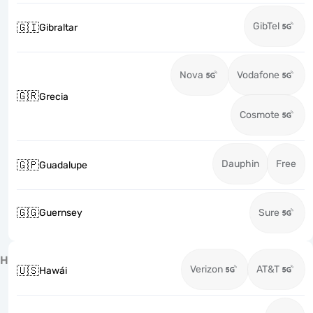
GibTel
🇬🇮
Gibraltar
Nova
Vodafone
🇬🇷
Grecia
Cosmote
Dauphin
Free
🇬🇵
Guadalupe
🇬🇬
Guernsey
Sure
H
Verizon
AT&T
🇺🇸
Hawái