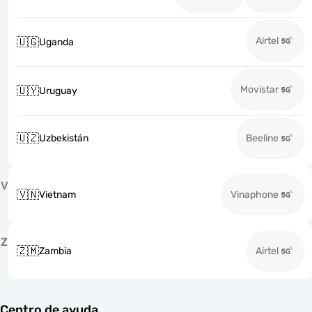
Airtel
🇺🇬
Uganda
Movistar
🇺🇾
Uruguay
🇺🇿
Uzbekistán
Beeline
V
🇻🇳
Vietnam
Vinaphone
Z
🇿🇲
Zambia
Airtel
Centro de ayuda