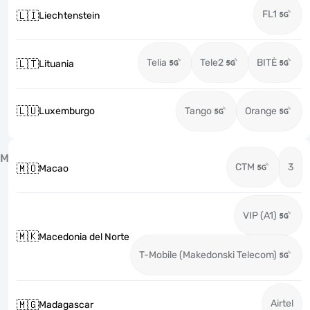
FL1
🇱🇮
Liechtenstein
Telia
Tele2
BITĖ
🇱🇹
Lituania
🇱🇺
Luxemburgo
Tango
Orange
M
CTM
3
🇲🇴
Macao
VIP (A1)
🇲🇰
Macedonia del Norte
T-Mobile (Makedonski Telecom)
Airtel
🇲🇬
Madagascar