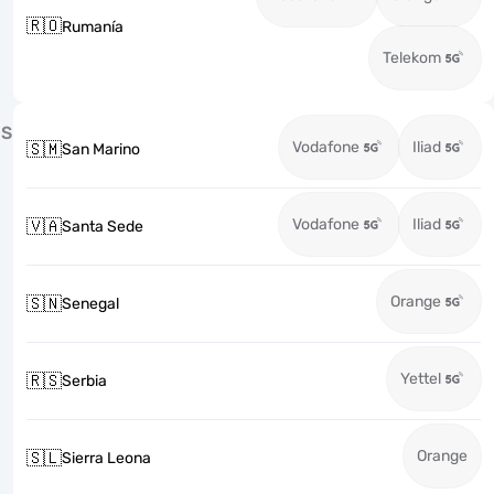
🇷🇴
Rumanía
Telekom
S
Vodafone
Iliad
🇸🇲
San Marino
Vodafone
Iliad
🇻🇦
Santa Sede
Orange
🇸🇳
Senegal
Yettel
🇷🇸
Serbia
Orange
🇸🇱
Sierra Leona