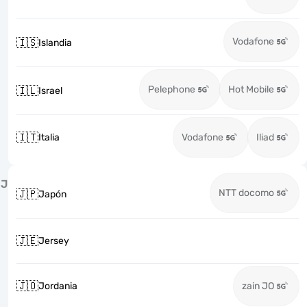
Vodafone
🇮🇸
Islandia
Pelephone
Hot Mobile
🇮🇱
Israel
🇮🇹
Italia
Vodafone
Iliad
J
NTT docomo
🇯🇵
Japón
🇯🇪
Jersey
🇯🇴
Jordania
zain JO