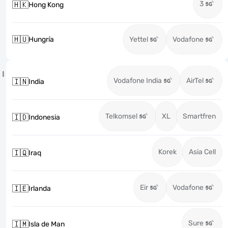
3
🇭🇰
Hong Kong
🇭🇺
Hungría
Yettel
Vodafone
I
Vodafone India
AirTel
🇮🇳
India
Telkomsel
XL
Smartfren
🇮🇩
Indonesia
Korek
Asia Cell
🇮🇶
Iraq
Eir
Vodafone
🇮🇪
Irlanda
Sure
🇮🇲
Isla de Man