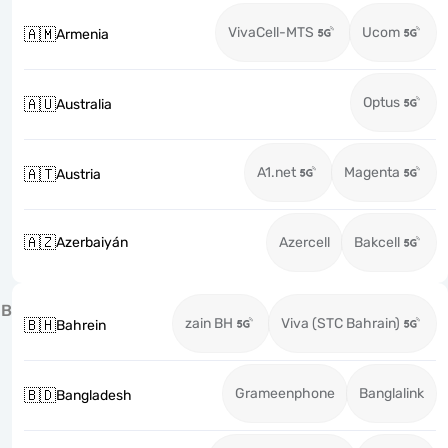
VivaCell-MTS
Ucom
🇦🇲
Armenia
Optus
🇦🇺
Australia
A1.net
Magenta
🇦🇹
Austria
🇦🇿
Azerbaiyán
Azercell
Bakcell
B
zain BH
Viva (STC Bahrain)
🇧🇭
Bahrein
Grameenphone
Banglalink
🇧🇩
Bangladesh