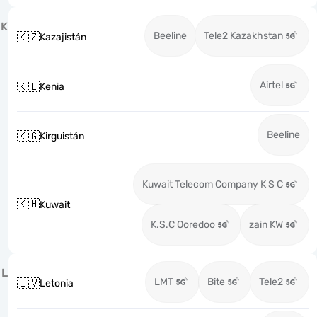
K
Beeline
Tele2 Kazakhstan
🇰🇿
Kazajistán
Airtel
🇰🇪
Kenia
Beeline
🇰🇬
Kirguistán
Kuwait Telecom Company K S C
🇰🇼
Kuwait
K.S.C Ooredoo
zain KW
L
LMT
Bite
Tele2
🇱🇻
Letonia