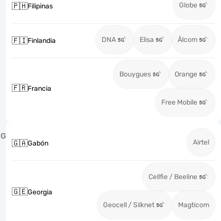
Globe
🇵🇭
Filipinas
DNA
Elisa
Ålcom
🇫🇮
Finlandia
Bouygues
Orange
🇫🇷
Francia
Free Mobile
G
Airtel
🇬🇦
Gabón
Cellfie / Beeline
🇬🇪
Georgia
Geocell / Silknet
Magticom