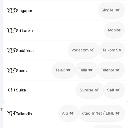
SingTel
🇸🇬
Singapur
Mobitel
🇱🇰
Sri Lanka
Vodacom
Telkom SA
🇿🇦
Sudáfrica
Tele2
Telia
Telenor
🇸🇪
Suecia
🇨🇭
Suiza
Sunrise
Salt
T
AIS
dtac TriNet / LINE
🇹🇭
Tailandia