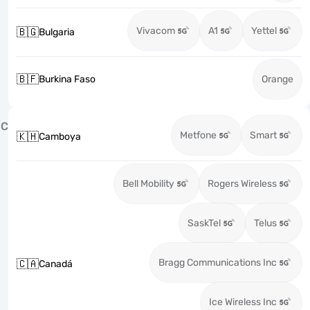
Vivacom
A1
Yettel
🇧🇬
Bulgaria
🇧🇫
Burkina Faso
Orange
C
Metfone
Smart
🇰🇭
Camboya
Bell Mobility
Rogers Wireless
SaskTel
Telus
Bragg Communications Inc
🇨🇦
Canadá
Ice Wireless Inc