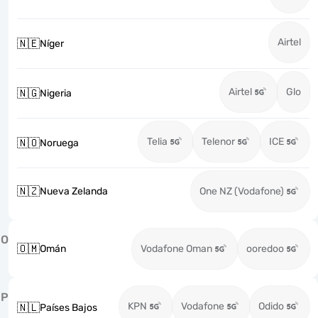
Airtel
🇳🇪
Níger
Airtel
Glo
🇳🇬
Nigeria
Telia
Telenor
ICE
🇳🇴
Noruega
🇳🇿
Nueva Zelanda
One NZ (Vodafone)
O
🇴🇲
Omán
Vodafone Oman
ooredoo
P
KPN
Vodafone
Odido
🇳🇱
Países Bajos