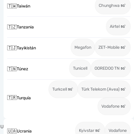
Chunghwa
🇹🇼
Taiwán
Airtel
🇹🇿
Tanzania
Megafon
ZET-Mobile
🇹🇯
Tayikistán
Tunicell
OOREDOO TN
🇹🇳
Túnez
Turkcell
Türk Telekom (Avea)
🇹🇷
Turquía
Vodafone
U
Kyivstar
Vodafone
🇺🇦
Ucrania