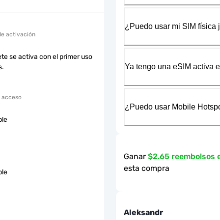
¿Puedo usar mi SIM física 
de activación
te se activa con el primer uso
Ya tengo una eSIM activa en
s.
 acceso
¿Puedo usar Mobile Hotspo
ble
Ganar
$2.65 reembolsos 
esta compra
ble
Aleksandr