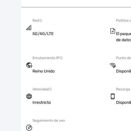
Red
Política 
5G/4G/LTE
El paque
de dato
Enrutamiento IP
Punto de
Reino Unido
Disponi
Velocidad
Recarga
Irrestricto
Disponi
Seguimiento de uso