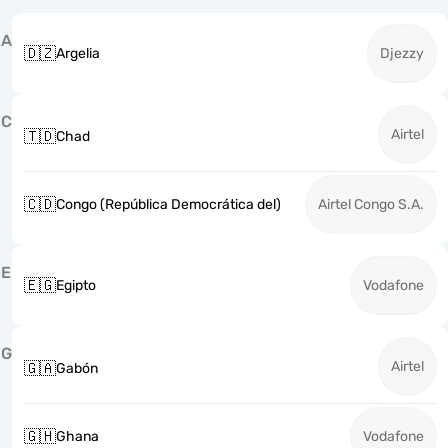
A
🇩🇿
Argelia
Djezzy
C
Airtel
🇹🇩
Chad
🇨🇩
Congo (República Democrática del)
Airtel Congo S.A.
E
🇪🇬
Egipto
Vodafone
G
Airtel
🇬🇦
Gabón
🇬🇭
Ghana
Vodafone