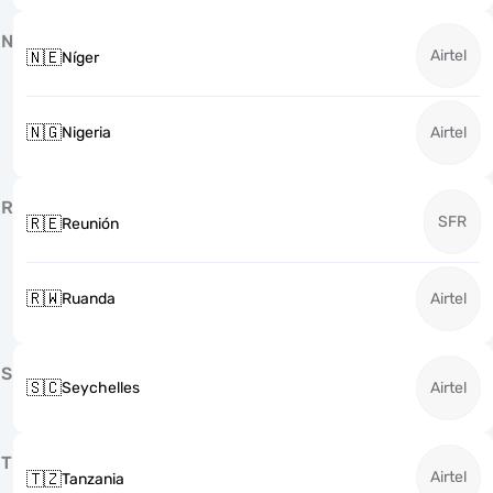
N
Airtel
🇳🇪
Níger
🇳🇬
Nigeria
Airtel
R
SFR
🇷🇪
Reunión
🇷🇼
Ruanda
Airtel
S
🇸🇨
Seychelles
Airtel
T
Airtel
🇹🇿
Tanzania