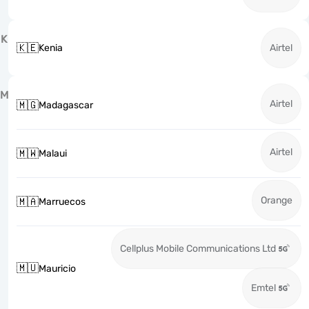
K
🇰🇪
Kenia
Airtel
M
Airtel
🇲🇬
Madagascar
Airtel
🇲🇼
Malaui
Orange
🇲🇦
Marruecos
Cellplus Mobile Communications Ltd
🇲🇺
Mauricio
Emtel