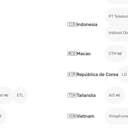
PT Telekom
🇮🇩
Indonesia
Indosat O
🇲🇴
Macao
CTM
🇰🇷
República de Corea
LG
🇹🇭
Tailandia
el
ETL
AIS
🇻🇳
Vietnam
Vinaphon