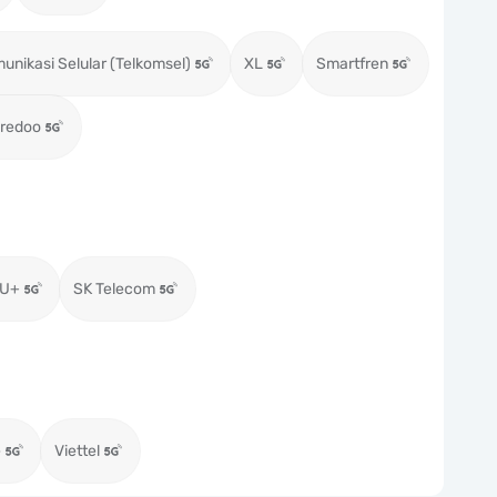
unikasi Selular (Telkomsel)
XL
Smartfren
oredoo
 U+
SK Telecom
e
Viettel