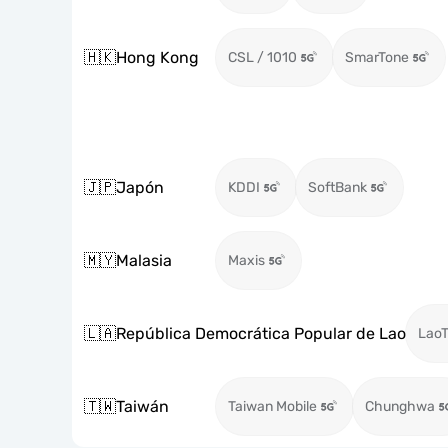
🇭🇰
Hong Kong
CSL / 1010
SmarTone
🇯🇵
Japón
KDDI
SoftBank
🇲🇾
Malasia
Maxis
🇱🇦
República Democrática Popular de Lao
LaoT
🇹🇼
Taiwán
Taiwan Mobile
Chunghwa