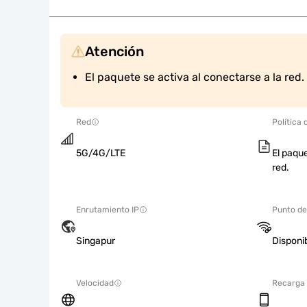
Atención
El paquete se activa al conectarse a la red.
Red
Política 
5G/4G/LTE
El paque
red.
Enrutamiento IP
Punto de
Singapur
Disponi
Velocidad
Recarga