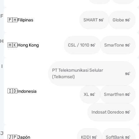
F
🇵🇭
Filipinas
SMART
Globe
H
🇭🇰
Hong Kong
CSL / 1010
SmarTone
I
PT Telekomunikasi Selular
(Telkomsel)
🇮🇩
Indonesia
XL
Smartfren
Indosat Ooredoo
J
🇯🇵
Japón
KDDI
SoftBank