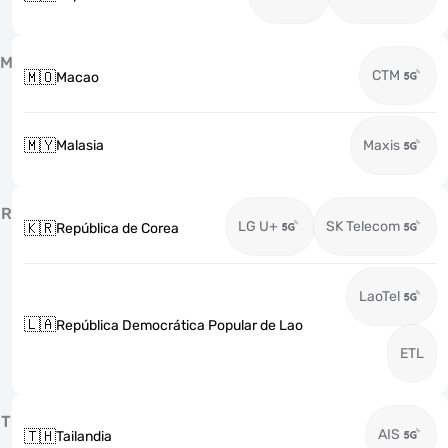
M
CTM
🇲🇴
Macao
🇲🇾
Malasia
Maxis
R
LG U+
SK Telecom
🇰🇷
República de Corea
LaoTel
🇱🇦
República Democrática Popular de Lao
ETL
T
AIS
🇹🇭
Tailandia