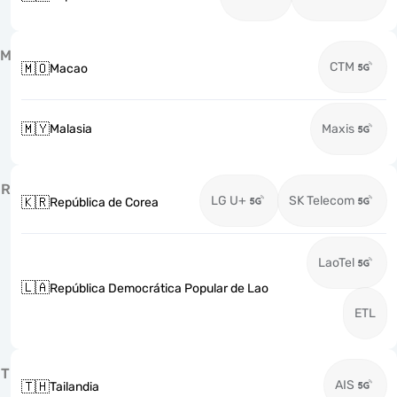
M
CTM
🇲🇴
Macao
🇲🇾
Malasia
Maxis
R
LG U+
SK Telecom
🇰🇷
República de Corea
LaoTel
🇱🇦
República Democrática Popular de Lao
ETL
T
AIS
🇹🇭
Tailandia