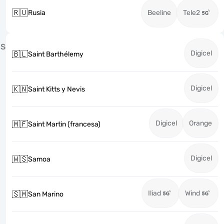
🇷🇺
Rusia
Beeline
Tele2
S
Digicel
🇧🇱
Saint Barthélemy
Digicel
🇰🇳
Saint Kitts y Nevis
Digicel
Orange
🇲🇫
Saint Martin (francesa)
Digicel
🇼🇸
Samoa
Iliad
Wind
🇸🇲
San Marino