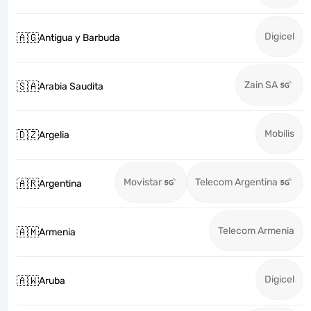
Digicel
🇦🇬
Antigua y Barbuda
Zain SA
🇸🇦
Arabia Saudita
Mobilis
🇩🇿
Argelia
Movistar
Telecom Argentina
🇦🇷
Argentina
Telecom Armenia
🇦🇲
Armenia
Digicel
🇦🇼
Aruba