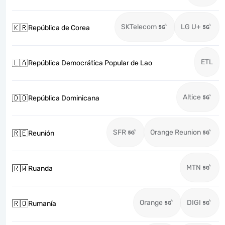
SKTelecom
LG U+
🇰🇷
República de Corea
ETL
🇱🇦
República Democrática Popular de Lao
Altice
🇩🇴
República Dominicana
SFR
Orange Reunion
🇷🇪
Reunión
MTN
🇷🇼
Ruanda
Orange
DIGI
🇷🇴
Rumanía