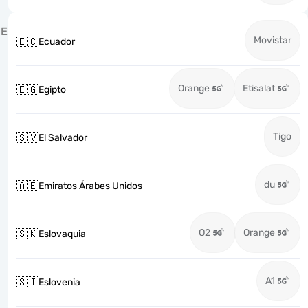
E
Movistar
🇪🇨
Ecuador
Orange
Etisalat
🇪🇬
Egipto
Tigo
🇸🇻
El Salvador
du
🇦🇪
Emiratos Árabes Unidos
O2
Orange
🇸🇰
Eslovaquia
A1
🇸🇮
Eslovenia