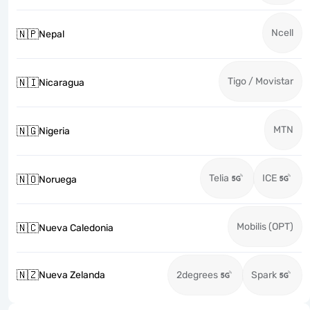
Ncell
🇳🇵
Nepal
Tigo / Movistar
🇳🇮
Nicaragua
MTN
🇳🇬
Nigeria
Telia
ICE
🇳🇴
Noruega
Mobilis (OPT)
🇳🇨
Nueva Caledonia
🇳🇿
Nueva Zelanda
2degrees
Spark