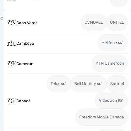
C
CVMOVEL
UNITEL
🇨🇻
Cabo Verde
Metfone
🇰🇭
Camboya
MTN Cameroon
🇨🇲
Camerún
Telus
Bell Mobility
Sasktel
Videotron
🇨🇦
Canadá
Freedom Mobile Canada