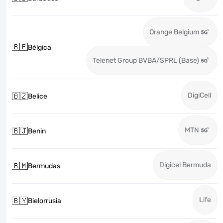
Orange Belgium
🇧🇪
Bélgica
Telenet Group BVBA/SPRL (Base)
DigiCell
🇧🇿
Belice
MTN
🇧🇯
Benin
Digicel Bermuda
🇧🇲
Bermudas
Life
🇧🇾
Bielorrusia