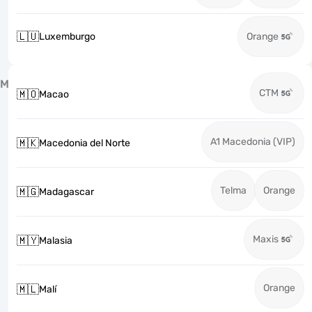
🇱🇺
Luxemburgo
Orange
M
CTM
🇲🇴
Macao
A1 Macedonia (VIP)
🇲🇰
Macedonia del Norte
Telma
Orange
🇲🇬
Madagascar
Maxis
🇲🇾
Malasia
Orange
🇲🇱
Malí