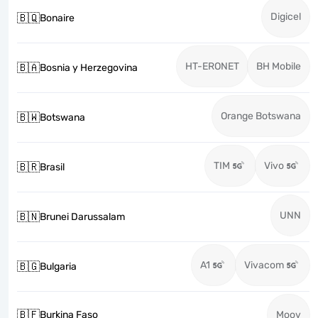
Digicel
🇧🇶
Bonaire
HT-ERONET
BH Mobile
🇧🇦
Bosnia y Herzegovina
Orange Botswana
🇧🇼
Botswana
TIM
Vivo
🇧🇷
Brasil
UNN
🇧🇳
Brunei Darussalam
A1
Vivacom
🇧🇬
Bulgaria
🇧🇫
Burkina Faso
Moov