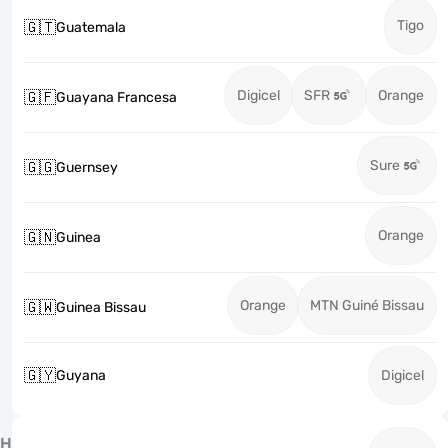
Tigo
🇬🇹
Guatemala
Digicel
SFR
Orange
🇬🇫
Guayana Francesa
Sure
🇬🇬
Guernsey
Orange
🇬🇳
Guinea
Orange
MTN Guiné Bissau
🇬🇼
Guinea Bissau
🇬🇾
Guyana
Digicel
H