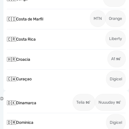
MTN
Orange
🇨🇮
Costa de Marfil
Liberty
🇨🇷
Costa Rica
A1
🇭🇷
Croacia
🇨🇼
Curaçao
Digicel
D
Telia
Nuuuday
🇩🇰
Dinamarca
🇩🇲
Dominica
Digicel