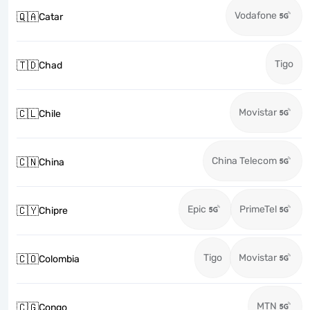
Vodafone
🇶🇦
Catar
Tigo
🇹🇩
Chad
Movistar
🇨🇱
Chile
China Telecom
🇨🇳
China
Epic
PrimeTel
🇨🇾
Chipre
Tigo
Movistar
🇨🇴
Colombia
MTN
🇨🇬
Congo