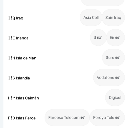
Asia Cell
Zain Iraq
🇮🇶
Iraq
3
Eir
🇮🇪
Irlanda
Sure
🇮🇲
Isla de Man
Vodafone
🇮🇸
Islandia
Digicel
🇰🇾
Islas Caimán
Faroese Telecom
Foroya Tele
🇫🇴
Islas Feroe