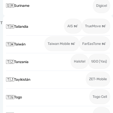
🇸🇷
Suriname
Digicel
T
AIS
TrueMove
🇹🇭
Tailandia
Taiwan Mobile
FarEasTone
🇹🇼
Taiwán
Halotel
tiGO (Yas)
🇹🇿
Tanzania
ZET-Mobile
🇹🇯
Tayikistán
Togo Cell
🇹🇬
Togo