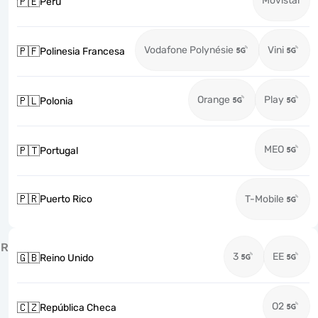
Movistar
🇵🇪
Perú
Vodafone Polynésie
Vini
🇵🇫
Polinesia Francesa
Orange
Play
🇵🇱
Polonia
MEO
🇵🇹
Portugal
🇵🇷
Puerto Rico
T-Mobile
R
3
EE
🇬🇧
Reino Unido
O2
🇨🇿
República Checa