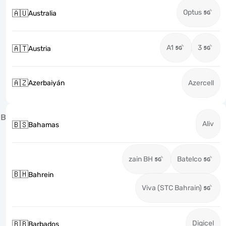
Optus
🇦🇺
Australia
A1
3
🇦🇹
Austria
🇦🇿
Azerbaiyán
Azercell
B
Aliv
🇧🇸
Bahamas
zain BH
Batelco
🇧🇭
Bahrein
Viva (STC Bahrain)
Digicel
🇧🇧
Barbados