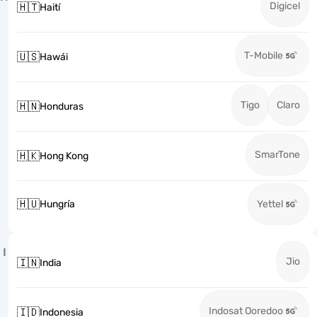
Digicel
🇭🇹
Haití
T-Mobile
🇺🇸
Hawái
Tigo
Claro
🇭🇳
Honduras
SmarTone
🇭🇰
Hong Kong
🇭🇺
Hungría
Yettel
I
Jio
🇮🇳
India
Indosat Ooredoo
🇮🇩
Indonesia