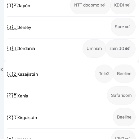
NTT docomo
KDDI
🇯🇵
Japón
Sure
🇯🇪
Jersey
🇯🇴
Jordania
Umniah
zain JO
K
Tele2
Beeline
🇰🇿
Kazajistán
Safaricom
🇰🇪
Kenia
Beeline
🇰🇬
Kirguistán
IPKO