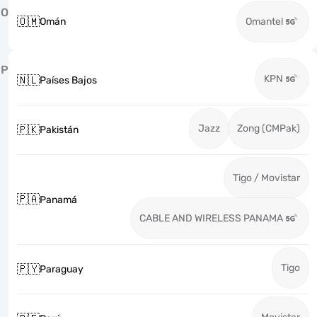
O
🇴🇲
Omán
Omantel
P
KPN
🇳🇱
Países Bajos
Jazz
Zong (CMPak)
🇵🇰
Pakistán
Tigo / Movistar
🇵🇦
Panamá
CABLE AND WIRELESS PANAMA
Tigo
🇵🇾
Paraguay