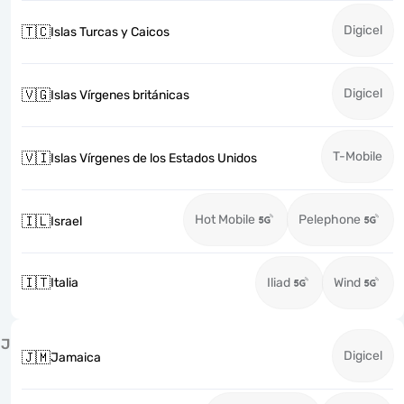
Digicel
🇹🇨
Islas Turcas y Caicos
Digicel
🇻🇬
Islas Vírgenes británicas
T-Mobile
🇻🇮
Islas Vírgenes de los Estados Unidos
Hot Mobile
Pelephone
🇮🇱
Israel
🇮🇹
Italia
Iliad
Wind
J
Digicel
🇯🇲
Jamaica