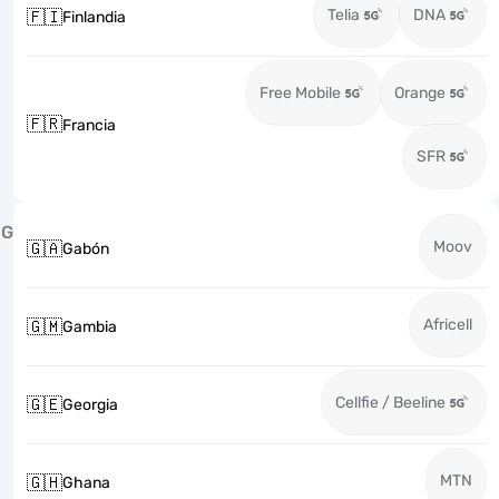
Telia
DNA
🇫🇮
Finlandia
Free Mobile
Orange
🇫🇷
Francia
SFR
G
Moov
🇬🇦
Gabón
Africell
🇬🇲
Gambia
Cellfie / Beeline
🇬🇪
Georgia
MTN
🇬🇭
Ghana