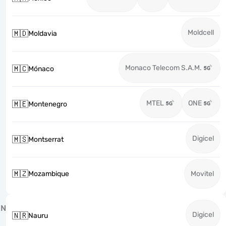
Moldcell
🇲🇩
Moldavia
Monaco Telecom S.A.M.
🇲🇨
Mónaco
MTEL
ONE
🇲🇪
Montenegro
Digicel
🇲🇸
Montserrat
🇲🇿
Mozambique
Movitel
N
Digicel
🇳🇷
Nauru