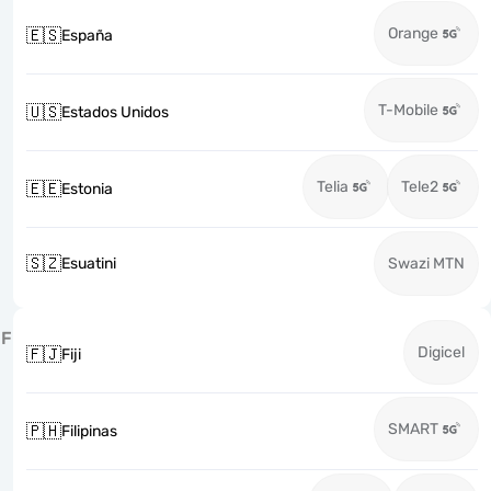
Orange
🇪🇸
España
T-Mobile
🇺🇸
Estados Unidos
Telia
Tele2
🇪🇪
Estonia
🇸🇿
Esuatini
Swazi MTN
F
Digicel
🇫🇯
Fiji
SMART
🇵🇭
Filipinas