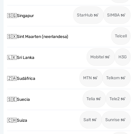
StarHub
SIMBA
🇸🇬
Singapur
Telcell
🇸🇽
Sint Maarten (neerlandesa)
Mobitel
H3G
🇱🇰
Sri Lanka
MTN
Telkom
🇿🇦
Sudáfrica
Telia
Tele2
🇸🇪
Suecia
Salt
Sunrise
🇨🇭
Suiza