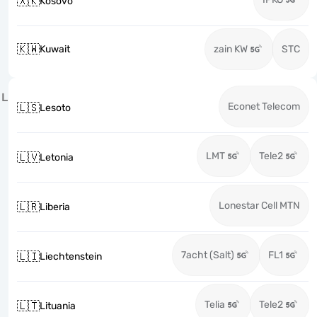
🇽🇰
Kosovo
🇰🇼
Kuwait
zain KW
STC
L
Econet Telecom
🇱🇸
Lesoto
LMT
Tele2
🇱🇻
Letonia
Lonestar Cell MTN
🇱🇷
Liberia
7acht (Salt)
FL1
🇱🇮
Liechtenstein
Telia
Tele2
🇱🇹
Lituania