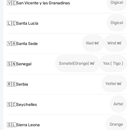
Digicel
🇻🇨
San Vicente y las Granadinas
Digicel
🇱🇨
Santa Lucía
Iliad
Wind
🇻🇦
Santa Sede
Sonatel(Orange)
Yas ( Tigo )
🇸🇳
Senegal
Yettel
🇷🇸
Serbia
Airtel
🇸🇨
Seychelles
Orange
🇸🇱
Sierra Leona