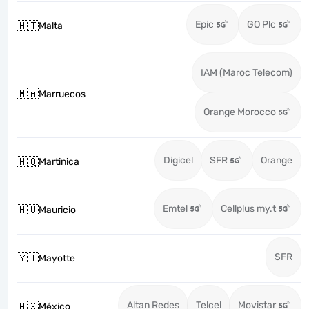
Epic
GO Plc
🇲🇹
Malta
IAM (Maroc Telecom)
🇲🇦
Marruecos
Orange Morocco
Digicel
SFR
Orange
🇲🇶
Martinica
Emtel
Cellplus my.t
🇲🇺
Mauricio
SFR
🇾🇹
Mayotte
Altan Redes
Telcel
Movistar
🇲🇽
México