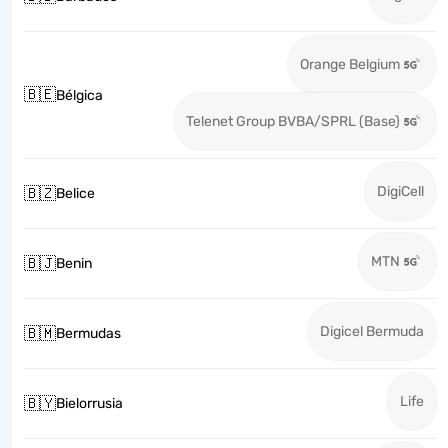
Orange Belgium
🇧🇪
Bélgica
Telenet Group BVBA/SPRL (Base)
DigiCell
🇧🇿
Belice
MTN
🇧🇯
Benin
Digicel Bermuda
🇧🇲
Bermudas
Life
🇧🇾
Bielorrusia