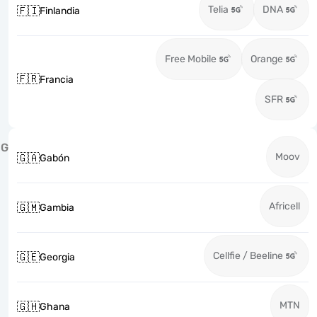
Telia
DNA
🇫🇮
Finlandia
Free Mobile
Orange
🇫🇷
Francia
SFR
G
Moov
🇬🇦
Gabón
Africell
🇬🇲
Gambia
Cellfie / Beeline
🇬🇪
Georgia
MTN
🇬🇭
Ghana