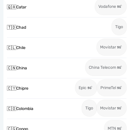
Vodafone
🇶🇦
Catar
Tigo
🇹🇩
Chad
Movistar
🇨🇱
Chile
China Telecom
🇨🇳
China
Epic
PrimeTel
🇨🇾
Chipre
Tigo
Movistar
🇨🇴
Colombia
MTN
🇨🇬
Congo