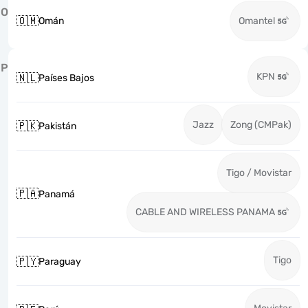
O
🇴🇲
Omán
Omantel
P
KPN
🇳🇱
Países Bajos
Jazz
Zong (CMPak)
🇵🇰
Pakistán
Tigo / Movistar
🇵🇦
Panamá
CABLE AND WIRELESS PANAMA
Tigo
🇵🇾
Paraguay