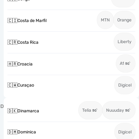
MTN
Orange
🇨🇮
Costa de Marfil
Liberty
🇨🇷
Costa Rica
A1
🇭🇷
Croacia
🇨🇼
Curaçao
Digicel
D
Telia
Nuuuday
🇩🇰
Dinamarca
🇩🇲
Dominica
Digicel