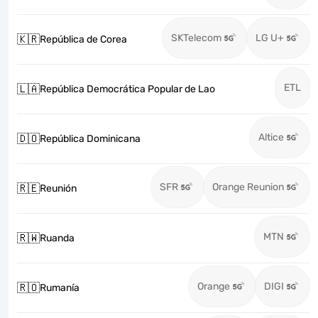
SKTelecom
LG U+
🇰🇷
República de Corea
ETL
🇱🇦
República Democrática Popular de Lao
Altice
🇩🇴
República Dominicana
SFR
Orange Reunion
🇷🇪
Reunión
MTN
🇷🇼
Ruanda
Orange
DIGI
🇷🇴
Rumanía