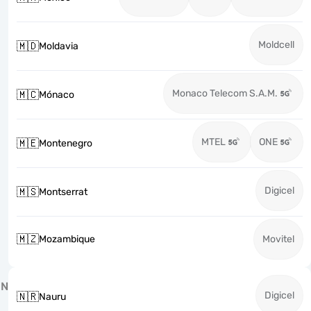
Moldcell
🇲🇩
Moldavia
Monaco Telecom S.A.M.
🇲🇨
Mónaco
MTEL
ONE
🇲🇪
Montenegro
Digicel
🇲🇸
Montserrat
🇲🇿
Mozambique
Movitel
N
Digicel
🇳🇷
Nauru