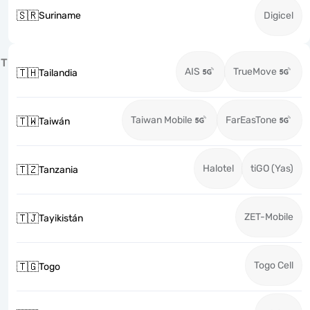
🇸🇷
Suriname
Digicel
T
AIS
TrueMove
🇹🇭
Tailandia
Taiwan Mobile
FarEasTone
🇹🇼
Taiwán
Halotel
tiGO (Yas)
🇹🇿
Tanzania
ZET-Mobile
🇹🇯
Tayikistán
Togo Cell
🇹🇬
Togo