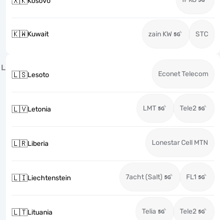
🇽🇰
Kosovo
🇰🇼
Kuwait
zain KW
STC
L
Econet Telecom
🇱🇸
Lesoto
LMT
Tele2
🇱🇻
Letonia
Lonestar Cell MTN
🇱🇷
Liberia
7acht (Salt)
FL1
🇱🇮
Liechtenstein
Telia
Tele2
🇱🇹
Lituania