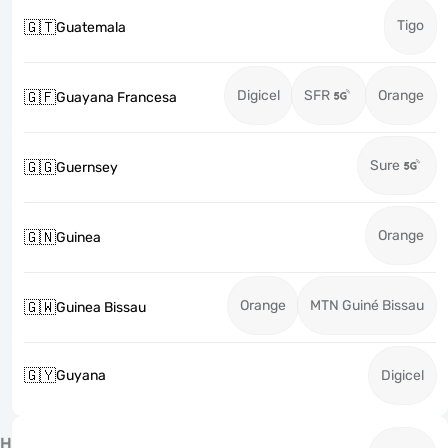
Tigo
🇬🇹
Guatemala
Digicel
SFR
Orange
🇬🇫
Guayana Francesa
Sure
🇬🇬
Guernsey
Orange
🇬🇳
Guinea
Orange
MTN Guiné Bissau
🇬🇼
Guinea Bissau
🇬🇾
Guyana
Digicel
H