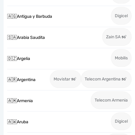
Digicel
🇦🇬
Antigua y Barbuda
Zain SA
🇸🇦
Arabia Saudita
Mobilis
🇩🇿
Argelia
Movistar
Telecom Argentina
🇦🇷
Argentina
Telecom Armenia
🇦🇲
Armenia
Digicel
🇦🇼
Aruba