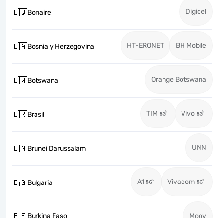
Digicel
🇧🇶
Bonaire
HT-ERONET
BH Mobile
🇧🇦
Bosnia y Herzegovina
Orange Botswana
🇧🇼
Botswana
TIM
Vivo
🇧🇷
Brasil
UNN
🇧🇳
Brunei Darussalam
A1
Vivacom
🇧🇬
Bulgaria
🇧🇫
Burkina Faso
Moov