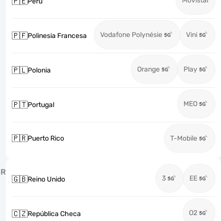
Movistar
🇵🇪
Perú
Vodafone Polynésie
Vini
🇵🇫
Polinesia Francesa
Orange
Play
🇵🇱
Polonia
MEO
🇵🇹
Portugal
🇵🇷
Puerto Rico
T-Mobile
R
3
EE
🇬🇧
Reino Unido
O2
🇨🇿
República Checa