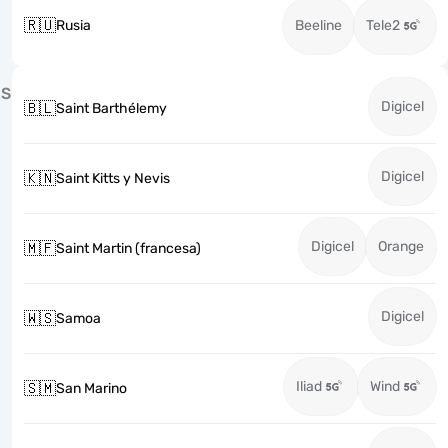
🇷🇺
Rusia
Beeline
Tele2
S
Digicel
🇧🇱
Saint Barthélemy
Digicel
🇰🇳
Saint Kitts y Nevis
Digicel
Orange
🇲🇫
Saint Martin (francesa)
Digicel
🇼🇸
Samoa
Iliad
Wind
🇸🇲
San Marino