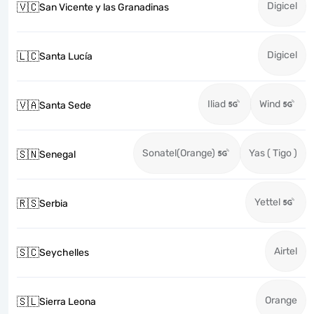
Digicel
🇻🇨
San Vicente y las Granadinas
Digicel
🇱🇨
Santa Lucía
Iliad
Wind
🇻🇦
Santa Sede
Sonatel(Orange)
Yas ( Tigo )
🇸🇳
Senegal
Yettel
🇷🇸
Serbia
Airtel
🇸🇨
Seychelles
Orange
🇸🇱
Sierra Leona