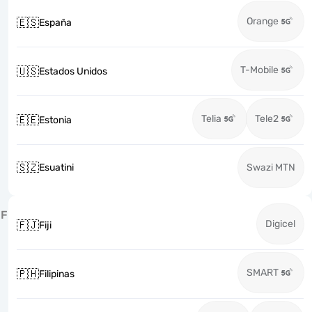
Orange
🇪🇸
España
T-Mobile
🇺🇸
Estados Unidos
Telia
Tele2
🇪🇪
Estonia
🇸🇿
Esuatini
Swazi MTN
F
Digicel
🇫🇯
Fiji
SMART
🇵🇭
Filipinas