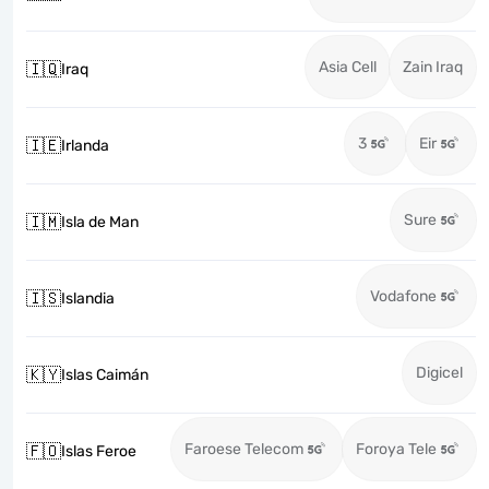
Asia Cell
Zain Iraq
🇮🇶
Iraq
3
Eir
🇮🇪
Irlanda
Sure
🇮🇲
Isla de Man
Vodafone
🇮🇸
Islandia
Digicel
🇰🇾
Islas Caimán
Faroese Telecom
Foroya Tele
🇫🇴
Islas Feroe