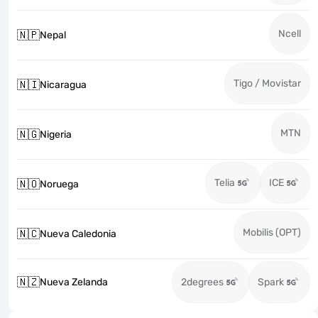
Ncell
🇳🇵
Nepal
Tigo / Movistar
🇳🇮
Nicaragua
MTN
🇳🇬
Nigeria
Telia
ICE
🇳🇴
Noruega
Mobilis (OPT)
🇳🇨
Nueva Caledonia
🇳🇿
Nueva Zelanda
2degrees
Spark