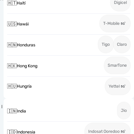
Digicel
🇭🇹
Haití
T-Mobile
🇺🇸
Hawái
Tigo
Claro
🇭🇳
Honduras
SmarTone
🇭🇰
Hong Kong
🇭🇺
Hungría
Yettel
I
Jio
🇮🇳
India
Indosat Ooredoo
🇮🇩
Indonesia