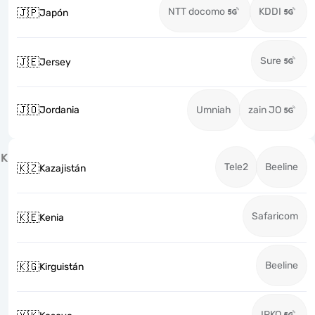
NTT docomo
KDDI
🇯🇵
Japón
Sure
🇯🇪
Jersey
🇯🇴
Jordania
Umniah
zain JO
K
Tele2
Beeline
🇰🇿
Kazajistán
Safaricom
🇰🇪
Kenia
Beeline
🇰🇬
Kirguistán
IPKO