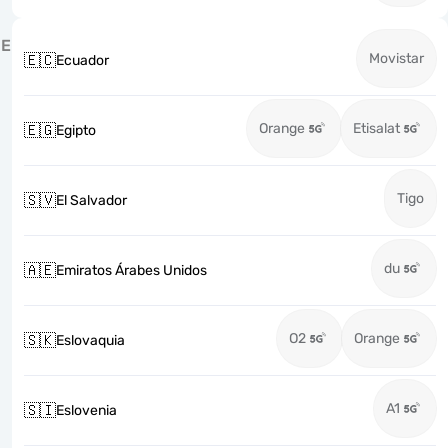
E
Movistar
🇪🇨
Ecuador
Orange
Etisalat
🇪🇬
Egipto
Tigo
🇸🇻
El Salvador
du
🇦🇪
Emiratos Árabes Unidos
O2
Orange
🇸🇰
Eslovaquia
A1
🇸🇮
Eslovenia