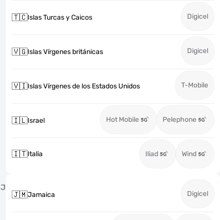
Digicel
🇹🇨
Islas Turcas y Caicos
Digicel
🇻🇬
Islas Vírgenes británicas
T-Mobile
🇻🇮
Islas Vírgenes de los Estados Unidos
Hot Mobile
Pelephone
🇮🇱
Israel
🇮🇹
Italia
Iliad
Wind
J
Digicel
🇯🇲
Jamaica