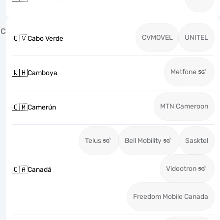
C
CVMOVEL
UNITEL
🇨🇻
Cabo Verde
Metfone
🇰🇭
Camboya
MTN Cameroon
🇨🇲
Camerún
Telus
Bell Mobility
Sasktel
Videotron
🇨🇦
Canadá
Freedom Mobile Canada