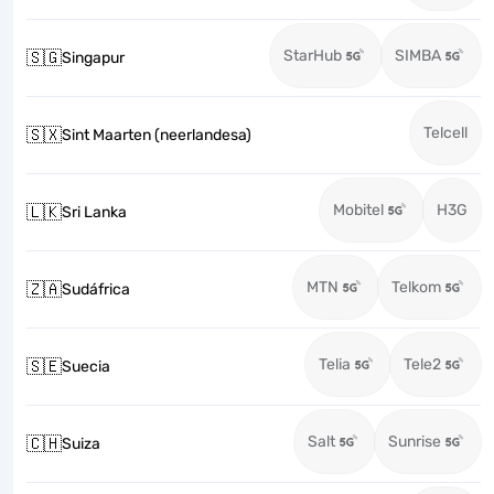
StarHub
SIMBA
🇸🇬
Singapur
Telcell
🇸🇽
Sint Maarten (neerlandesa)
Mobitel
H3G
🇱🇰
Sri Lanka
MTN
Telkom
🇿🇦
Sudáfrica
Telia
Tele2
🇸🇪
Suecia
Salt
Sunrise
🇨🇭
Suiza