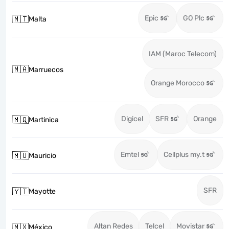
Epic
GO Plc
🇲🇹
Malta
IAM (Maroc Telecom)
🇲🇦
Marruecos
Orange Morocco
Digicel
SFR
Orange
🇲🇶
Martinica
Emtel
Cellplus my.t
🇲🇺
Mauricio
SFR
🇾🇹
Mayotte
Altan Redes
Telcel
Movistar
🇲🇽
México