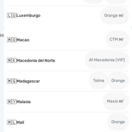
🇱🇺
Luxemburgo
Orange
M
CTM
🇲🇴
Macao
A1 Macedonia (VIP)
🇲🇰
Macedonia del Norte
Telma
Orange
🇲🇬
Madagascar
Maxis
🇲🇾
Malasia
Orange
🇲🇱
Malí