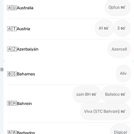
Optus
🇦🇺
Australia
A1
3
🇦🇹
Austria
🇦🇿
Azerbaiyán
Azercell
B
Aliv
🇧🇸
Bahamas
zain BH
Batelco
🇧🇭
Bahrein
Viva (STC Bahrain)
Digicel
🇧🇧
Barbados