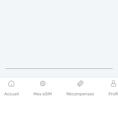
Français
Accueil
Mes eSIM
Récompenses
Profi
Mobimatter est un canal numérique pour les services de
télécommunications, qui permet aux consommateurs de trouver
et d'acheter les meilleures offres d'eSIM dans le monde.