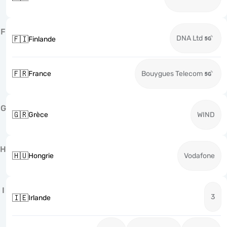
F
DNA Ltd
🇫🇮
Finlande
🇫🇷
France
Bouygues Telecom
G
🇬🇷
Grèce
WIND
H
🇭🇺
Hongrie
Vodafone
I
3
🇮🇪
Irlande