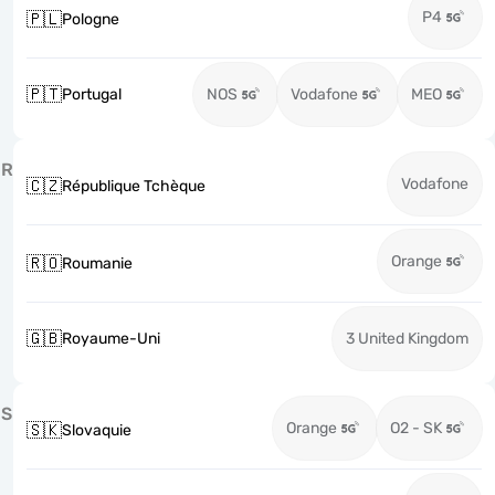
P4
🇵🇱
Pologne
🇵🇹
Portugal
NOS
Vodafone
MEO
R
Vodafone
🇨🇿
République Tchèque
Orange
🇷🇴
Roumanie
🇬🇧
Royaume-Uni
3 United Kingdom
S
Orange
O2 - SK
🇸🇰
Slovaquie