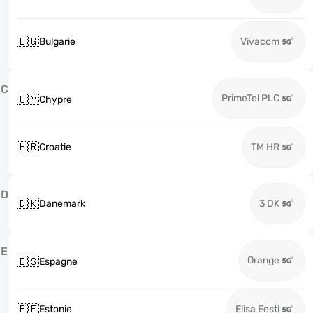
🇧🇬
Bulgarie
Vivacom
C
PrimeTel PLC
🇨🇾
Chypre
🇭🇷
Croatie
TM HR
D
🇩🇰
Danemark
3 DK
E
Orange
🇪🇸
Espagne
🇪🇪
Estonie
Elisa Eesti