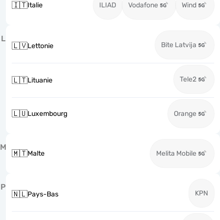
🇮🇹
Italie
ILIAD
Vodafone
Wind
L
Bite Latvija
🇱🇻
Lettonie
Tele2
🇱🇹
Lituanie
🇱🇺
Luxembourg
Orange
M
🇲🇹
Malte
Melita Mobile
P
KPN
🇳🇱
Pays-Bas