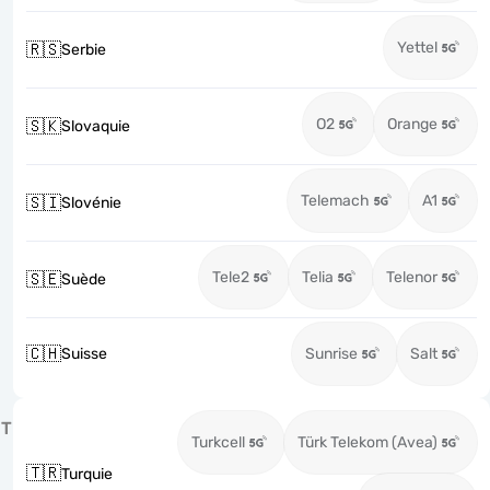
Yettel
🇷🇸
Serbie
O2
Orange
🇸🇰
Slovaquie
Telemach
A1
🇸🇮
Slovénie
Tele2
Telia
Telenor
🇸🇪
Suède
🇨🇭
Suisse
Sunrise
Salt
T
Turkcell
Türk Telekom (Avea)
🇹🇷
Turquie