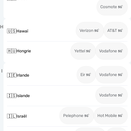
Cosmote
H
Verizon
AT&T
🇺🇸
Hawaï
🇭🇺
Hongrie
Yettel
Vodafone
I
Eir
Vodafone
🇮🇪
Irlande
Vodafone
🇮🇸
Islande
Pelephone
Hot Mobile
🇮🇱
Israël