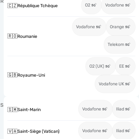
R
O2
Vodafone
🇨🇿
République Tchèque
Vodafone
Orange
🇷🇴
Roumanie
Telekom
O2 (UK)
EE
🇬🇧
Royaume-Uni
Vodafone UK
S
Vodafone
Iliad
🇸🇲
Saint-Marin
Vodafone
Iliad
🇻🇦
Saint-Siège (Vatican)