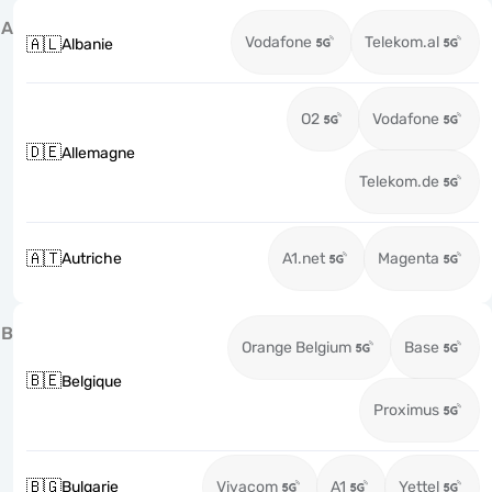
A
Vodafone
Telekom.al
🇦🇱
Albanie
O2
Vodafone
🇩🇪
Allemagne
Telekom.de
🇦🇹
Autriche
A1.net
Magenta
B
Orange Belgium
Base
🇧🇪
Belgique
Proximus
🇧🇬
Bulgarie
Vivacom
A1
Yettel