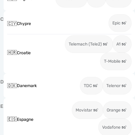
C
Epic
🇨🇾
Chypre
Telemach (Tele2)
A1
🇭🇷
Croatie
T-Mobile
D
🇩🇰
Danemark
TDC
Telenor
E
Movistar
Orange
🇪🇸
Espagne
Vodafone