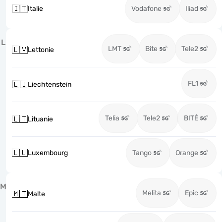
🇮🇹
Italie
Vodafone
Iliad
L
LMT
Bite
Tele2
🇱🇻
Lettonie
FL1
🇱🇮
Liechtenstein
Telia
Tele2
BITĖ
🇱🇹
Lituanie
🇱🇺
Luxembourg
Tango
Orange
M
Melita
Epic
🇲🇹
Malte