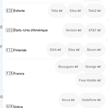
🇪🇪
Estonie
Telia
Elisa
Tele2
É
🇺🇸
États-Unis d'Amérique
Verizon
AT&T
F
DNA
Elisa
Ålcom
🇫🇮
Finlande
Bouygues
Orange
🇫🇷
France
Free Mobile
G
Nova
Vodafone
🇬🇷
Grèce