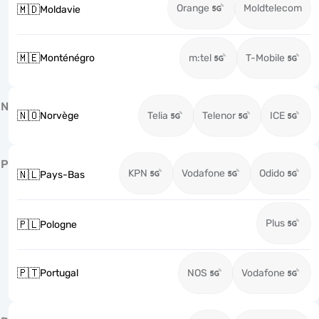
Orange
Moldtelecom
🇲🇩
Moldavie
🇲🇪
Monténégro
m:tel
T-Mobile
N
🇳🇴
Norvège
Telia
Telenor
ICE
P
KPN
Vodafone
Odido
🇳🇱
Pays-Bas
Plus
🇵🇱
Pologne
🇵🇹
Portugal
NOS
Vodafone