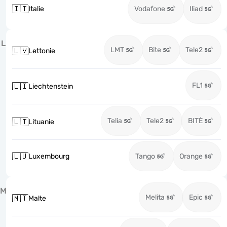
🇮🇹
Italie
Vodafone
Iliad
L
LMT
Bite
Tele2
🇱🇻
Lettonie
FL1
🇱🇮
Liechtenstein
Telia
Tele2
BITĖ
🇱🇹
Lituanie
🇱🇺
Luxembourg
Tango
Orange
M
Melita
Epic
🇲🇹
Malte