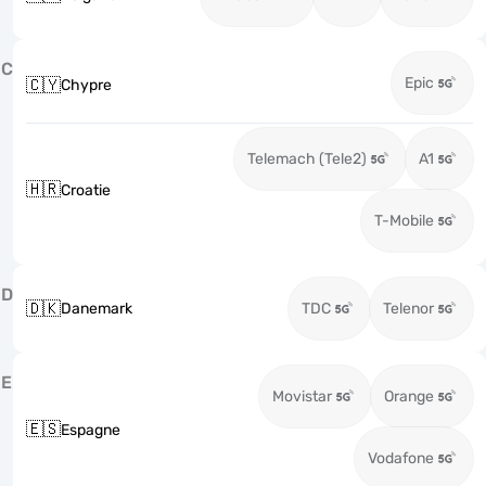
C
Epic
🇨🇾
Chypre
Telemach (Tele2)
A1
🇭🇷
Croatie
T-Mobile
D
🇩🇰
Danemark
TDC
Telenor
E
Movistar
Orange
🇪🇸
Espagne
Vodafone