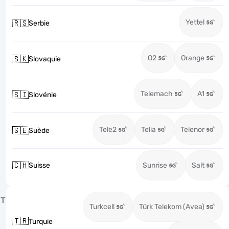
Yettel
🇷🇸
Serbie
O2
Orange
🇸🇰
Slovaquie
Telemach
A1
🇸🇮
Slovénie
Tele2
Telia
Telenor
🇸🇪
Suède
🇨🇭
Suisse
Sunrise
Salt
T
Turkcell
Türk Telekom (Avea)
🇹🇷
Turquie