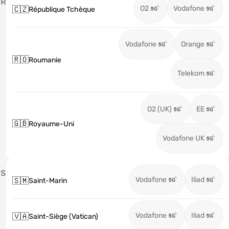
R
O2
Vodafone
🇨🇿
République Tchèque
Vodafone
Orange
🇷🇴
Roumanie
Telekom
O2 (UK)
EE
🇬🇧
Royaume-Uni
Vodafone UK
S
Vodafone
Iliad
🇸🇲
Saint-Marin
Vodafone
Iliad
🇻🇦
Saint-Siège (Vatican)