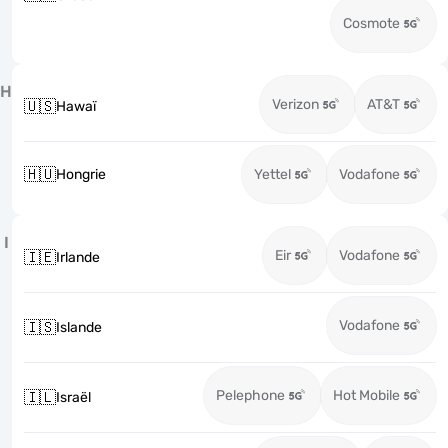
Cosmote
H
Verizon
AT&T
🇺🇸
Hawaï
🇭🇺
Hongrie
Yettel
Vodafone
I
Eir
Vodafone
🇮🇪
Irlande
Vodafone
🇮🇸
Islande
Pelephone
Hot Mobile
🇮🇱
Israël