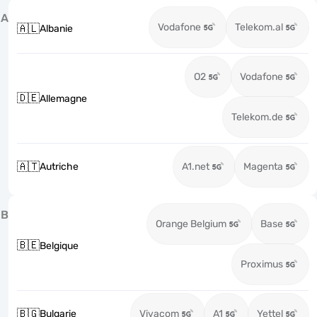
A
Vodafone
Telekom.al
🇦🇱
Albanie
O2
Vodafone
🇩🇪
Allemagne
Telekom.de
🇦🇹
Autriche
A1.net
Magenta
B
Orange Belgium
Base
🇧🇪
Belgique
Proximus
🇧🇬
Bulgarie
Vivacom
A1
Yettel