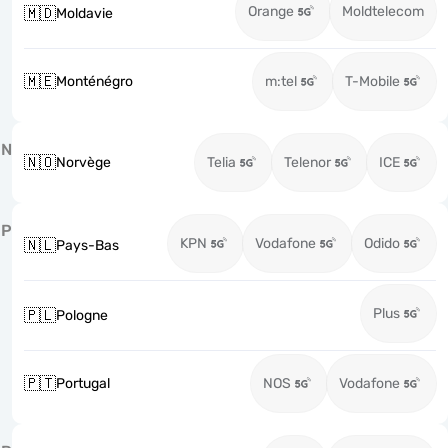
Orange
Moldtelecom
🇲🇩
Moldavie
🇲🇪
Monténégro
m:tel
T-Mobile
N
🇳🇴
Norvège
Telia
Telenor
ICE
P
KPN
Vodafone
Odido
🇳🇱
Pays-Bas
Plus
🇵🇱
Pologne
🇵🇹
Portugal
NOS
Vodafone