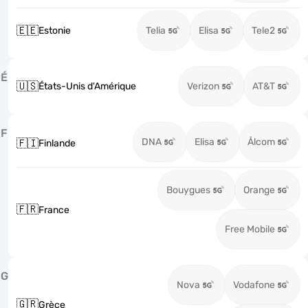
🇪🇪
Estonie
Telia
Elisa
Tele2
É
🇺🇸
États-Unis d'Amérique
Verizon
AT&T
F
DNA
Elisa
Ålcom
🇫🇮
Finlande
Bouygues
Orange
🇫🇷
France
Free Mobile
G
Nova
Vodafone
🇬🇷
Grèce