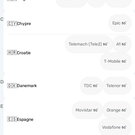
C
Epic
🇨🇾
Chypre
Telemach (Tele2)
A1
🇭🇷
Croatie
T-Mobile
D
🇩🇰
Danemark
TDC
Telenor
E
Movistar
Orange
🇪🇸
Espagne
Vodafone