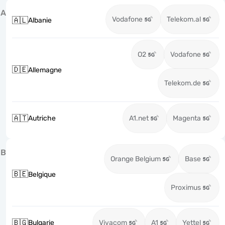
A
Vodafone
Telekom.al
🇦🇱
Albanie
O2
Vodafone
🇩🇪
Allemagne
Telekom.de
🇦🇹
Autriche
A1.net
Magenta
B
Orange Belgium
Base
🇧🇪
Belgique
Proximus
🇧🇬
Bulgarie
Vivacom
A1
Yettel