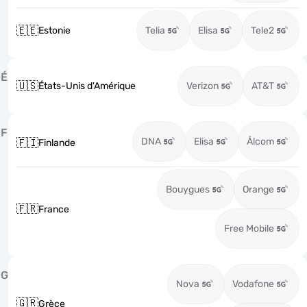
🇪🇪
Estonie
Telia
Elisa
Tele2
É
🇺🇸
États-Unis d'Amérique
Verizon
AT&T
F
DNA
Elisa
Ålcom
🇫🇮
Finlande
Bouygues
Orange
🇫🇷
France
Free Mobile
G
Nova
Vodafone
🇬🇷
Grèce