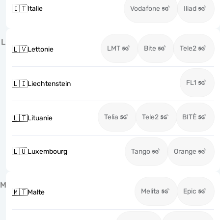
🇮🇹
Italie
Vodafone
Iliad
L
LMT
Bite
Tele2
🇱🇻
Lettonie
FL1
🇱🇮
Liechtenstein
Telia
Tele2
BITĖ
🇱🇹
Lituanie
🇱🇺
Luxembourg
Tango
Orange
M
Melita
Epic
🇲🇹
Malte