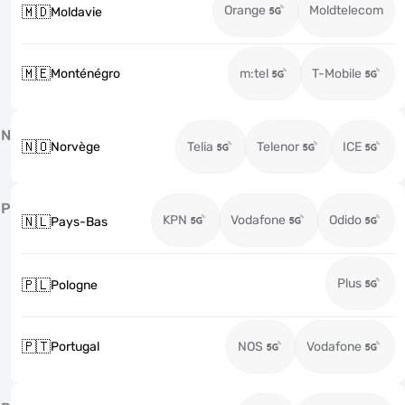
Orange
Moldtelecom
🇲🇩
Moldavie
🇲🇪
Monténégro
m:tel
T-Mobile
N
🇳🇴
Norvège
Telia
Telenor
ICE
P
KPN
Vodafone
Odido
🇳🇱
Pays-Bas
Plus
🇵🇱
Pologne
🇵🇹
Portugal
NOS
Vodafone