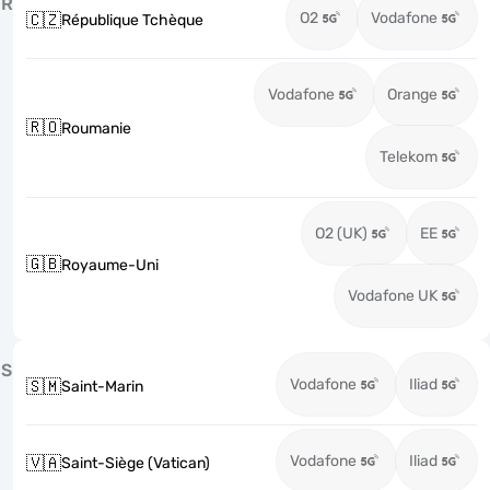
R
O2
Vodafone
🇨🇿
République Tchèque
Vodafone
Orange
🇷🇴
Roumanie
Telekom
O2 (UK)
EE
🇬🇧
Royaume-Uni
Vodafone UK
S
Vodafone
Iliad
🇸🇲
Saint-Marin
Vodafone
Iliad
🇻🇦
Saint-Siège (Vatican)