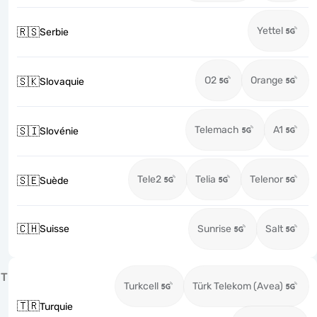
Yettel
🇷🇸
Serbie
O2
Orange
🇸🇰
Slovaquie
Telemach
A1
🇸🇮
Slovénie
Tele2
Telia
Telenor
🇸🇪
Suède
🇨🇭
Suisse
Sunrise
Salt
T
Turkcell
Türk Telekom (Avea)
🇹🇷
Turquie