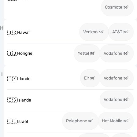
Cosmote
H
Verizon
AT&T
🇺🇸
Hawaï
🇭🇺
Hongrie
Yettel
Vodafone
I
Eir
Vodafone
🇮🇪
Irlande
Vodafone
🇮🇸
Islande
Pelephone
Hot Mobile
🇮🇱
Israël