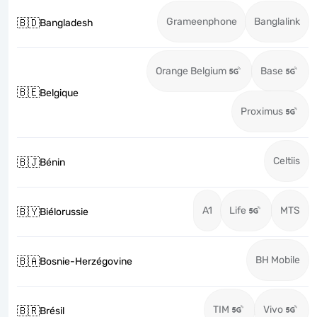
Grameenphone
Banglalink
🇧🇩
Bangladesh
Orange Belgium
Base
🇧🇪
Belgique
Proximus
Celtiis
🇧🇯
Bénin
A1
Life
MTS
🇧🇾
Biélorussie
BH Mobile
🇧🇦
Bosnie-Herzégovine
TIM
Vivo
🇧🇷
Brésil