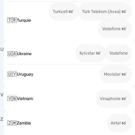
Turkcell
Türk Telekom (Avea)
🇹🇷
Turquie
Vodafone
U
Kyivstar
Vodafone
🇺🇦
Ukraine
🇺🇾
Uruguay
Movistar
V
🇻🇳
Vietnam
Vinaphone
Z
🇿🇲
Zambie
Airtel