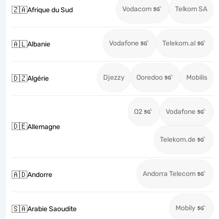
Vodacom
Telkom SA
🇿🇦
Afrique du Sud
Vodafone
Telekom.al
🇦🇱
Albanie
Djezzy
Ooredoo
Mobilis
🇩🇿
Algérie
O2
Vodafone
🇩🇪
Allemagne
Telekom.de
Andorra Telecom
🇦🇩
Andorre
Mobily
🇸🇦
Arabie Saoudite