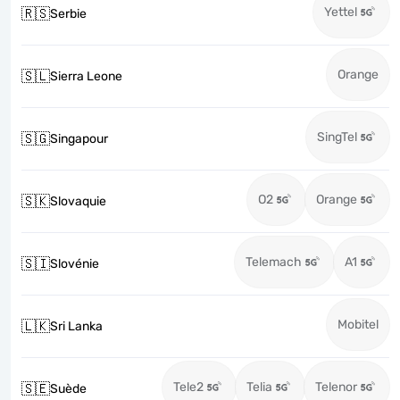
Yettel
🇷🇸
Serbie
Orange
🇸🇱
Sierra Leone
SingTel
🇸🇬
Singapour
O2
Orange
🇸🇰
Slovaquie
Telemach
A1
🇸🇮
Slovénie
Mobitel
🇱🇰
Sri Lanka
Tele2
Telia
Telenor
🇸🇪
Suède