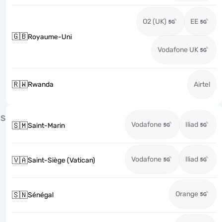
O2 (UK)
EE
🇬🇧
Royaume-Uni
Vodafone UK
🇷🇼
Rwanda
Airtel
S
Vodafone
Iliad
🇸🇲
Saint-Marin
Vodafone
Iliad
🇻🇦
Saint-Siège (Vatican)
Orange
🇸🇳
Sénégal