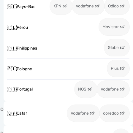
KPN
Vodafone
Odido
🇳🇱
Pays-Bas
Movistar
🇵🇪
Pérou
Globe
🇵🇭
Philippines
Plus
🇵🇱
Pologne
🇵🇹
Portugal
NOS
Vodafone
Q
🇶🇦
Qatar
Vodafone
ooredoo