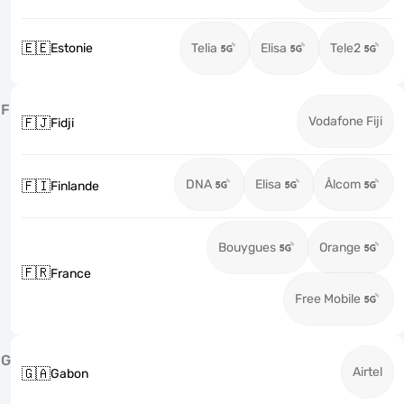
🇪🇪
Estonie
Telia
Elisa
Tele2
F
Vodafone Fiji
🇫🇯
Fidji
DNA
Elisa
Ålcom
🇫🇮
Finlande
Bouygues
Orange
🇫🇷
France
Free Mobile
G
Airtel
🇬🇦
Gabon