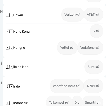
H
Verizon
AT&T
🇺🇸
Hawaï
3
🇭🇰
Hong Kong
🇭🇺
Hongrie
Yettel
Vodafone
Î
🇮🇲
Île de Man
Sure
I
Vodafone India
AirTel
🇮🇳
Inde
Telkomsel
XL
Smartfren
🇮🇩
Indonésie