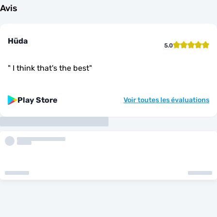
Avis
Hüda
5.0
"
I think that's the best
"
Play Store
Voir toutes les évaluations