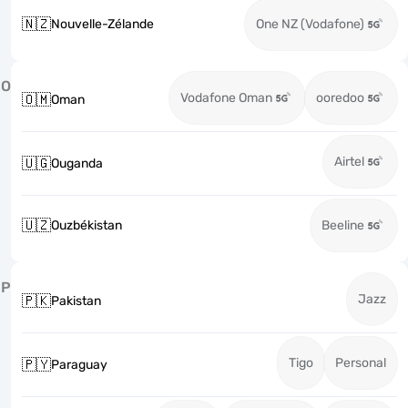
🇳🇿
Nouvelle-Zélande
One NZ (Vodafone)
O
Vodafone Oman
ooredoo
🇴🇲
Oman
Airtel
🇺🇬
Ouganda
🇺🇿
Ouzbékistan
Beeline
P
Jazz
🇵🇰
Pakistan
Tigo
Personal
🇵🇾
Paraguay