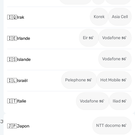
Korek
Asia Cell
🇮🇶
Irak
Eir
Vodafone
🇮🇪
Irlande
Vodafone
🇮🇸
Islande
Pelephone
Hot Mobile
🇮🇱
Israël
🇮🇹
Italie
Vodafone
Iliad
J
NTT docomo
🇯🇵
Japon