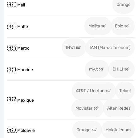
Orange
🇲🇱
Mali
Melita
Epic
🇲🇹
Malte
INWI
IAM (Maroc Telecom)
🇲🇦
Maroc
my.t
CHILI
🇲🇺
Maurice
AT&T / Unefon
Telcel
🇲🇽
Mexique
Movistar
Altan Redes
Orange
Moldtelecom
🇲🇩
Moldavie