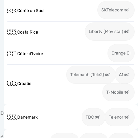
SKTelecom
🇰🇷
Corée du Sud
Liberty (Movistar)
🇨🇷
Costa Rica
Orange CI
🇨🇮
Côte-d'Ivoire
Telemach (Tele2)
A1
🇭🇷
Croatie
T-Mobile
D
🇩🇰
Danemark
TDC
Telenor