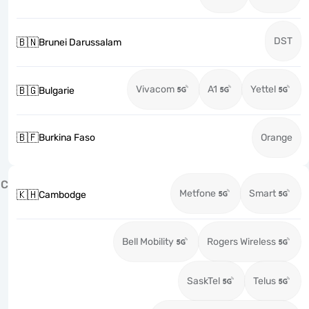
DST
🇧🇳
Brunei Darussalam
Vivacom
A1
Yettel
🇧🇬
Bulgarie
🇧🇫
Burkina Faso
Orange
C
Metfone
Smart
🇰🇭
Cambodge
Bell Mobility
Rogers Wireless
SaskTel
Telus