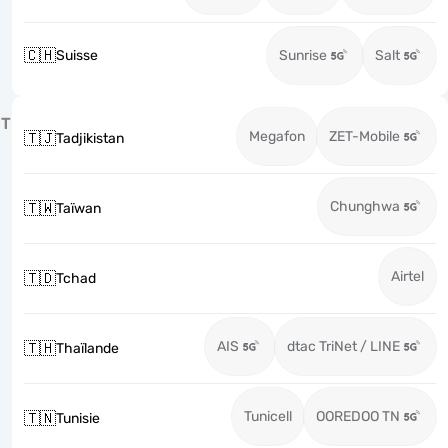
🇨🇭
Suisse
Sunrise
Salt
T
Megafon
ZET-Mobile
🇹🇯
Tadjikistan
Chunghwa
🇹🇼
Taïwan
Airtel
🇹🇩
Tchad
AIS
dtac TriNet / LINE
🇹🇭
Thaïlande
Tunicell
OOREDOO TN
🇹🇳
Tunisie