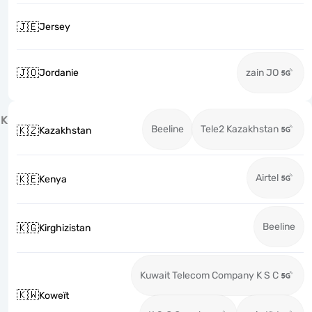
🇯🇪
Jersey
🇯🇴
Jordanie
zain JO
K
Beeline
Tele2 Kazakhstan
🇰🇿
Kazakhstan
Airtel
🇰🇪
Kenya
Beeline
🇰🇬
Kirghizistan
Kuwait Telecom Company K S C
🇰🇼
Koweït