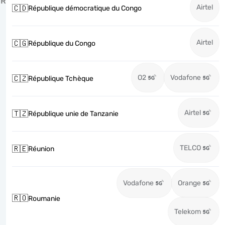
R
Airtel
🇨🇩
République démocratique du Congo
Airtel
🇨🇬
République du Congo
O2
Vodafone
🇨🇿
République Tchèque
Airtel
🇹🇿
République unie de Tanzanie
TELCO
🇷🇪
Réunion
Vodafone
Orange
🇷🇴
Roumanie
Telekom