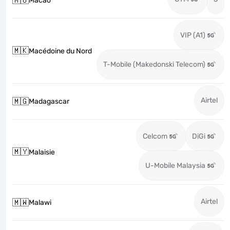
🇲🇴
Macao
VIP (A1)
🇲🇰
Macédoine du Nord
T-Mobile (Makedonski Telecom)
Airtel
🇲🇬
Madagascar
Celcom
DiGi
🇲🇾
Malaisie
U-Mobile Malaysia
Airtel
🇲🇼
Malawi