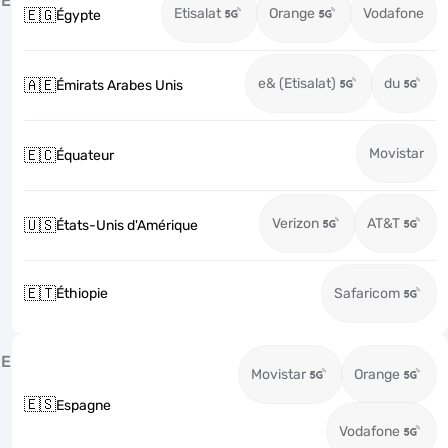
É
Etisalat
Orange
Vodafone
🇪🇬
Égypte
e& (Etisalat)
du
🇦🇪
Émirats Arabes Unis
Movistar
🇪🇨
Équateur
Verizon
AT&T
🇺🇸
États-Unis d'Amérique
🇪🇹
Éthiopie
Safaricom
E
Movistar
Orange
🇪🇸
Espagne
Vodafone