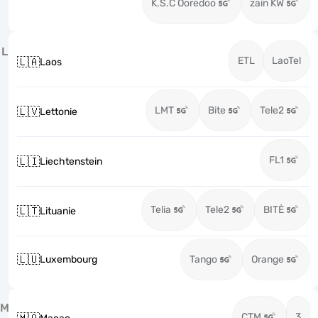
K.S.C Ooredoo
zain KW
L
ETL
LaoTel
🇱🇦
Laos
LMT
Bite
Tele2
🇱🇻
Lettonie
FL1
🇱🇮
Liechtenstein
Telia
Tele2
BITĖ
🇱🇹
Lituanie
🇱🇺
Luxembourg
Tango
Orange
M
CTM
3