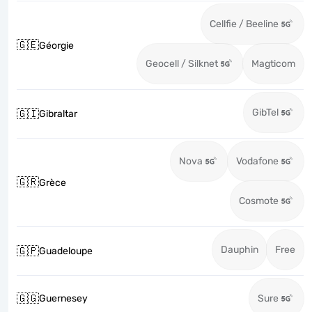
Cellfie / Beeline
🇬🇪
Géorgie
Geocell / Silknet
Magticom
GibTel
🇬🇮
Gibraltar
Nova
Vodafone
🇬🇷
Grèce
Cosmote
Dauphin
Free
🇬🇵
Guadeloupe
🇬🇬
Guernesey
Sure