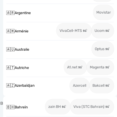
Movistar
🇦🇷
Argentine
VivaCell-MTS
Ucom
🇦🇲
Arménie
Optus
🇦🇺
Australie
A1.net
Magenta
🇦🇹
Autriche
🇦🇿
Azerbaïdjan
Azercell
Bakcell
B
zain BH
Viva (STC Bahrain)
🇧🇭
Bahreïn